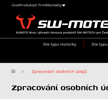
Úvod
Produkty
O firmě
Kontakty
SUMOTO
Brno,
výhradní
Dle typu motorky
Dle typu
dovozce
produktů
SW-
MOTECH
pro
Zpracování osobních údajů
Česko
a
Zpracování osobních ú
Slovensko