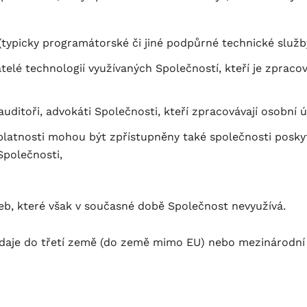
typicky programátorské či jiné podpůrné technické služby
elé technologií využívaných Společností, kteří je zpracov
uditoři, advokáti Společnosti, kteří zpracovávají osobní
splatnosti mohou být zpřístupněny také společnosti posky
Společnosti,
eb, které však v současné době Společnost nevyužívá.
daje do třetí země (do země mimo EU) nebo mezinárodní 