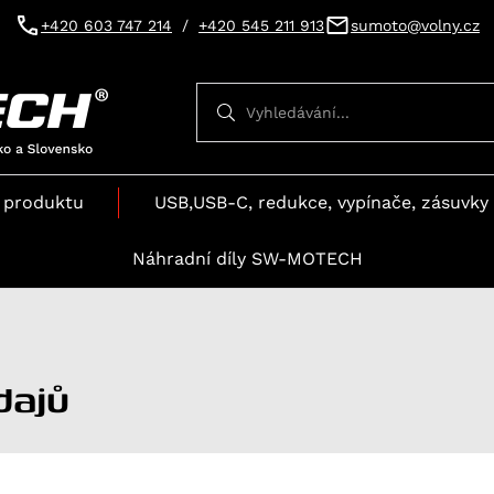
+420 603 747 214
/
+420 545 211 913
sumoto@volny.cz
Vyhledávání
Vyhledávání
 produktu
USB,USB-C, redukce, vypínače, zásuvky 
Náhradní díly SW-MOTECH
dajů