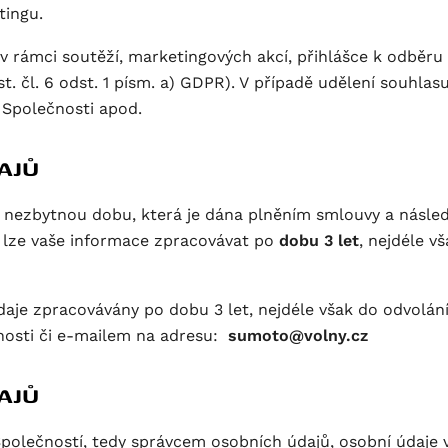
tingu.
ř. v rámci soutěží, marketingových akcí, přihlášce k odběr
t. čl. 6 odst. 1 písm. a) GDPR). V případě udělení souhla
h Společnosti apod.
AJŮ
o nezbytnou dobu, která je dána plněním smlouvy a nás
lze vaše informace zpracovávat po
dobu 3 let
, nejdéle v
daje zpracovávány po dobu 3 let, nejdéle však do odvolá
osti či e-mailem na adresu:
sumoto@volny.cz
AJŮ
Společností, tedy správcem osobních údajů, osobní údaje