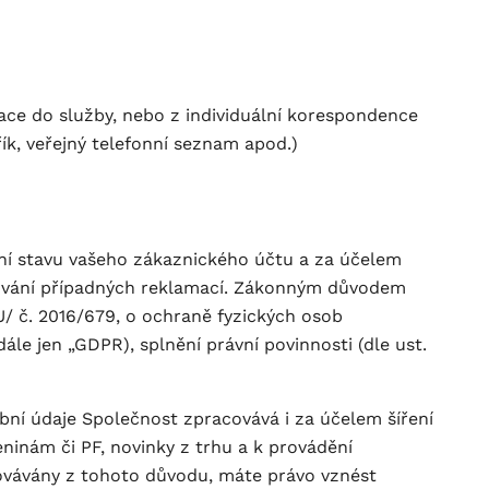
race do služby, nebo z individuální korespondence
řík, veřejný telefonní seznam apod.)
dení stavu vašeho zákaznického účtu a za účelem
izování případných reklamací. Zákonným důvodem
EU/ č. 2016/679, o ochraně fyzických osob
le jen „GDPR), splnění právní povinnosti (dle ust.
obní údaje Společnost zpracovává i za účelem šíření
eninám či PF, novinky z trhu a k provádění
covávány z tohoto důvodu, máte právo vznést