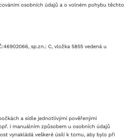
racováním osobních údajů a o volném pohybu těchto
Č:46902066, sp.zn.: C, vložka 5855 vedená u
bočkách a sídle jednotlivými pověřenými
 popř. i manuálním způsobem u osobních údajů
st vynakládá veškeré úsilí k tomu, aby bylo při