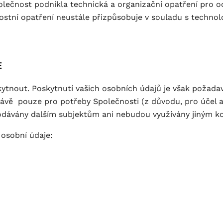
olečnost podnikla technická a organizační opatření pro o
stní opatření neustále přizpůsobuje v souladu s techn
E
kytnout. Poskytnutí vašich osobních údajů je však požad
rávě pouze pro potřeby Společnosti (z důvodu, pro účel 
rodávány dalším subjektům ani nebudou využívány jiným
 osobní údaje: