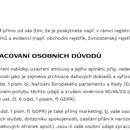
přímo od vás (tím, že je poskytnete např. v rámci regist
mů a evidencí (např. obchodní rejstřík, živnostenský rejst
PRACOVÁNÍ OSOBNÍCH DŮVODŮ
ření nabídky, uzavření smlouvy a jejího splnění, příp. ve
nností jako je zejména archivace daňových dokladů a vyř
odst. 1 písm. b), Nařízení Evropského parlamentu a Rady /
lném pohybu těchto údajů a zrušení směrnice 95/46/ES (dá
ust. čl. 6 odst. 1 písem. f) GDPR).
st. 1 písm. f) GDPR) je také přímý marketing, tj. vaše os
ch služeb, dotazníku spokojenosti, zasílání přání k naroz
webových stránek apod.). Jsou-li vaše osobní údaje zpra