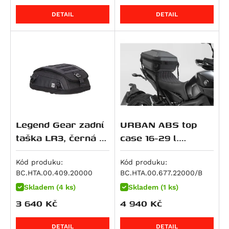
R 1250 GS Style Rallye
DETAIL
DETAIL
R 1250 R
R 1250 RS
R 1250 RT
K 1300 GT
K 1300 R
K 1300 S
R 1300 GS
Legend Gear zadní
URBAN ABS top
R 1300 GS Adventure
taška LR3, černá 6-
case 16-29 l.
R 1300 GS Adventure Option 719 Karakorum
12 l.
popruhový system
R 1300 GS Adventure Triple Black
ABS plast. Černá.
Kód produku:
Kód produku:
BC.HTA.00.409.20000
BC.HTA.00.677.22000/B
R 1300 GS Adventure Trophy
Skladem (4 ks)
Skladem (1 ks)
R 1300 GS Option 719 Biscaya
3 640
Kč
4 940
Kč
R 1300 GS Option 719 Tramuntana
R 1300 GS Option 719 Tramuntana
DETAIL
DETAIL