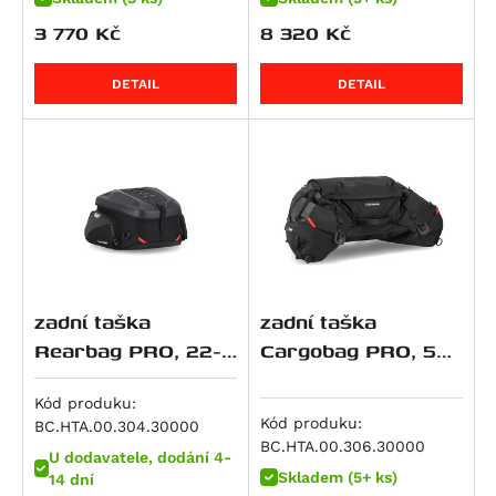
R 1150 RT
3 770
Kč
8 320
Kč
HP2 Enduro
DETAIL
DETAIL
HP2 Megamoto
R nineT
R nineT Pure
R nineT Racer
R nineT Scrambler
R nineT Urban G/S
R nineT Urban G/S Edition 40 Years
R nineT Urban G/S Option 719
zadní taška
zadní taška
R nineT-5
Rearbag PRO, 22-
Cargobag PRO, 50
34 litrů
litrů
K 1200 GT
Kód produku:
K 1200 R
Kód produku:
BC.HTA.00.304.30000
K 1200 R Sport
BC.HTA.00.306.30000
U dodavatele, dodání 4-
K 1200 S
Skladem (5+ ks)
14 dní