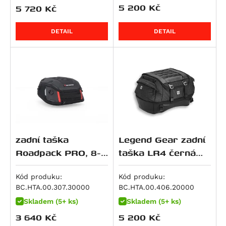
R 12
5 200
Kč
5 720
Kč
R 12 G/S
DETAIL
DETAIL
R 12 nineT
R 12 S
R 1200 GS
R 1200 GS Adventure
R 1200 GS LC
R 1200 GS LC Adventure
R 1200 GS LC Rallye
R 1200 R
zadní taška
Legend Gear zadní
Roadpack PRO, 8-
taška LR4 černá
R 1200 RS
14 litrů
18-25 l.
R 1200 RT
Kód produku:
Kód produku:
R 1200 S
BC.HTA.00.307.30000
BC.HTA.00.406.20000
R 1200 ST
Skladem (5+ ks)
Skladem (5+ ks)
R 1250 GS
3 640
Kč
5 200
Kč
R 1250 GS Adventure