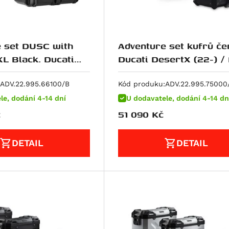
 set DUSC with
Adventure set kufrů če
XL Black. Ducati
Ducati DesertX (22-) / 
22-)/Rally (23-).
(23-).
ADV.22.995.66100/B
Kód produku:
ADV.22.995.75000
le, dodání 4-14 dní
U dodavatele, dodání 4-14 dn
č
51 090
Kč
DETAIL
DETAIL