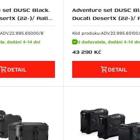
 set DUSC Black.
Adventure set DUSC Bl
sertX (22-)/ Rally
Ducati DesertX (22-)/ 
(23-).
ADV.22.995.65000/B
Kód produku:
ADV.22.995.65100
le, dodání 4-14 dní
U dodavatele, dodání 4-14 dn
43 290
Kč
DETAIL
DETAIL