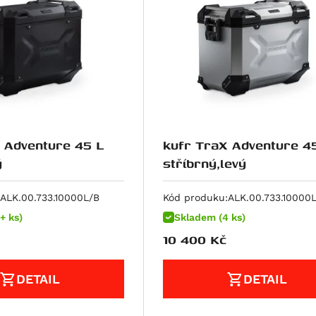
 Adventure 45 L
kufr TraX Adventure 4
ý
stříbrný,levý
ALK.00.733.10000L/B
Kód produku:
ALK.00.733.10000
+ ks)
Skladem (4 ks)
10 400
Kč
DETAIL
DETAIL