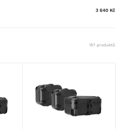
3 640
Kč
157 produktů