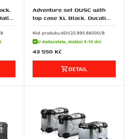
ack.
Adventure set DUSC with
Rally
top case XL Black. Ducati
DesertX (22-) / Rally (23-).
/B
Kód produku:
ADV.22.995.66000/B
í
U dodavatele, dodání 4-14 dní
43 550
Kč
DETAIL