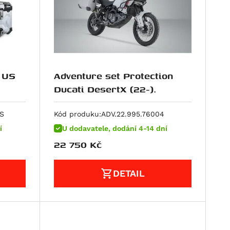
 US
Adventure set Protection
Ducati DesertX (22-).
/S
Kód produku:
ADV.22.995.76004
í
U dodavatele, dodání 4-14 dní
22 750
Kč
DETAIL