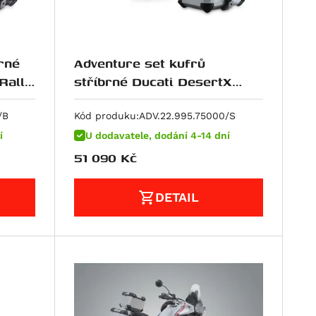
rné
Adventure set kufrů
Rally
stříbrné Ducati DesertX
(22-) / Rally (23-).
/B
Kód produku:
ADV.22.995.75000/S
í
U dodavatele, dodání 4-14 dní
51 090
Kč
DETAIL