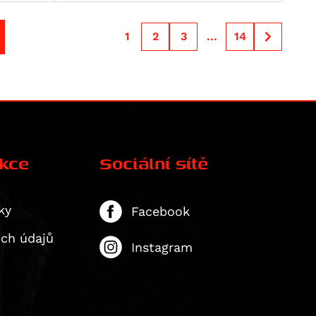
1
2
3
...
14
ekce
Sociální sítě
ky
Facebook
ích údajů
Instagram