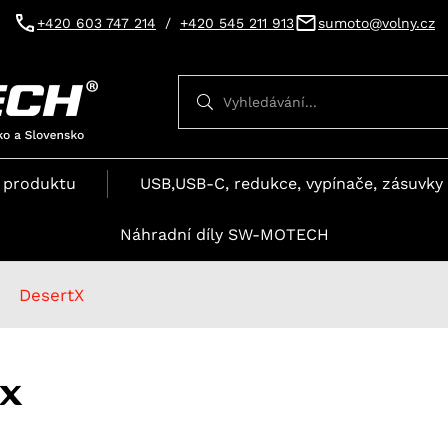
+420 603 747 214
/
+420 545 211 913
sumoto@volny.cz
Vyhledávání
Vyhledávání
 produktu
USB,USB-C, redukce, vypínače, zásuvky 
Náhradní díly SW-MOTECH
DesertX
tX