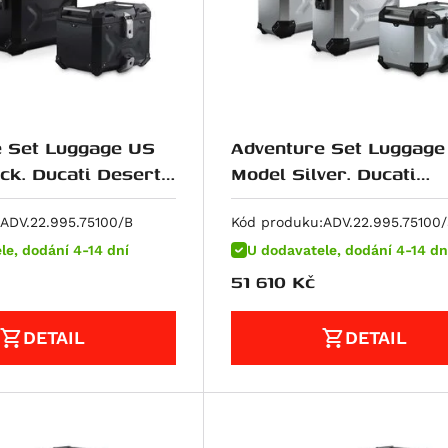
e Set Luggage US
Adventure Set Luggage
ck. Ducati DesertX
Model Silver. Ducati
DesertX (22-).
ADV.22.995.75100/B
Kód produku:
ADV.22.995.75100
le, dodání 4-14 dní
U dodavatele, dodání 4-14 dn
51 610
Kč
DETAIL
DETAIL