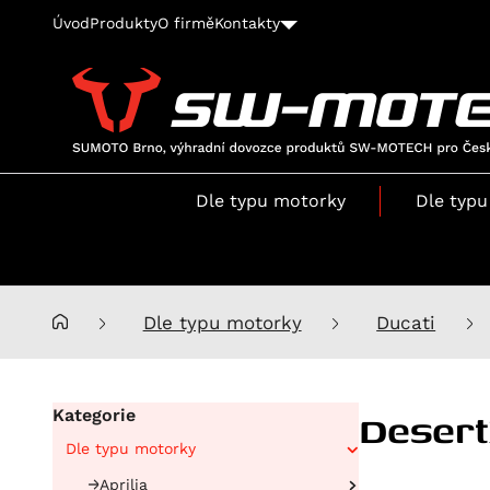
Úvod
Produkty
O firmě
Kontakty
SUMOTO
Brno,
výhradní
Dle typu motorky
Dle typu
dovozce
produktů
SW-
MOTECH
pro
Dle typu motorky
Ducati
Česko
a
Slovensko
Deser
Kategorie
Dle typu motorky
Aprilia