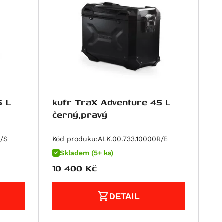
5 L
kufr TraX Adventure 45 L
černý,pravý
L/S
Kód produku:
ALK.00.733.10000R/B
Skladem (5+ ks)
10 400
Kč
DETAIL