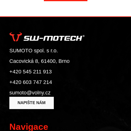
Superbike 1199 Panigale S
Diavel
Monster 1200 / S
Monster 1200 R
Monster 1200 S
Multistrada 1200
SUMOTO spol. s r.o.
Multistrada 1200 Enduro
Cacovická 8, 61400, Brno
Multistrada 1200 S
+420 545 211 913
Diavel 1260
+420 603 747 214
Diavel 1260 S
Multistrada 1260 / S / S D|Air / Pikes Peak
sumoto@volny.cz
Multistrada 1260 Enduro
NAPIŠTE NÁM
Multistrada 1260 Pikes Peak
Multistrada 1260 S
Multistrada 1260 S D/Air
Navigace