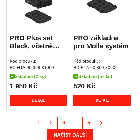
Streetfighter 1100 S
R 1300 GS Triple Black
Streetfighter V4S SP
R 1300 GS Trophy
Multistrada V4 RS
R 1300 R
Streetfighter V4
R 1300 RS
PRO Plus set
PRO základna
Streetfighter V4S
R 1300 RT
Black, včetně
pro Molle systém
Diavel V4
R 18
PRO Base.
Multistrada V4
R 18 B
Kód produku:
Kód produku:
Multistrada V4 Pikes Peak
BC.HTA.00.308.31000
BC.HTA.00.309.30000
Multistrada V4 Rally
Skladem (2 ks)
Skladem (5+ ks)
Multistrada V4 S
1 950
Kč
520
Kč
Multistrada V4 S Grand Tour
Multistrada V4 S Sport
DETAIL
DETAIL
Superbike 1098 R
Superbike 1198
1
2
3
...
5
Superbike 1198 R
NAČÍST DALŠÍ
Superbike 1199 Panigale / S