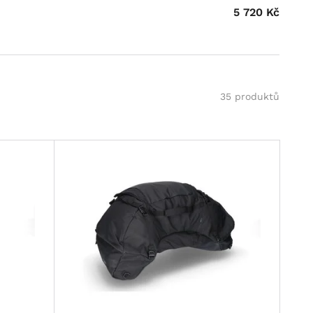
5 720
Kč
35 produktů