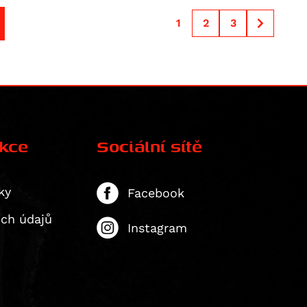
1
2
3
ekce
Sociální sítě
ky
Facebook
ích údajů
Instagram