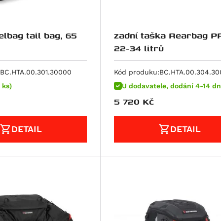
lbag tail bag, 65
zadní taška Rearbag P
22-34 litrů
BC.HTA.00.301.30000
Kód produku:
BC.HTA.00.304.3
 ks)
U dodavatele, dodání 4-14 dn
5 720
Kč
DETAIL
DETAIL