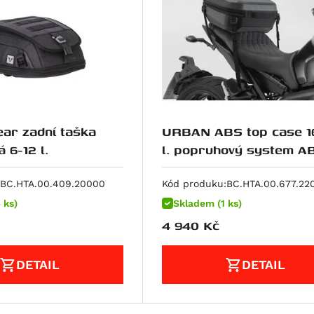
ar zadní taška
URBAN ABS top case 1
LR3, černá 6-12 l.
l. popruhový system ABS
plast. Černá.
BC.HTA.00.409.20000
Kód produku:
BC.HTA.00.677.22
 ks)
Skladem (1 ks)
4 940
Kč
DETAIL
DETAIL