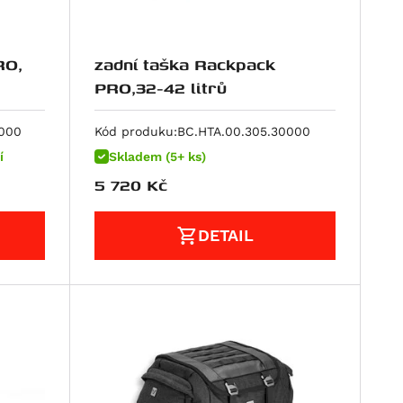
RO,
zadní taška Rackpack
PRO,32-42 litrů
0000
Kód produku:
BC.HTA.00.305.30000
í
Skladem (5+ ks)
5 720
Kč
DETAIL