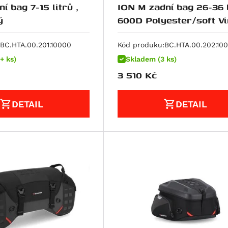
í bag 7-15 litrů ,
ION M zadní bag 26-36 l
ý
600D Polyester/soft Vi
poruhový
BC.HTA.00.201.10000
Kód produku:
BC.HTA.00.202.10
+ ks)
Skladem (3 ks)
3 510
Kč
DETAIL
DETAIL