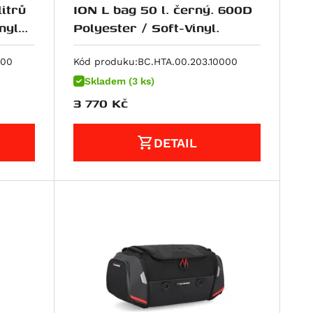
itrů
ION L bag 50 l. černý. 600D
nyl
Polyester / Soft-Vinyl.
000
Kód produku:
BC.HTA.00.203.10000
Skladem (3 ks)
3 770
Kč
DETAIL