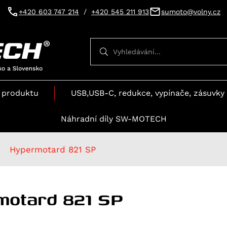
+420 603 747 214
/
+420 545 211 913
sumoto@volny.cz
Vyhledávání
Vyhledávání
 produktu
USB,USB-C, redukce, vypínače, zásuvky 
Náhradní díly SW-MOTECH
Hypermotard 821 SP
motard 821 SP