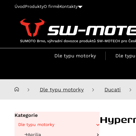
Úvod
Produkty
O firmě
Kontakty
SUMOTO
Brno,
výhradní
Dle typu motorky
Dle typu
dovozce
produktů
SW-
MOTECH
pro
Dle typu motorky
Ducati
Česko
a
Slovensko
Hyper
Kategorie
Dle typu motorky
Aprilia