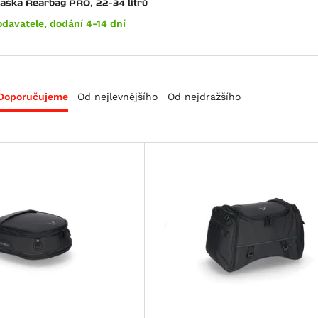
zadní taška Rearbag PRO, 22-34 litrů
odavatele, dodání 4-14 dní
Doporučujeme
Od nejlevnějšího
Od nejdražšího