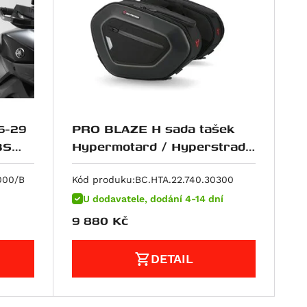
6-29
PRO BLAZE H sada tašek
Hypermotard / Hyperstrada
(13-).
000/B
Kód produku:
BC.HTA.22.740.30300
U dodavatele, dodání 4-14 dní
9 880
Kč
DETAIL