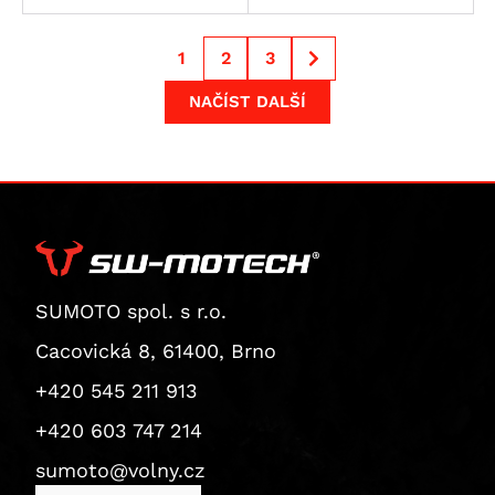
Superbike 1199 Panigale S
Diavel
1
2
3
Monster 1200 / S
NAČÍST DALŠÍ
Monster 1200 R
Monster 1200 S
Multistrada 1200
Multistrada 1200 Enduro
Multistrada 1200 S
Diavel 1260
SUMOTO spol. s r.o.
Diavel 1260 S
Multistrada 1260 / S / S D|Air / Pikes Peak
Cacovická 8, 61400, Brno
Multistrada 1260 Enduro
+420 545 211 913
Multistrada 1260 Pikes Peak
+420 603 747 214
Multistrada 1260 S
sumoto@volny.cz
Multistrada 1260 S D/Air