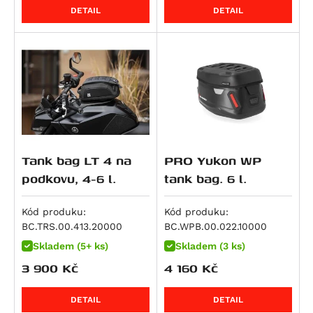
Streetfighter 1100 S
R 1300 GS Triple Black
DETAIL
DETAIL
Streetfighter V4S SP
R 1300 GS Trophy
Multistrada V4 RS
R 1300 R
Streetfighter V4
R 1300 RS
Streetfighter V4S
R 1300 RT
Diavel V4
R 18
Multistrada V4
R 18 B
Multistrada V4 Pikes Peak
Tank bag LT 4 na
PRO Yukon WP
Multistrada V4 Rally
podkovu, 4-6 l.
tank bag. 6 l.
Multistrada V4 S
Multistrada V4 S Grand Tour
Kód produku:
Kód produku:
Multistrada V4 S Sport
BC.TRS.00.413.20000
BC.WPB.00.022.10000
Superbike 1098 R
Skladem (5+ ks)
Skladem (3 ks)
3 900
Kč
4 160
Kč
Superbike 1198
Superbike 1198 R
DETAIL
DETAIL
Superbike 1199 Panigale / S