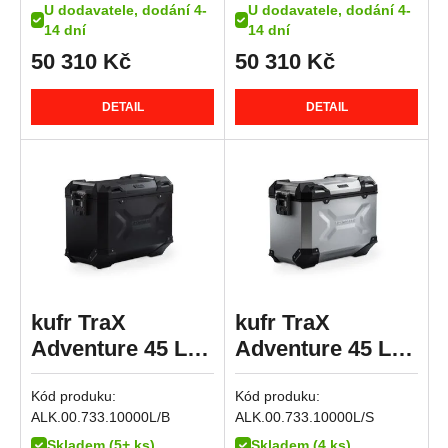
U dodavatele, dodání 4-
U dodavatele, dodání 4-
R 1250 GS Adventure
14 dní
14 dní
R 1250 GS Style Rallye
50 310
Kč
50 310
Kč
R 1250 R
R 1250 RS
DETAIL
DETAIL
R 1250 RT
K 1300 GT
K 1300 R
K 1300 S
R 1300 GS
R 1300 GS Adventure
R 1300 GS Adventure Option 719 Karakorum
kufr TraX
kufr TraX
R 1300 GS Adventure Triple Black
Adventure 45 L
Adventure 45 L
R 1300 GS Adventure Trophy
černý,levý
stříbrný,levý
R 1300 GS Option 719 Biscaya
Kód produku:
Kód produku:
ALK.00.733.10000L/B
ALK.00.733.10000L/S
R 1300 GS Option 719 Tramuntana
Skladem (5+ ks)
Skladem (4 ks)