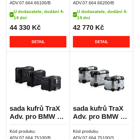
ADV.07.664.66100/B
ADV.07.664.66200/B
R 1150 RS
LC Adv / R 1250
LC Adv / R 1250
U dodavatele, dodání 4-
U dodavatele, dodání 4-
R 1150 RT
GS Adv.
GS Adv.
14 dní
14 dní
HP2 Enduro
44 330
Kč
42 770
Kč
HP2 Megamoto
R nineT
DETAIL
DETAIL
R nineT Pure
R nineT Racer
R nineT Scrambler
R nineT Urban G/S
R nineT Urban G/S Edition 40 Years
R nineT Urban G/S Option 719
R nineT-5
sada kufrů TraX
sada kufrů TraX
K 1200 GT
Adv. pro BMW R
Adv. pro BMW R
K 1200 R
1200 GS LC (13-)
1200 GS LC (13-)
K 1200 R Sport
Kód produku:
Kód produku:
/ R 1250 GS
/ R 1250 GS
ADV.07.664.75100/B
ADV.07.664.75100/S
K 1200 S