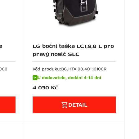
e
LG boční taška LC1,9,8 L pro
pravý nosič SLC
0000
Kód produku:
BC.HTA.00.401.10100R
U dodavatele, dodání 4-14 dní
4 030
Kč
DETAIL