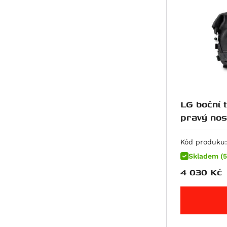
R 1200 RS
R 1200 RT
R 1200 S
R 1200 ST
R 1250 GS
R 1250 GS Adventure
R 1250 GS Style Rallye
LG boční 
R 1250 R
pravý nos
edition
R 1250 RS
Kód produku:
R 1250 RT
Skladem (5
K 1300 GT
4 030
Kč
K 1300 R
K 1300 S
R 1300 GS
R 1300 GS Adventure