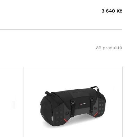
3 640
Kč
82 produktů