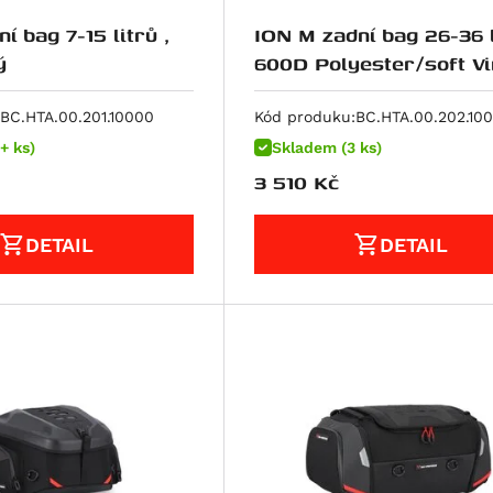
í bag 7-15 litrů ,
ION M zadní bag 26-36 l
ý
600D Polyester/soft Vi
poruhový
BC.HTA.00.201.10000
Kód produku:
BC.HTA.00.202.10
+ ks)
Skladem (3 ks)
3 510
Kč
DETAIL
DETAIL