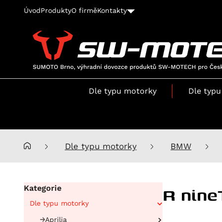
Úvod
Produkty
O firmě
Kontakty
SUMOTO
Brno,
výhradní
Dle typu motorky
Dle typu
dovozce
produktů
SW-
MOTECH
pro
Dle typu motorky
BMW
Česko
a
Slovensko
R nine
Kategorie
Dle typu motorky
Aprilia