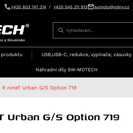
+420 603 747 214
/
+420 545 211 913
sumoto@volny.cz
Vyhledávání
Vyhledávání
 produktu
USB,USB-C, redukce, vypínače, zásuvky 
Náhradní díly SW-MOTECH
R nineT Urban G/S Option 719
T Urban G/S Option 719