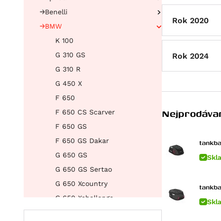
Benelli
Atlantic 125
Rok 2020
BMW
RS 125
Leoncino 500
Scarabeo 125
Leoncino 500 Trail
K 100
SX 125
TRK 502 X
G 310 GS
Rok 2024
Tuono 125
752S
G 310 R
Atlantic 200
Leoncino 800
G 450 X
Scarabeo 200
Leoncino 800 Trail
F 650
Nejprodávan
Atlantic 250
F 650 CS Scarver
RXV 450
F 650 GS
SXV 450/550
F 650 GS Dakar
tankba
RS 457
G 650 GS
Skl
Tuono 457
G 650 GS Sertao
RXV 550
G 650 Xcountry
tankb
SXV 550
G 650 Xchallenge
Skl
Pegaso 650
G 650 Xmoto