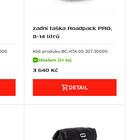
zadní taška Roadpack PRO,
8-14 litrů
000
Kód produku:
BC.HTA.00.307.30000
Skladem (5+ ks)
3 640
Kč
DETAIL