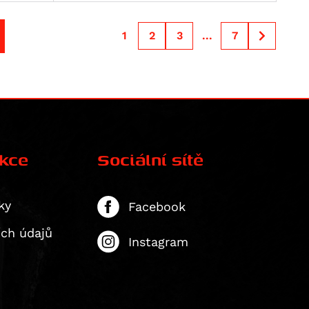
1
2
3
...
7
ekce
Sociální sítě
ky
Facebook
ích údajů
Instagram