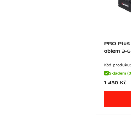
719
R nineT-5
K 1200 GT
K 1200 R
K 1200 R Sport
PRO Plus 
K 1200 S
objem 3-6 
R 12
R 12 G/S
Kód produku:
R 12 nineT
Skladem (3
R 12 S
1 430
Kč
R 1200 GS
R 1200 GS Adventure
R 1200 GS LC
R 1200 GS LC Adventure
R 1200 GS LC Rallye
R 1200 R