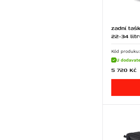
ETV 1200 Caponord
R 1150 GS Adventure
R 1150 R Roadster,
Rockster
zadní taš
R 1150 R Rockster
22-34 litr
R 1150 RS
R 1150 RT
Kód produku:
HP2 Enduro
U dodavate
HP2 Megamoto
5 720
Kč
R nineT
R nineT Pure
R nineT Racer
R nineT Scrambler
R nineT Urban G/S
R nineT Urban G/S Edition
40 Years
R nineT Urban G/S Option