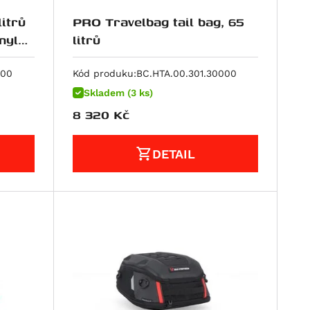
itrů
PRO Travelbag tail bag, 65
nyl
litrů
000
Kód produku:
BC.HTA.00.301.30000
Skladem (3 ks)
8 320
Kč
DETAIL