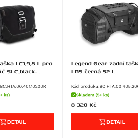
taška LC1,9,8 L pro
Legend Gear zadní taš
ič SLC,black-
LR5 černá 52 l.
BC.HTA.00.401.10200R
Kód produku:
BC.HTA.00.405.2
+ ks)
Skladem (5+ ks)
8 320
Kč
DETAIL
DETAIL