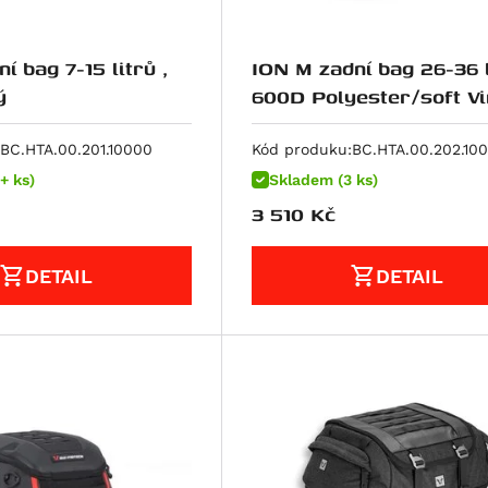
í bag 7-15 litrů ,
ION M zadní bag 26-36 l
ý
600D Polyester/soft Vi
poruhový
BC.HTA.00.201.10000
Kód produku:
BC.HTA.00.202.10
+ ks)
Skladem (3 ks)
3 510
Kč
DETAIL
DETAIL