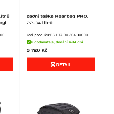
itrů
zadní taška Rearbag PRO,
nyl
22-34 litrů
000
Kód produku:
BC.HTA.00.304.30000
U dodavatele, dodání 4-14 dní
5 720
Kč
DETAIL