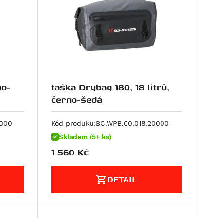
no-
taška Drybag 180, 18 litrů,
černo-šedá
0000
Kód produku:
BC.WPB.00.018.20000
Skladem (5+ ks)
1 560
Kč
DETAIL