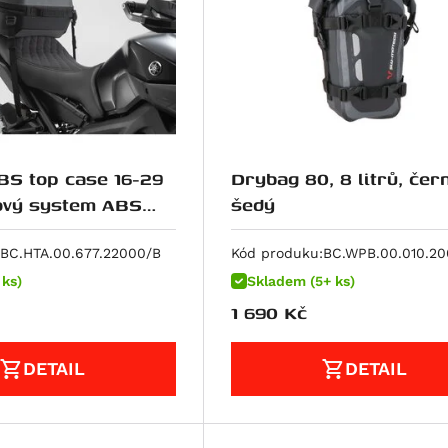
S top case 16-29
Drybag 80, 8 litrů, čer
šedý
ná.
BC.HTA.00.677.22000/B
Kód produku:
BC.WPB.00.010.2
 ks)
Skladem (5+ ks)
1 690
Kč
DETAIL
DETAIL