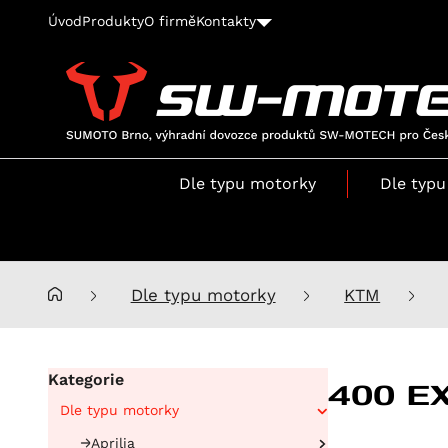
Úvod
Produkty
O firmě
Kontakty
SUMOTO
Brno,
výhradní
Dle typu motorky
Dle typu
dovozce
produktů
SW-
MOTECH
pro
Dle typu motorky
KTM
Česko
a
Slovensko
400 E
Kategorie
Dle typu motorky
Aprilia