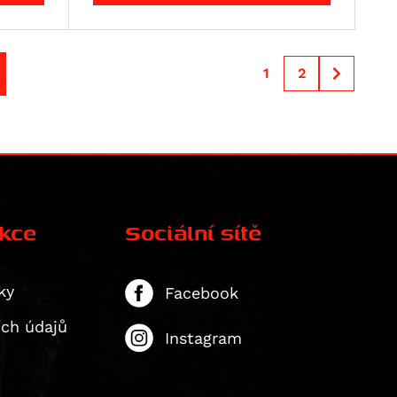
1
2
ekce
Sociální sítě
ky
Facebook
ích údajů
Instagram