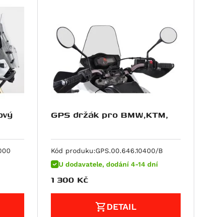
ový
GPS držák pro BMW,KTM,
000
Kód produku:
GPS.00.646.10400/B
U dodavatele, dodání 4-14 dní
1 300
Kč
DETAIL