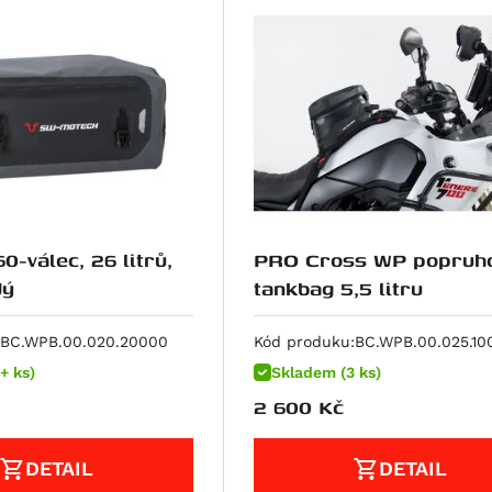
0-válec, 26 litrů,
PRO Cross WP popruh
dý
tankbag 5,5 litru
BC.WPB.00.020.20000
Kód produku:
BC.WPB.00.025.10
+ ks)
Skladem (3 ks)
2 600
Kč
DETAIL
DETAIL