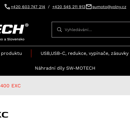
+420 603 747 214
/
+420 545 211 913
sumoto@volny.cz
Vyhledávání
Vyhledávání
 produktu
USB,USB-C, redukce, vypínače, zásuvky 
Náhradní díly SW-MOTECH
400 EXC
XC