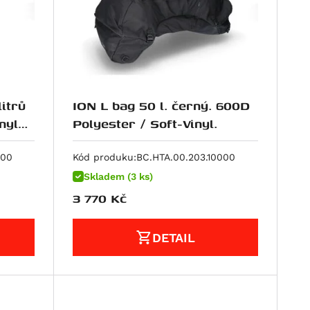
itrů
ION L bag 50 l. černý. 600D
nyl
Polyester / Soft-Vinyl.
000
Kód produku:
BC.HTA.00.203.10000
Skladem (3 ks)
3 770
Kč
DETAIL