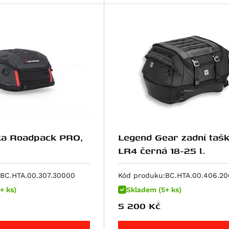
ka Roadpack PRO,
Legend Gear zadní taš
LR4 černá 18-25 l.
BC.HTA.00.307.30000
Kód produku:
BC.HTA.00.406.2
+ ks)
Skladem (5+ ks)
5 200
Kč