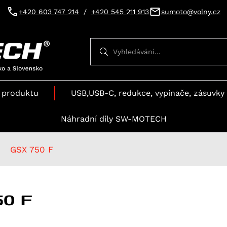
+420 603 747 214
/
+420 545 211 913
sumoto@volny.cz
Vyhledávání
Vyhledávání
 produktu
USB,USB-C, redukce, vypínače, zásuvky 
Náhradní díly SW-MOTECH
GSX 750 F
50 F