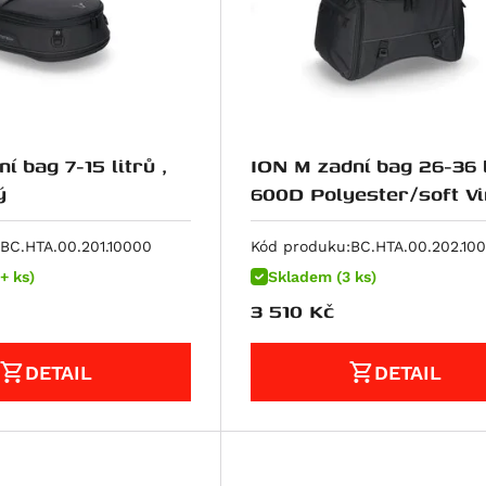
í bag 7-15 litrů ,
ION M zadní bag 26-36 l
ý
600D Polyester/soft Vi
poruhový
BC.HTA.00.201.10000
Kód produku:
BC.HTA.00.202.10
+ ks)
Skladem (3 ks)
3 510
Kč
DETAIL
DETAIL