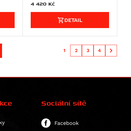
4 420
Kč
DETAIL
1
2
3
4
ekce
Sociální sítě
ky
Facebook