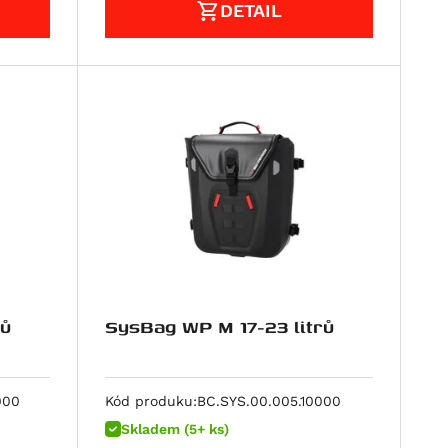
DETAIL
rů
SysBag WP M 17-23 litrů
000
Kód produku:
BC.SYS.00.005.10000
Skladem (5+ ks)