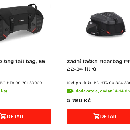
lbag tail bag, 65
zadní taška Rearbag P
22-34 litrů
BC.HTA.00.301.30000
Kód produku:
BC.HTA.00.304.3
 ks)
U dodavatele, dodání 4-14 dn
5 720
Kč
DETAIL
DETAIL