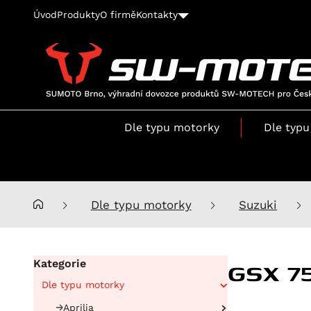
Úvod
Produkty
O firmě
Kontakty
SUMOTO
Brno,
výhradní
Dle typu motorky
Dle typu
dovozce
produktů
SW-
MOTECH
pro
Dle typu motorky
Suzuki
Česko
a
Slovensko
GSX 7
Kategorie
Dle typu motorky
Aprilia