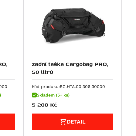
RO,
zadní taška Cargobag PRO,
50 litrů
0000
Kód produku:
BC.HTA.00.306.30000
í
Skladem (5+ ks)
5 200
Kč
DETAIL