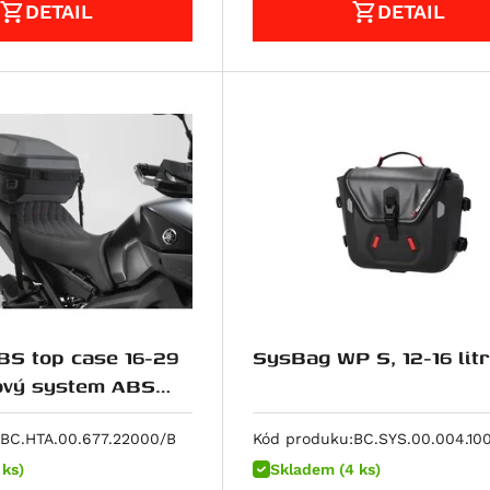
DETAIL
DETAIL
S top case 16-29
SysBag WP S, 12-16 lit
ná.
BC.HTA.00.677.22000/B
Kód produku:
BC.SYS.00.004.10
 ks)
Skladem (4 ks)