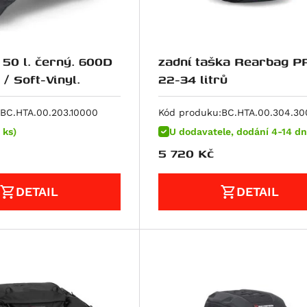
 50 l. černý. 600D
zadní taška Rearbag P
/ Soft-Vinyl.
22-34 litrů
BC.HTA.00.203.10000
Kód produku:
BC.HTA.00.304.3
 ks)
U dodavatele, dodání 4-14 dn
5 720
Kč
DETAIL
DETAIL