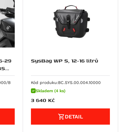
6-29
SysBag WP S, 12-16 litrů
000/B
Kód produku:
BC.SYS.00.004.10000
Skladem (4 ks)
3 640
Kč
DETAIL