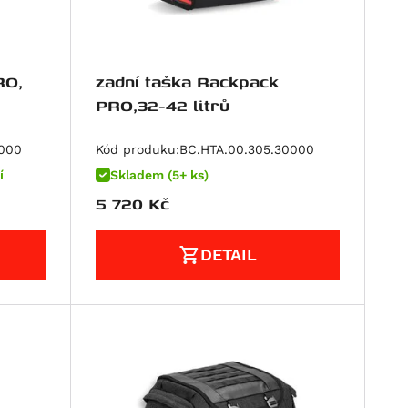
RO,
zadní taška Rackpack
PRO,32-42 litrů
0000
Kód produku:
BC.HTA.00.305.30000
í
Skladem (5+ ks)
5 720
Kč
DETAIL