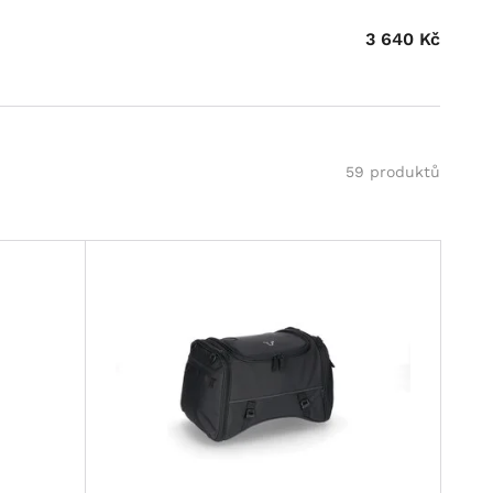
3 640
Kč
59 produktů