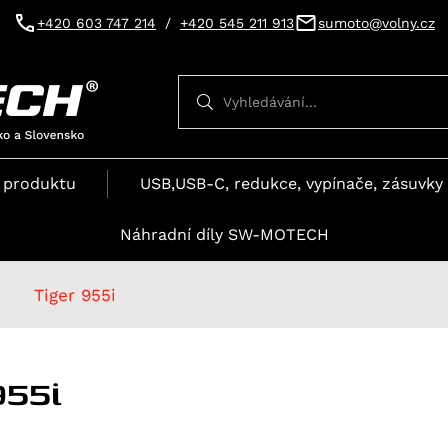
+420 603 747 214
/
+420 545 211 913
sumoto@volny.cz
Vyhledávání
Vyhledávání
 produktu
USB,USB-C, redukce, vypínače, zásuvky 
Náhradní díly SW-MOTECH
Tiger 955i
955i