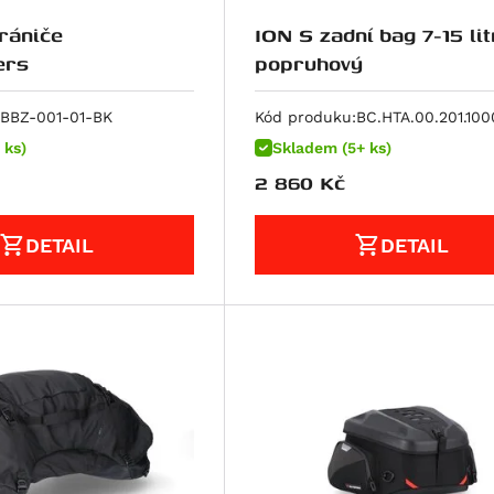
hrániče
ION S zadní bag 7-15 lit
ers
popruhový
BBZ-001-01-BK
Kód produku:
BC.HTA.00.201.100
 ks)
Skladem (5+ ks)
2 860
Kč
DETAIL
DETAIL