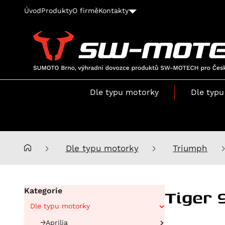
Úvod
Produkty
O firmě
Kontakty
SUMOTO
Brno,
výhradní
Dle typu motorky
Dle typu
dovozce
produktů
SW-
MOTECH
pro
Dle typu motorky
Triumph
Česko
a
Slovensko
Tiger 
Kategorie
Dle typu motorky
Aprilia