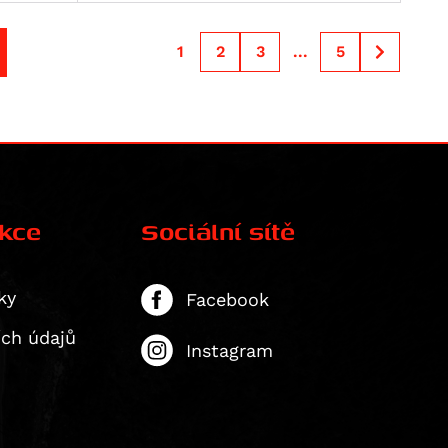
1
2
3
...
5
ekce
Sociální sítě
ky
Facebook
ích údajů
Instagram