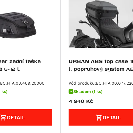
ar zadní taška
URBAN ABS top case 1
LR3, černá 6-12 l.
l. popruhový system ABS
plast. Černá.
BC.HTA.00.409.20000
Kód produku:
BC.HTA.00.677.22
 ks)
Skladem (1 ks)
4 940
Kč
DETAIL
DETAIL