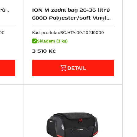
rů ,
ION M zadní bag 26-36 litrů
600D Polyester/soft Vinyl
poruhový
00
Kód produku:
BC.HTA.00.202.10000
Skladem (3 ks)
3 510
Kč
DETAIL