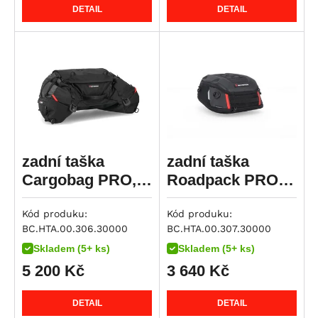
R 12
DETAIL
DETAIL
R 12 G/S
R 12 nineT
R 12 S
R 1200 GS
R 1200 GS Adventure
R 1200 GS LC
R 1200 GS LC Adventure
zadní taška
zadní taška
R 1200 GS LC Rallye
Cargobag PRO,
Roadpack PRO,
R 1200 R
50 litrů
8-14 litrů
R 1200 RS
Kód produku:
Kód produku:
BC.HTA.00.306.30000
BC.HTA.00.307.30000
R 1200 RT
Skladem (5+ ks)
Skladem (5+ ks)
R 1200 S
5 200
Kč
3 640
Kč
R 1200 ST
R 1250 GS
DETAIL
DETAIL
R 1250 GS Adventure