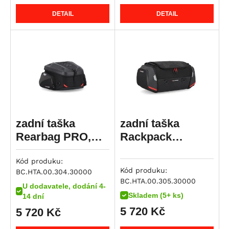
R 1150 RT
DETAIL
DETAIL
HP2 Enduro
HP2 Megamoto
R nineT
R nineT Pure
R nineT Racer
R nineT Scrambler
R nineT Urban G/S
zadní taška
zadní taška
R nineT Urban G/S Edition 40 Years
Rearbag PRO,
Rackpack
R nineT Urban G/S Option 719
22-34 litrů
PRO,32-42 litrů
R nineT-5
Kód produku:
Kód produku:
BC.HTA.00.304.30000
K 1200 GT
BC.HTA.00.305.30000
U dodavatele, dodání 4-
K 1200 R
Skladem (5+ ks)
14 dní
K 1200 R Sport
5 720
Kč
5 720
Kč
K 1200 S