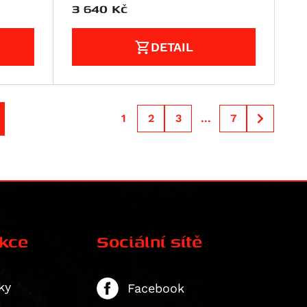
3 640
Kč
DETAIL
1
2
3
...
7
ekce
Sociální sítě
ky
Facebook