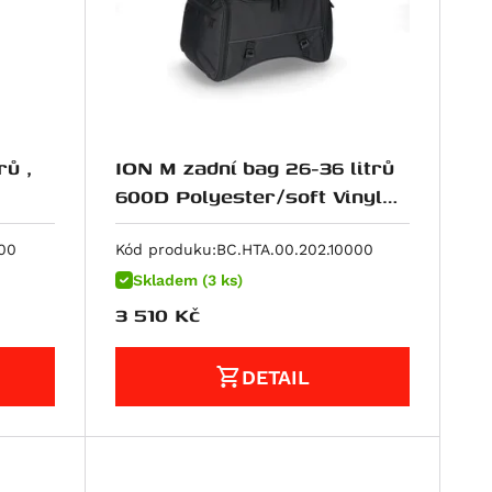
rů ,
ION M zadní bag 26-36 litrů
600D Polyester/soft Vinyl
poruhový
00
Kód produku:
BC.HTA.00.202.10000
Skladem (3 ks)
3 510
Kč
DETAIL