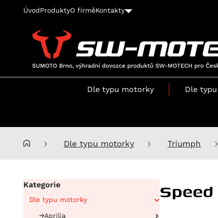
Úvod
Produkty
O firmě
Kontakty
SUMOTO
Brno,
výhradní
Dle typu motorky
Dle typu
dovozce
produktů
SW-
MOTECH
pro
Dle typu motorky
Triumph
Česko
a
Slovensko
Speed 
Kategorie
Dle typu motorky
Aprilia