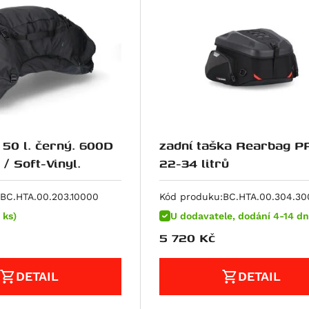
 50 l. černý. 600D
zadní taška Rearbag P
/ Soft-Vinyl.
22-34 litrů
BC.HTA.00.203.10000
Kód produku:
BC.HTA.00.304.3
 ks)
U dodavatele, dodání 4-14 dn
5 720
Kč
DETAIL
DETAIL