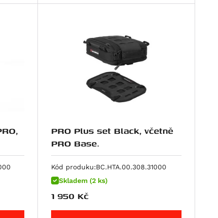
PRO,
PRO Plus set Black, včetně
PRO Base.
000
Kód produku:
BC.HTA.00.308.31000
Skladem (2 ks)
1 950
Kč