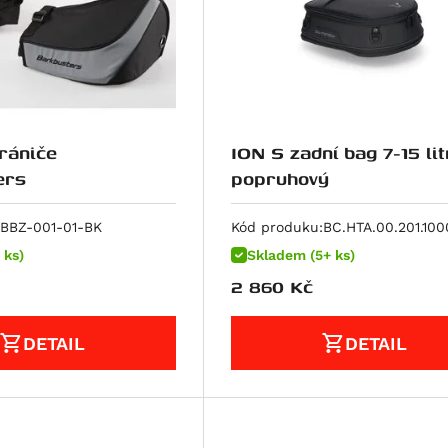
hrániče
ION S zadní bag 7-15 lit
ers
popruhový
BBZ-001-01-BK
Kód produku:
BC.HTA.00.201.100
 ks)
Skladem (5+ ks)
2 860
Kč
DETAIL
DETAIL