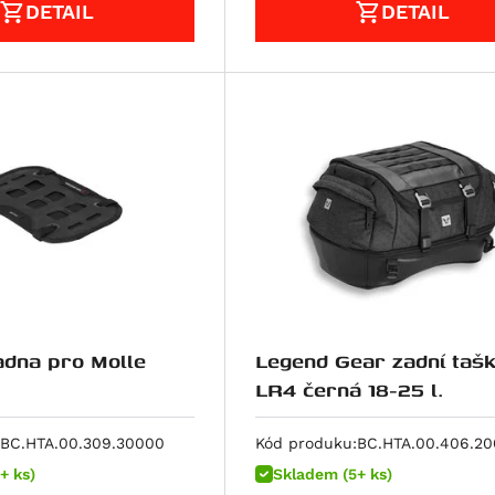
DETAIL
DETAIL
dna pro Molle
Legend Gear zadní taš
LR4 černá 18-25 l.
BC.HTA.00.309.30000
Kód produku:
BC.HTA.00.406.2
+ ks)
Skladem (5+ ks)