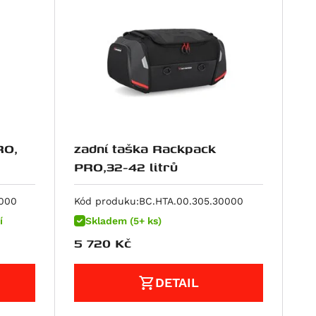
RO,
zadní taška Rackpack
PRO,32-42 litrů
0000
Kód produku:
BC.HTA.00.305.30000
í
Skladem (5+ ks)
5 720
Kč
DETAIL