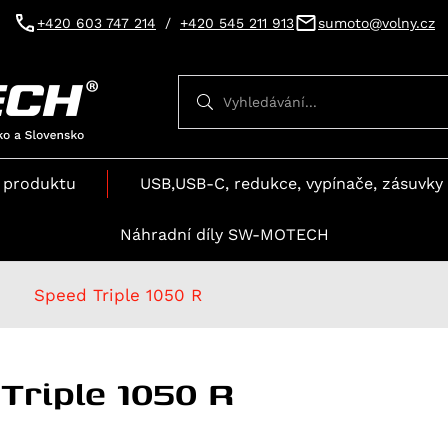
+420 603 747 214
/
+420 545 211 913
sumoto@volny.cz
Vyhledávání
Vyhledávání
 produktu
USB,USB-C, redukce, vypínače, zásuvky 
Náhradní díly SW-MOTECH
Speed Triple 1050 R
Triple 1050 R