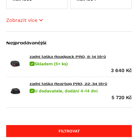
SX 125
Tuono 125
Atlantic 200
Zobrazit více
Scarabeo 200
Atlantic 250
Nejprodávanější
RXV 450
SXV 450/550
zadní taška Roadpack PRO, 8-14 litrů
RS 457
Skladem (5+ ks)
3 640
Kč
Tuono 457
RXV 550
zadní taška Rearbag PRO, 22-34 litrů
SXV 550
U dodavatele, dodání 4-14 dní
5 720
Kč
Pegaso 650
Pegaso 650 Factory
Pegaso 650 Strada
Pegaso 650 Trail
FILTROVAT
RS 660