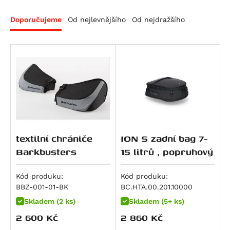
RS 660 Extrema
Doporučujeme
Od nejlevnějšího
Od nejdražšího
RS 660 Factory
Tuareg 660
Tuareg 660 Rally
Tuono 660
Tuono 660 Factory
SL 750 Shiver
SMV 750 Dorsoduro
Mana 850
textilní chrániče
ION S zadní bag 7-
Mana 850 GT
Barkbusters
15 litrů , popruhový
Shiver 900
ETV 1000 Caponord
Kód produku:
Kód produku:
BBZ-001-01-BK
BC.HTA.00.201.10000
RSV 1000 R
Skladem (2 ks)
Skladem (5+ ks)
RSV 1000 Tuono
2 600
Kč
2 860
Kč
RSV4 1000 RF