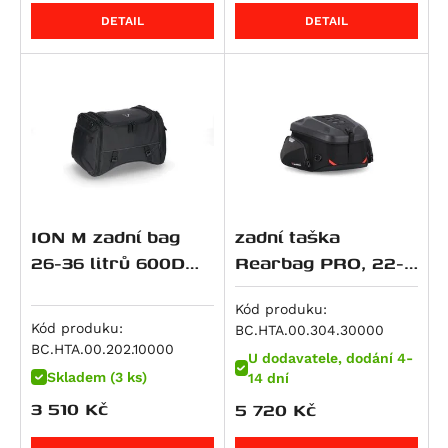
RSV4 1000 RR
DETAIL
DETAIL
RSV4 Factory APRC
SL 1000 Falco
Tuono V4 R
RSV4 1100
RSV4 1100 Factory
Tuono V4
Tuono V4 1100 Factory
ION M zadní bag
zadní taška
Tuono V4 1100 RR
26-36 litrů 600D
Rearbag PRO, 22-
Tuono V4 1100 RR / Factory
Polyester/soft
34 litrů
Tuono V4 Factory
Vinyl poruhový
Kód produku:
ETV 1200 Caponord
Kód produku:
BC.HTA.00.304.30000
BC.HTA.00.202.10000
Benelli
U dodavatele, dodání 4-
Skladem (3 ks)
14 dní
BMW
Leoncino 500
3 510
Kč
5 720
Kč
Cagiva
Leoncino 500 Trail
K 100
CFMOTO
TRK 502 X
G 310 GS
650 Raptor