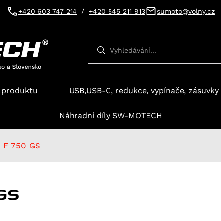
+420 603 747 214
/
+420 545 211 913
sumoto@volny.cz
Vyhledávání
Vyhledávání
 produktu
USB,USB-C, redukce, vypínače, zásuvky 
Náhradní díly SW-MOTECH
F 750 GS
GS