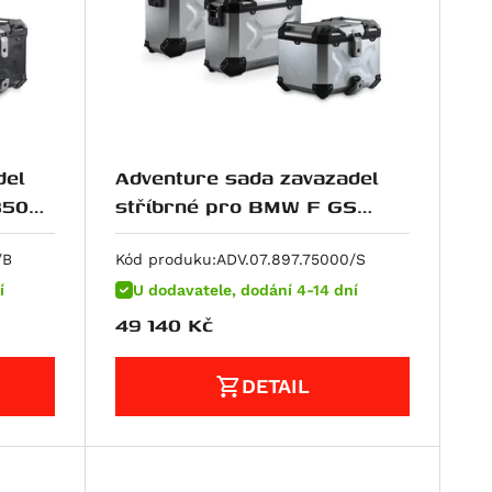
del
Adventure sada zavazadel
stříbrné pro BMW F GS
750/850 pro top nosič z
nerez.oceli
/B
Kód produku:
ADV.07.897.75000/S
í
U dodavatele, dodání 4-14 dní
49 140
Kč
DETAIL