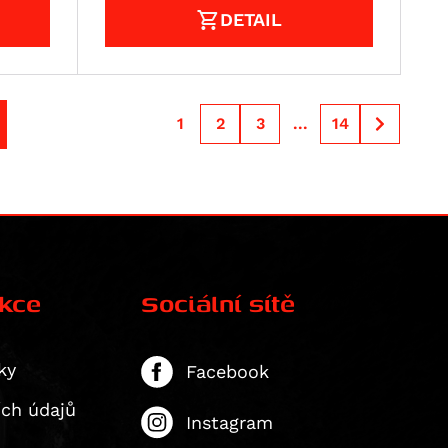
DETAIL
1
2
3
...
14
ekce
Sociální sítě
ky
Facebook
ích údajů
Instagram