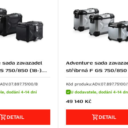
 sada zavazadel
Adventure sada zavaza
stříbrná F GS 750/850 (18-).
 nosič z plastu
pro top nosič z plastu
ADV.07.897.75100/B
Kód produku:
ADV.07.897.75100/
le, dodání 4-14 dní
U dodavatele, dodání 4-14 dn
49 140
Kč
DETAIL
DETAIL