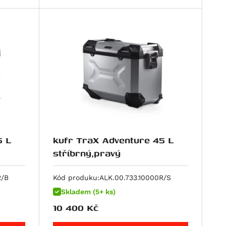
5 L
kufr TraX Adventure 45 L
stříbrný,pravý
R/B
Kód produku:
ALK.00.733.10000R/S
Skladem (5+ ks)
10 400
Kč