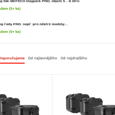
ag SW-MOTECH Daypack PRO, objem 5 - 8 litrů
adem (5+ ks)
ng řady PRO. např. pro něktré modely:
TM,Ducati, Triumph
adem (5+ ks)
Doporučujeme
Od nejlevnějšího
Od nejdražšího