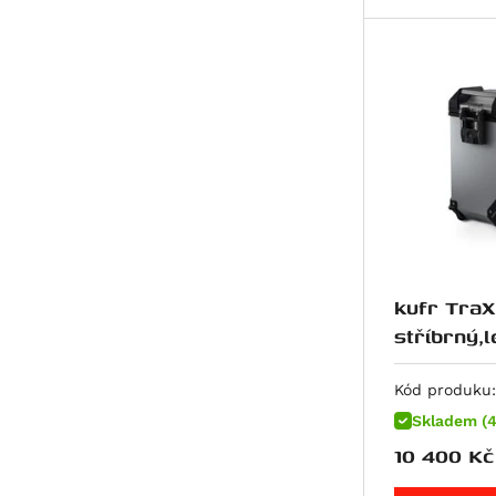
R 1200 RS
R 1200 RT
R 1200 S
R 1200 ST
R 1250 GS
R 1250 GS Adventure
R 1250 GS Style Rallye
R 1250 R
R 1250 RS
kufr TraX
R 1250 RT
stříbrný,l
K 1300 GT
K 1300 R
Kód produku:
K 1300 S
Skladem (4
R 1300 GS
10 400
Kč
R 1300 GS Adventure