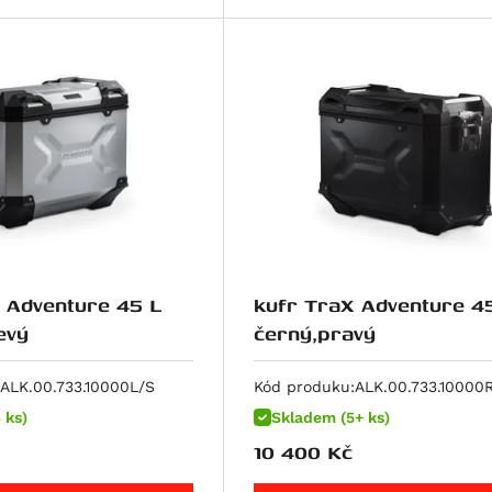
 Adventure 45 L
kufr TraX Adventure 4
evý
černý,pravý
ALK.00.733.10000L/S
Kód produku:
ALK.00.733.10000
 ks)
Skladem (5+ ks)
10 400
Kč