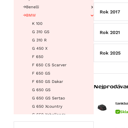
Benelli
Atlantic 125
Rok 2017
BMW
RS 125
Leoncino 500
Scarabeo 125
Leoncino 500 Trail
K 100
SX 125
TRK 502 X
G 310 GS
Rok 2021
Tuono 125
752S
G 310 R
Atlantic 200
Leoncino 800
G 450 X
Rok 2025
Scarabeo 200
Leoncino 800 Trail
F 650
Atlantic 250
F 650 CS Scarver
RXV 450
F 650 GS
SXV 450/550
F 650 GS Dakar
Nejprodávan
RS 457
G 650 GS
Tuono 457
G 650 GS Sertao
tankba
RXV 550
G 650 Xcountry
Skl
SXV 550
G 650 Xchallenge
Pegaso 650
G 650 Xmoto