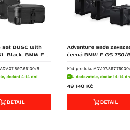
 set DUSC with
Adventure sada zavaza
XL Black. BMW F
černá BMW F GS 750/850
850 GS. For
(18-). pro top nosič z
ck.
nerez.oceli
ADV.07.897.66100/B
Kód produku:
ADV.07.897.75000
le, dodání 4-14 dní
U dodavatele, dodání 4-14 dn
49 140
Kč
DETAIL
DETAIL