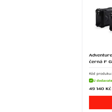
719
R nineT-5
K 1200 GT
K 1200 R
K 1200 R Sport
K 1200 S
R 12
R 12 G/S
Adventure
R 12 nineT
černá F GS 750/850 (18-).
pro top
R 12 S
Kód produku:
R 1200 GS
U dodavate
R 1200 GS Adventure
49 140
Kč
R 1200 GS LC
R 1200 GS LC Adventure
R 1200 GS LC Rallye
R 1200 R