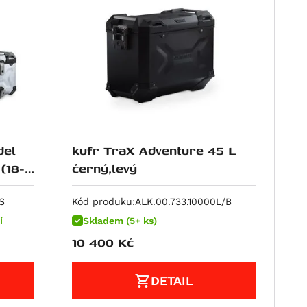
del
kufr TraX Adventure 45 L
černý,levý
S
Kód produku:
ALK.00.733.10000L/B
í
Skladem (5+ ks)
10 400
Kč
DETAIL