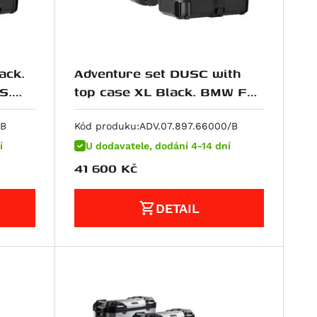
ack.
Adventure set DUSC with
S.
top case XL Black. BMW F
750/800/850 GS. For stainl.
steel
/B
Kód produku:
ADV.07.897.66000/B
í
U dodavatele, dodání 4-14 dní
41 600
Kč
DETAIL