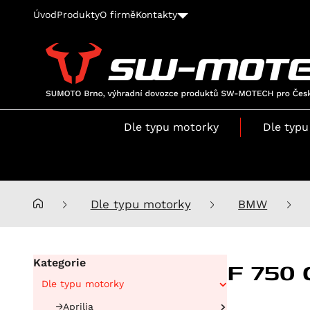
Úvod
Produkty
O firmě
Kontakty
SUMOTO
Brno,
výhradní
Dle typu motorky
Dle typu
dovozce
produktů
SW-
MOTECH
pro
Dle typu motorky
BMW
Česko
a
Slovensko
F 750 
Kategorie
Dle typu motorky
Aprilia