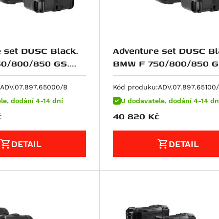
 set DUSC Black.
Adventure set DUSC Bl
0/800/850 GS.
BMW F 750/800/850 G
. steel ra.
Plastic rack.
ADV.07.897.65000/B
Kód produku:
ADV.07.897.65100
le, dodání 4-14 dní
U dodavatele, dodání 4-14 dn
č
40 820
Kč
DETAIL
DETAIL