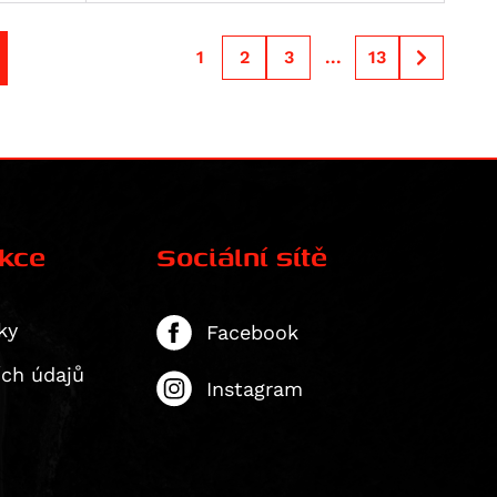
1
2
3
...
13
ekce
Sociální sítě
ky
Facebook
ích údajů
Instagram