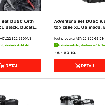
 set DUSC with
Adventure set DUSC wi
XL Black. Ducati
top case XL US model B
da V4 (20-).
Ducati Multistrada V4 (
ADV.22.822.66001/B
Kód produku:
ADV.22.822.66101/
le, dodání 4-14 dní
U dodavatele, dodání 4-14 dn
43 420
Kč
DETAIL
DETAIL