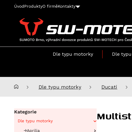
Úvod
Produkty
O firmě
Kontakty
SUMOTO
Brno,
výhradní
Dle typu motorky
Dle typu
dovozce
produktů
SW-
MOTECH
pro
Dle typu motorky
Ducati
Česko
a
Slovensko
Multis
Kategorie
Dle typu motorky
Aprilia