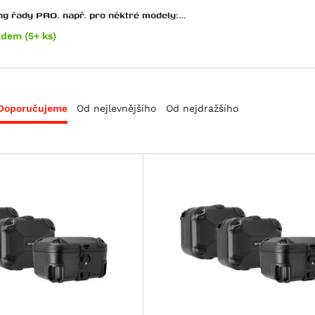
ng řady PRO. např. pro něktré modely:
TM,Ducati, Triumph
adem (5+ ks)
Doporučujeme
Od nejlevnějšího
Od nejdražšího