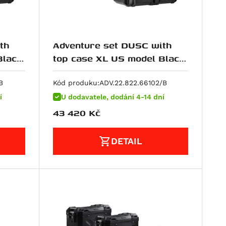
th
Adventure set DUSC with
lack.
top case XL US model Black.
20-).
Ducati Multistrada V4 (20-).
B
Kód produku:
ADV.22.822.66102/B
í
U dodavatele, dodání 4-14 dní
43 420
Kč
DETAIL