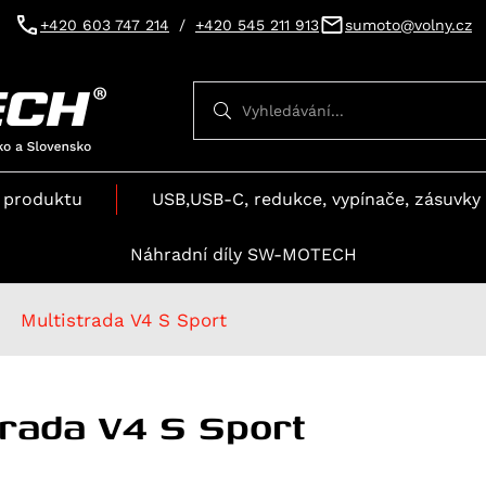
+420 603 747 214
/
+420 545 211 913
sumoto@volny.cz
Vyhledávání
Vyhledávání
 produktu
USB,USB-C, redukce, vypínače, zásuvky 
Náhradní díly SW-MOTECH
Multistrada V4 S Sport
trada V4 S Sport