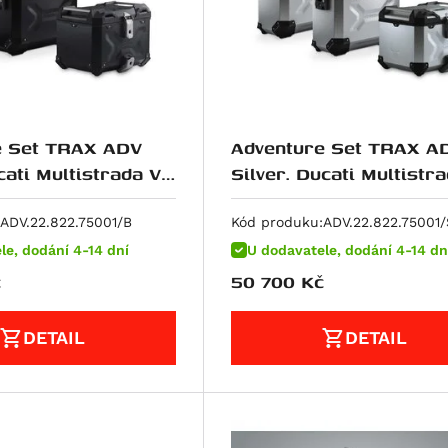
e Set TRAX ADV
Adventure Set TRAX A
cati Multistrada V4
Silver. Ducati Multistr
(20-).
ADV.22.822.75001/B
Kód produku:
ADV.22.822.75001/
le, dodání 4-14 dní
U dodavatele, dodání 4-14 dn
č
50 700
Kč
DETAIL
DETAIL