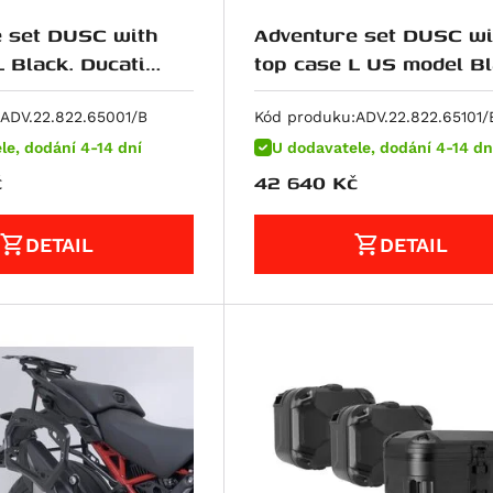
 set DUSC with
Adventure set DUSC wi
L Black. Ducati
top case L US model Bl
da V4 (20-).
Ducati Multistrada V4 (
ADV.22.822.65001/B
Kód produku:
ADV.22.822.65101/
le, dodání 4-14 dní
U dodavatele, dodání 4-14 dn
č
42 640
Kč
DETAIL
DETAIL