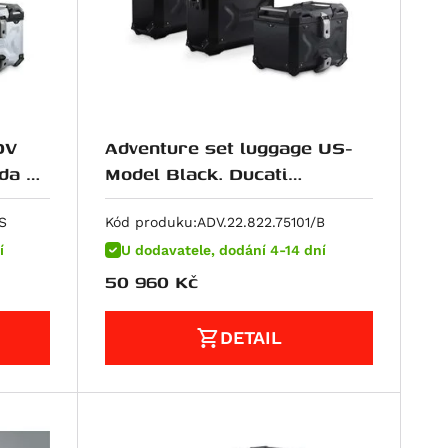
DV
Adventure set luggage US-
ada V4
Model Black. Ducati
Multistrada V4 (20-).
S
Kód produku:
ADV.22.822.75101/B
í
U dodavatele, dodání 4-14 dní
50 960
Kč
DETAIL