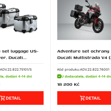
 set luggage US-
Adventure set ochrany
ver. Ducati
Ducati Multistrada V4 (
da V4 (20-).
ADV.22.822.75101/S
Kód produku:
ADV.22.822.76001
le, dodání 4-14 dní
U dodavatele, dodání 4-14 dn
č
18 200
Kč
DETAIL
DETAIL