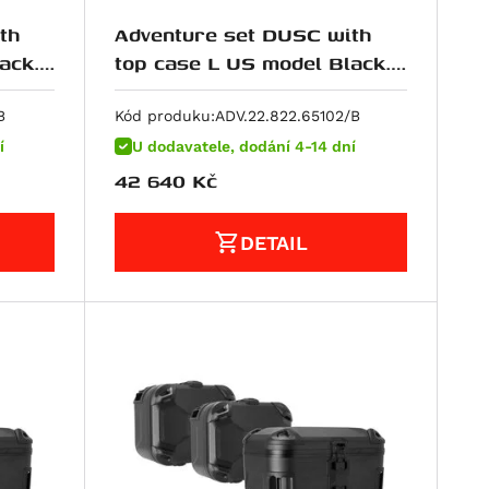
th
Adventure set DUSC with
ack.
top case L US model Black.
20-).
Ducati Multistrada V4 (20-).
B
Kód produku:
ADV.22.822.65102/B
í
U dodavatele, dodání 4-14 dní
42 640
Kč
DETAIL