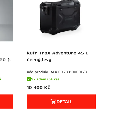
kufr TraX Adventure 45 L
20-).
černý,levý
Kód produku:
ALK.00.733.10000L/B
í
Skladem (5+ ks)
10 400
Kč
DETAIL