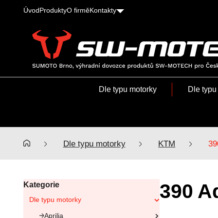
Úvod
Produkty
O firmě
Kontakty
SUMOTO
Brno,
výhradní
Dle typu motorky
Dle typu
dovozce
produktů
SW-
MOTECH
pro
Dle typu motorky
KTM
39
Česko
a
Slovensko
390 A
Kategorie
Dle typu motorky
Aprilia