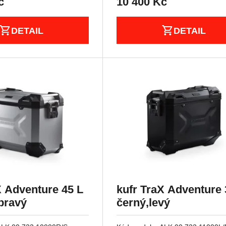
č
10 400
Kč
DETAIL
DETAIL
X Adventure 45 L
kufr TraX Adventure 
,pravý
černý,levý