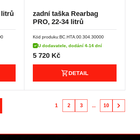
litrů
zadní taška Rearbag
PRO, 22-34 litrů
00
Kód produku:
BC.HTA.00.304.30000
U dodavatele, dodání 4-14 dní
5 720
Kč
DETAIL
1
2
3
...
10