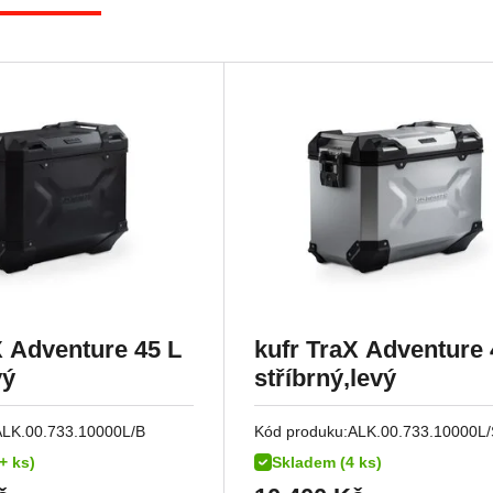
X Adventure 45 L
kufr TraX Adventure 
vý
stříbrný,levý
ALK.00.733.10000L/B
Kód produku:
ALK.00.733.10000L/
+ ks)
Skladem (4 ks)