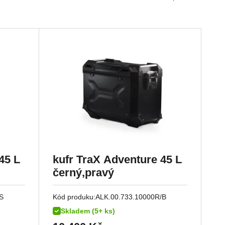
45 L
kufr TraX Adventure 45 L
černý,pravý
S
Kód produku:
ALK.00.733.10000R/B
Skladem (5+ ks)