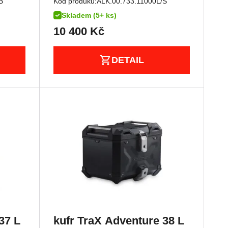
B
Kód produku:
ALK.00.733.11000L/S
Skladem (5+ ks)
10 400
Kč
DETAIL
37 L
kufr TraX Adventure 38 L