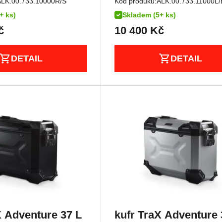
ALK.00.733.10000R/S
Kód produku:
ALK.00.733.11000L/
+ ks)
Skladem (5+ ks)
č
10 400
Kč
DETAIL
DETAIL
X Adventure 37 L
kufr TraX Adventure 