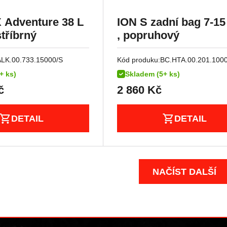
X Adventure 38 L
ION S zadní bag 7-15 
stříbrný
, popruhový
ALK.00.733.15000/S
Kód produku:
BC.HTA.00.201.100
+ ks)
Skladem (5+ ks)
č
2 860
Kč
DETAIL
DETAIL
NAČÍST DALŠÍ