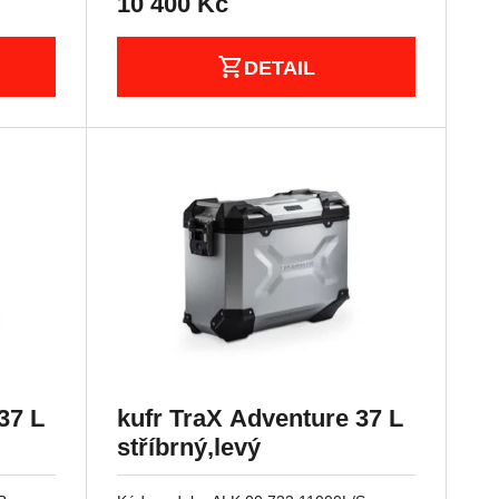
10 400
Kč
DETAIL
37 L
kufr TraX Adventure 37 L
stříbrný,levý