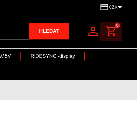
CZK
0
HLEDAT
V/ 5V
RIDESYNC -display