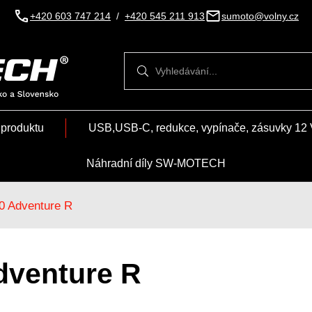
+420 603 747 214
/
+420 545 211 913
sumoto@volny.cz
Vyhledávání
Vyhledávání
 produktu
USB,USB-C, redukce, vypínače, zásuvky 12 
Náhradní díly SW-MOTECH
0 Adventure R
dventure R