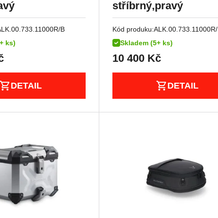
avý
stříbrný,pravý
ALK.00.733.11000R/B
Kód produku:
ALK.00.733.11000R
+ ks)
Skladem (5+ ks)
č
10 400
Kč
DETAIL
DETAIL