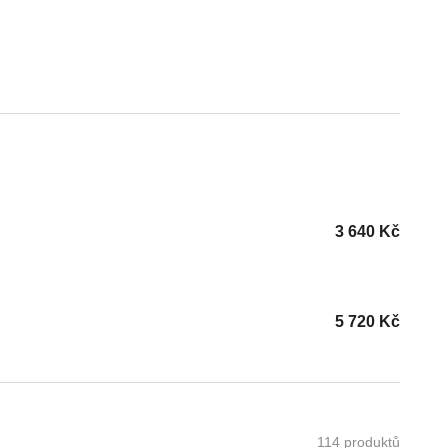
3 640
Kč
5 720
Kč
114 produktů