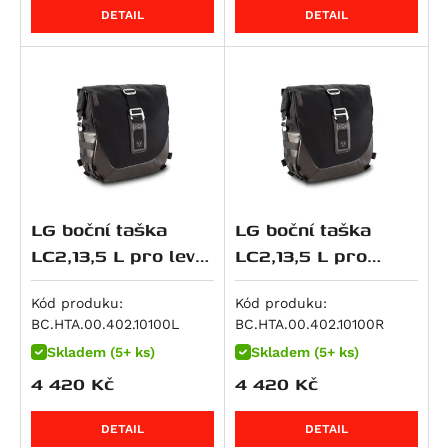
Streetfighter 1100 S
R 1300 GS Triple Black
DETAIL
DETAIL
Streetfighter V4S SP
R 1300 GS Trophy
Multistrada V4 RS
R 1300 R
Streetfighter V4
R 1300 RS
Streetfighter V4S
R 1300 RT
Diavel V4
R 18
Multistrada V4
R 18 B
Multistrada V4 Pikes Peak
LG boční taška
LG boční taška
Multistrada V4 Rally
LC2,13,5 L pro levý
LC2,13,5 L pro
Multistrada V4 S
nosič SLC
pravý nosič SLC
Multistrada V4 S Grand Tour
Kód produku:
Kód produku:
Multistrada V4 S Sport
BC.HTA.00.402.10100L
BC.HTA.00.402.10100R
Superbike 1098 R
Skladem (5+ ks)
Skladem (5+ ks)
4 420
Kč
4 420
Kč
Superbike 1198
Superbike 1198 R
DETAIL
DETAIL
Superbike 1199 Panigale / S