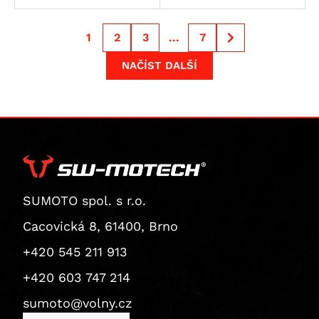
Superbike 1199 Panigale S
Diavel
1
2
3
...
7
Monster 1200 / S
NAČÍST DALŠÍ
Monster 1200 R
Monster 1200 S
Multistrada 1200
Multistrada 1200 Enduro
Multistrada 1200 S
Diavel 1260
SUMOTO spol. s r.o.
Diavel 1260 S
Multistrada 1260 / S / S D|Air / Pikes Peak
Cacovická 8, 61400, Brno
Multistrada 1260 Enduro
+420 545 211 913
Multistrada 1260 Pikes Peak
+420 603 747 214
Multistrada 1260 S
sumoto@volny.cz
Multistrada 1260 S D/Air