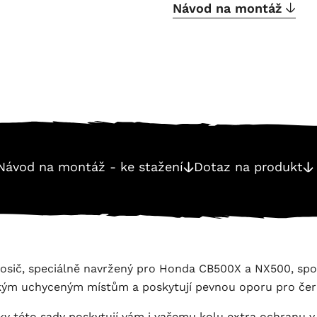
Návod na montáž
Návod na montáž - ke stažení
Dotaz na produkt
osič, speciálně navržený pro Honda CB500X a NX500, sp
fickým uchyceným místům a poskytují pevnou oporu pro če
ky této sady poskytují vám i vašemu kolu extra ochranu v