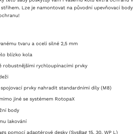
 střihem. Lze je namontovat na původní upevňovací body a
 ochranu!
anému tvaru a oceli silné 2,5 mm
lo blízko kola
ě robustnějšími rychloupínacími prvky
deži
 spojovací prvky nahradit standardními díly (M8)
 mimo jiné se systémem RotopaX
žní body
ému lakování
gs pomocí adaptérové desky (SysBag 15, 30, WP L)