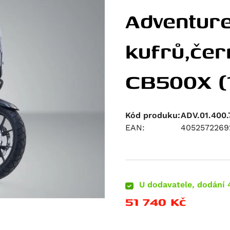
Adventure
kufrů,če
CB500X (1
Kód produku:
ADV.01.400
EAN:
4052572269
U dodavatele, dodání 
51 740
Kč