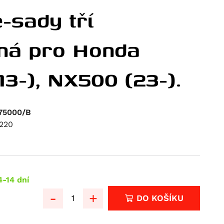
-sady tří
rná pro Honda
3-), NX500 (23-).
.75000/B
220
4-14 dní
-
+
DO KOŠÍKU