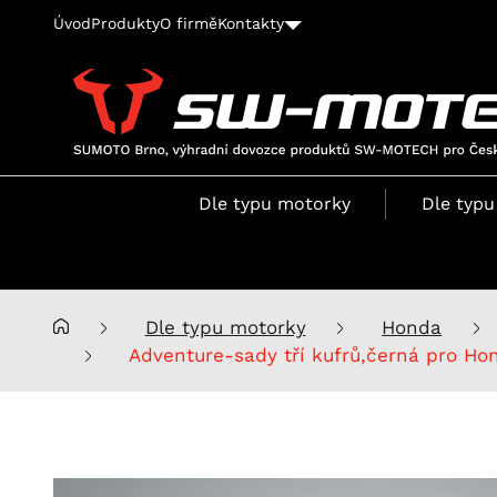
Úvod
Produkty
O firmě
Kontakty
SUMOTO
Brno,
výhradní
Dle typu motorky
Dle typu
dovozce
produktů
SW-
MOTECH
pro
Dle typu motorky
Honda
Česko
Adventure-sady tří kufrů,černá pro Ho
a
Slovensko