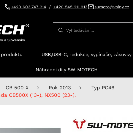
+420 603 747 214
/
+420 545 211 913
sumoto@volny.cz
Vyhledávání
Vyhledávání
 produktu
USB,USB-C, redukce, vypínače, zásuvky 
Náhradní díly SW-MOTECH
CB 500 X
Rok 2013
Typ PC46
nda CB500X (13-), NX500 (23-).