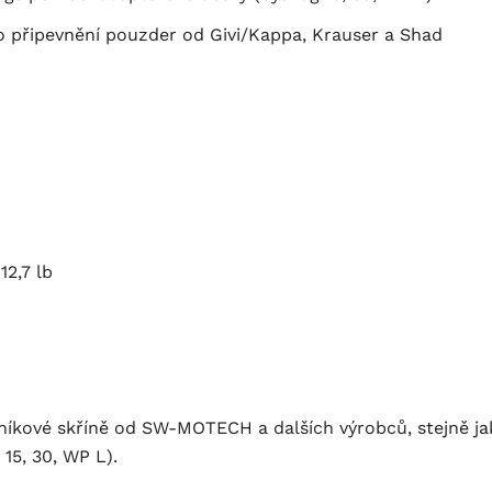
ro připevnění pouzder od Givi/Kappa, Krauser a Shad
12,7 lb
iníkové skříně od SW-MOTECH a dalších výrobců, stejně j
15, 30, WP L).