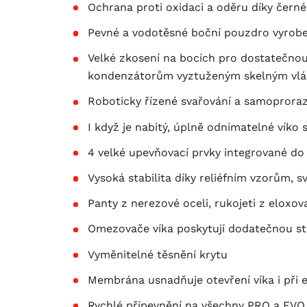
Ochrana proti oxidaci a oděru díky čern
Pevné a vodotěsné boční pouzdro vyrobe
Velké zkosení na bocích pro dostatečnou
kondenzátorům vyztuženým skelným vl
Roboticky řízené svařování a samoprorazn
I když je nabitý, úplně odnímatelné vík
4 velké upevňovací prvky integrované do 
Vysoká stabilita díky reliéfním vzorům, 
Panty z nerezové oceli, rukojeti z eloxov
Omezovače víka poskytují dodatečnou stab
Vyměnitelné těsnění krytu
Membrána usnadňuje otevření víka i při 
Rychlé připevnění na všechny PRO a EVO 