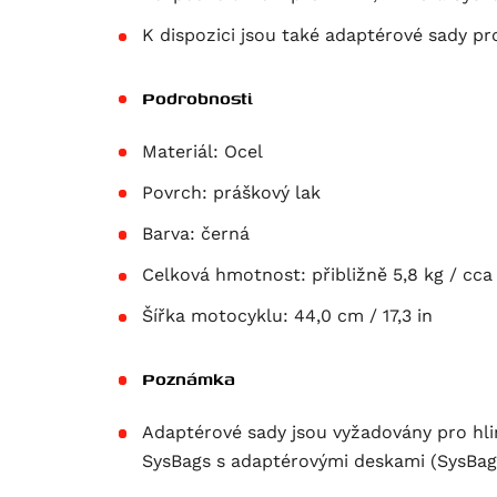
K dispozici jsou také adaptérové sady p
Podrobnosti
Materiál:
Ocel
Povrch:
práškový lak
Barva:
černá
Celková hmotnost:
přibližně 5,8 kg / cca 
Šířka motocyklu:
44,0 cm / 17,3 in
Poznámka
Adaptérové sady jsou vyžadovány pro hl
SysBags s adaptérovými deskami (SysBag 