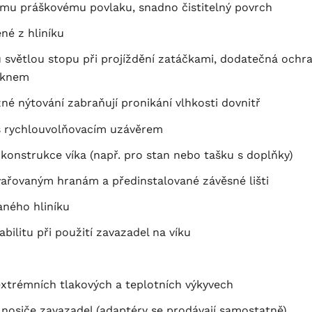
ému práškovému povlaku, snadno čistitelný povrch
né z hliníku
 světlou stopu při projíždění zatáčkami, dodatečná och
áknem
é nýtování zabraňují pronikání vlhkosti dovnitř
o s rychlouvolňovacím uzávěrem
konstrukce víka (např. pro stan nebo tašku s doplňky)
svařovaným hranám a předinstalované závěsné lišti
aného hliníku
ilitu při použití zavazadel na víku
extrémních tlakových a teplotních výkyvech
nosiče zavazadel (adaptéry se prodávají samostatně)