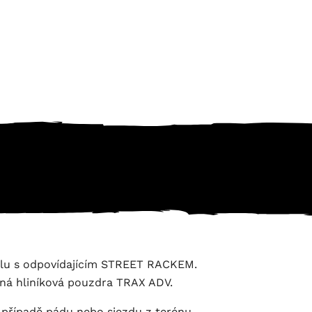
olu s odpovídajícím STREET RACKEM.
rná hliníková pouzdra TRAX ADV.
 případě pádu nebo sjezdu z terénu.