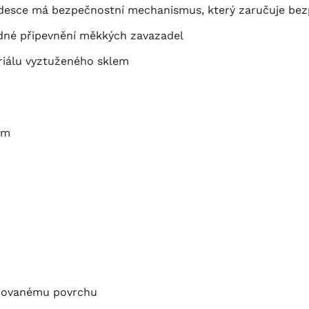
desce má bezpečnostní mechanismus, který zaručuje bez
adné připevnění měkkých zavazadel
riálu vyztuženého sklem
em
xizovanému povrchu