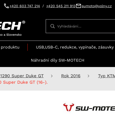
+420 603 747 214
/
+420 545 211 913
sumoto@volny.cz
Vyhledávání
Vyhledávání
 produktu
USB,USB-C, redukce, vypínače, zásuvky 
Náhradní díly SW-MOTECH
1290 Super Duke GT
Rok 2016
Typ KT
0 Super Duke GT (16-).