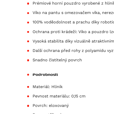
Prémiové horní pouzdro vyrobené z hliní
Víko na pantu s omezovačem víka, nerez
100% voděodolnost a prachu díky robotic
Ochrana proti krádeži: Víko a pouzdro l
Vysoká stabilita díky vizuálně atraktiv
Další ochrana před rohy z polyamidu v
Snadno čistitelný povrch
Podrobnosti
Materiál:
Hliník
Pevnost materiálu:
0,15 cm
Povrch:
eloxovaný