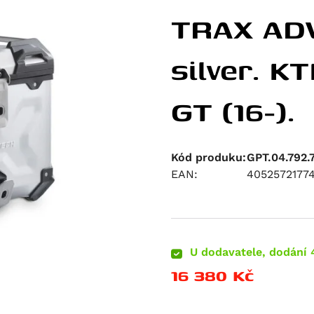
TRAX ADV
silver. K
GT (16-).
Kód produku:
GPT.04.792.
EAN:
4052572177
U dodavatele, dodání 
16 380
Kč