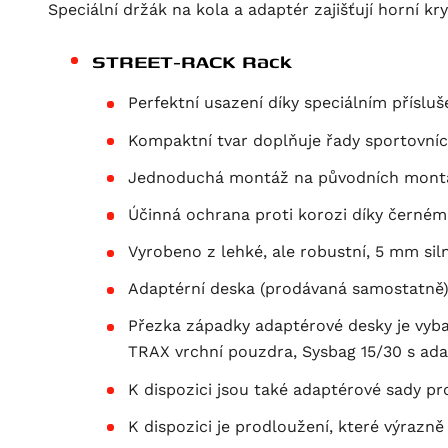
Speciální držák na kola a adaptér zajišťují horní
STREET-RACK Rack
Perfektní usazení díky speciálním přís
Kompaktní tvar doplňuje řady sportovní
Jednoduchá montáž na původních mont
Účinná ochrana proti korozi díky černé
Vyrobeno z lehké, ale robustní, 5 mm silné
Adaptérní deska (prodávaná samostatně) 
Přezka západky adaptérové desky je vyb
TRAX vrchní pouzdra, Sysbag 15/30 s ad
K dispozici jsou také adaptérové sady pr
K dispozici je prodloužení, které výraz