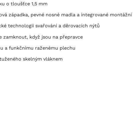
ku o tloušťce 1,5 mm
ová západka, pevné nosné madla a integrované montážní
ké technologii svařování a děrovacích nýtů
ze zamknout, když jsou na přepravce
nímu a funkčnímu raženému plechu
yztuženého skelným vláknem