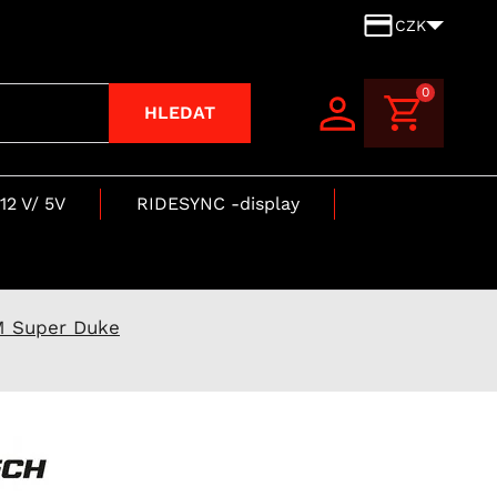
CZK
0
HLEDAT
12 V/ 5V
RIDESYNC -display
M Super Duke