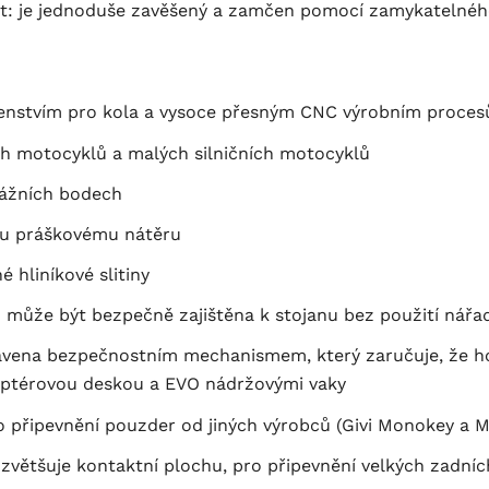
 kryt: je jednoduše zavěšený a zamčen pomocí zamykatelné
lušenstvím pro kola a vysoce přesným CNC výrobním proce
ch motocyklů a malých silničních motocyklů
ážních bodech
mu práškovému nátěru
 hliníkové slitiny
může být bezpečně zajištěna k stojanu bez použití nářad
avena bezpečnostním mechanismem, který zaručuje, že h
aptérovou deskou a EVO nádržovými vaky
o připevnění pouzder od jiných výrobců (Givi Monokey a Mo
ně zvětšuje kontaktní plochu, pro připevnění velkých zad