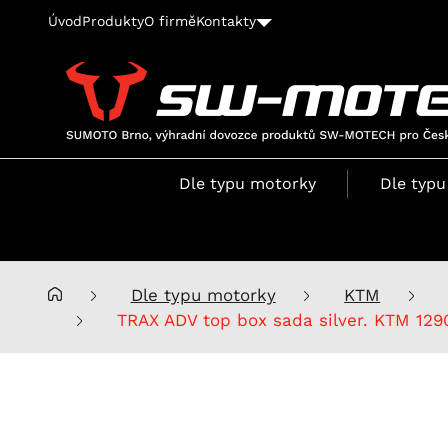
Úvod
Produkty
O firmě
Kontakty
SUMOTO
Brno,
výhradní
Dle typu motorky
Dle typu
dovozce
produktů
SW-
MOTECH
pro
Dle typu motorky
KTM
Česko
TRAX ADV top box sada silver. KTM 129
a
Slovensko