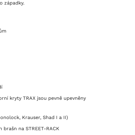
ho západky.
sům
í
orní kryty TRAX jsou pevně upevněny
nolock, Krauser, Shad I a II)
ních brašn na STREET-RACK