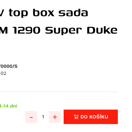
 top box sada
TM 1290 Super Duke
70000/S
402
4-14 dní
-
+
DO KOŠÍKU