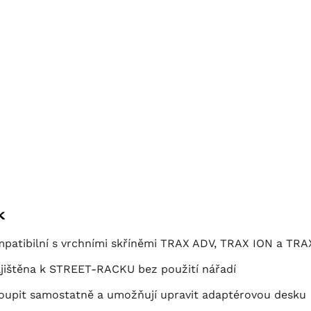
K
ompatibilní s vrchními skříněmi TRAX ADV, TRAX ION a 
jištěna k STREET-RACKU bez použití nářadí
koupit samostatně a umožňují upravit adaptérovou desku