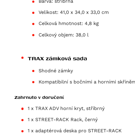
Barva:
stříbrná
Velikost:
41,0 x 34,0 x 33,0 cm
Celková hmotnost:
4,8 kg
Celkový objem:
38,0 l
TRAX zámková sada
Shodné zámky
Kompatibilní s bočními a horními skříně
Zahrnuto v doručení
1 x TRAX ADV horní kryt, stříbrný
1 x STREET-RACK Rack, černý
1 x adaptérová deska pro STREET-RACK