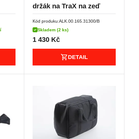
držák na TraX na zeď
Kód produku:
ALK.00.165.31300/B
í
Skladem (2 ks)
1 430
Kč
DETAIL