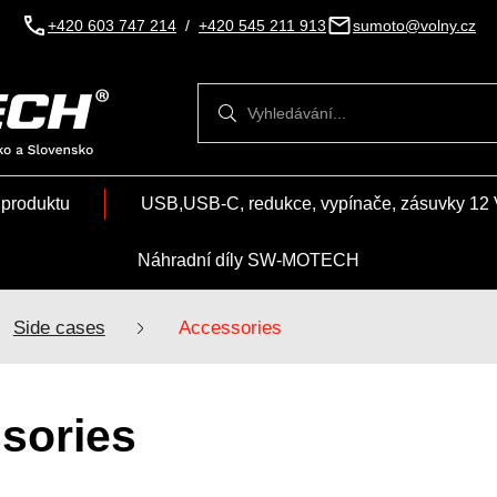
+420 603 747 214
/
+420 545 211 913
sumoto@volny.cz
Vyhledávání
Vyhledávání
 produktu
USB,USB-C, redukce, vypínače, zásuvky 12 
Náhradní díly SW-MOTECH
Side cases
Accessories
sories