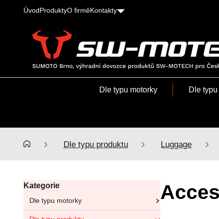
Úvod
Produkty
O firmě
Kontakty
SUMOTO
Brno,
výhradní
Dle typu motorky
Dle typu
dovozce
produktů
SW-
MOTECH
pro
Dle typu produktu
Luggage
Česko
a
Slovensko
Acces
Kategorie
Dle typu motorky
Aprilia