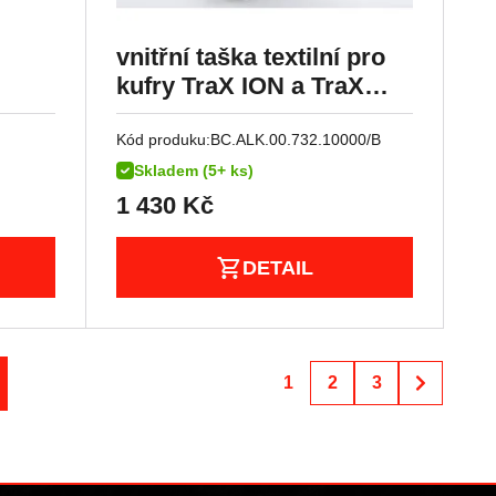
vnitřní taška textilní pro
kufry TraX ION a TraX
Adventure, 37/45 litrů
Kód produku:
BC.ALK.00.732.10000/B
Skladem (5+ ks)
1 430
Kč
DETAIL
1
2
3