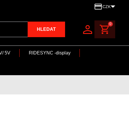
CZK
0
HLEDAT
V/ 5V
RIDESYNC -display