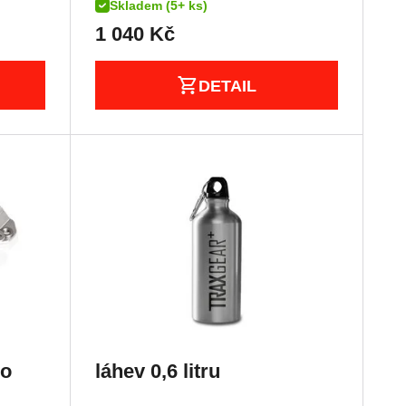
Skladem (5+ ks)
1 040
Kč
DETAIL
ro
láhev 0,6 litru