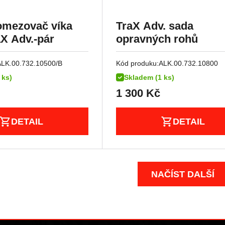
omezovač víka
TraX Adv. sada
aX Adv.-pár
opravných rohů
ALK.00.732.10500/B
Kód produku:
ALK.00.732.10800
 ks)
Skladem (1 ks)
1 300
Kč
DETAIL
DETAIL
NAČÍST DALŠÍ