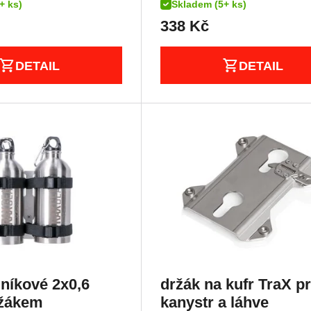
+ ks)
Skladem (5+ ks)
338
Kč
DETAIL
DETAIL
iníkové 2x0,6
držák na kufr TraX p
držákem
kanystr a láhve