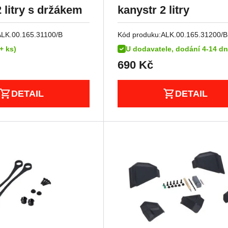
 litry s držákem
kanystr 2 litry
ALK.00.165.31100/B
Kód produku:
ALK.00.165.31200/B
+ ks)
U dodavatele, dodání 4-14 dn
690
Kč
DETAIL
DETAIL