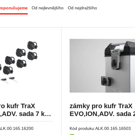
Doporučujeme
Od nejlevnějšího
Od nejdražšího
o kufr TraX
zámky pro kufr TraX
ADV. sada 7 ks/
EVO,ION,ADV. sada 
ufry+ toolbox
s krytkou
ALK.00.165.16200
Kód produku:
ALK.00.165.16503