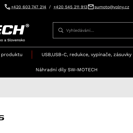
+420 603 747 214
/
+420 545 211 913
sumoto@volny.cz
Vyhledávání
Vyhledávání
 produktu
USB,USB-C, redukce, vypínače, zásuvky 
Náhradní díly SW-MOTECH
s