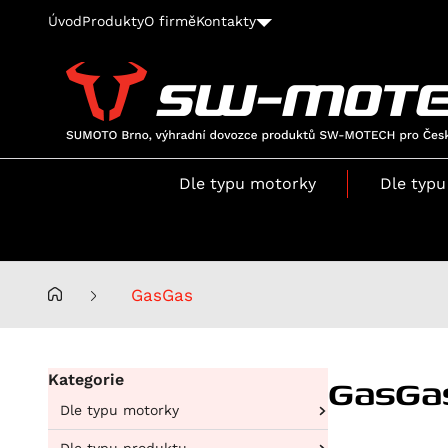
Úvod
Produkty
O firmě
Kontakty
SUMOTO
Brno,
výhradní
Dle typu motorky
Dle typu
dovozce
produktů
SW-
MOTECH
pro
GasGas
Česko
a
Slovensko
GasGa
Kategorie
Dle typu motorky
Aprilia