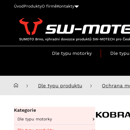
Úvod
Produkty
O firmě
Kontakty
SUMOTO
Brno,
výhradní
Dle typu motorky
Dle typu
dovozce
produktů
SW-
MOTECH
pro
Dle typu produktu
Ochrana m
Česko
a
Slovensko
KOBR
Kategorie
Dle typu motorky
Aprilia