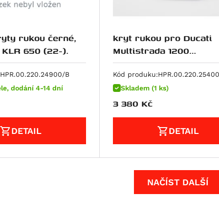
yty rukou černé,
kryt rukou pro Ducati
KLR 650 (22-).
Multistrada 1200
(15-),Enduro (16-),1260
(18-),950/S/SW/Tour (2
HPR.00.220.24900/B
Kód produku:
HPR.00.220.25400
le, dodání 4-14 dní
Skladem (1 ks)
3 380
Kč
DETAIL
DETAIL
NAČÍST DALŠÍ