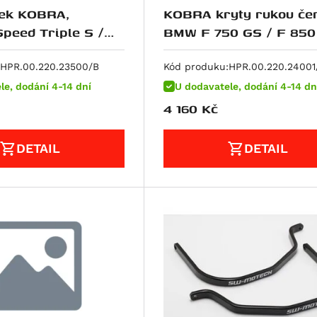
ček KOBRA,
KOBRA kryty rukou čer
peed Triple S /
BMW F 750 GS / F 850
(17-)./1250 GS
HPR.00.220.23500/B
Kód produku:
HPR.00.220.24001
le, dodání 4-14 dní
U dodavatele, dodání 4-14 dn
4 160
Kč
DETAIL
DETAIL