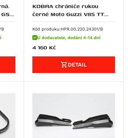
ná.
KOBRA chrániče rukou
 GS
černé Moto Guzzi V85 TT
(19-) /Travel (20-).
/B
Kód produku:
HPR.00.220.24301/B
í
U dodavatele, dodání 4-14 dní
4 160
Kč
DETAIL