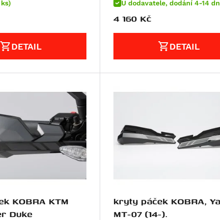
 ks)
U dodavatele, dodání 4-14 dn
4 160
Kč
DETAIL
DETAIL
ček KOBRA KTM
kryty páček KOBRA, Yamaha
er Duke
MT-07 (14-).