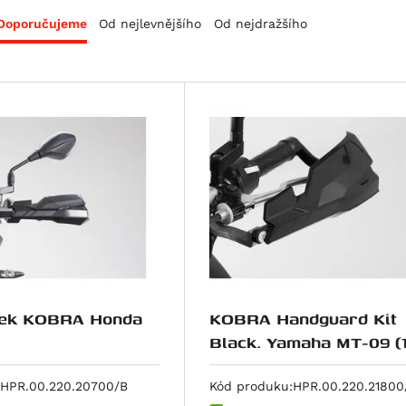
Doporučujeme
Od nejlevnějšího
Od nejdražšího
 KOBRA Honda
KOBRA Handguard Kit
Black. Yamaha MT-09 (
20), XSR700/900.
HPR.00.220.20700/B
Kód produku:
HPR.00.220.21800