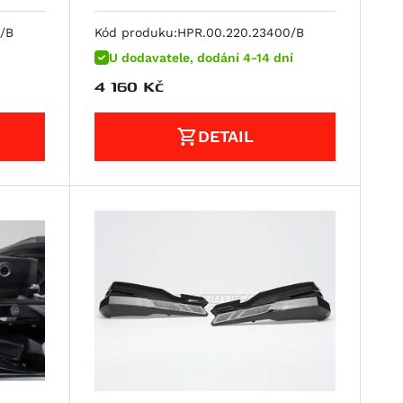
Explorer (17-24).
/B
Kód produku:
HPR.00.220.23400/B
U dodavatele, dodání 4-14 dní
4 160
Kč
DETAIL