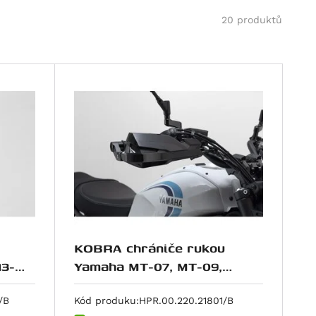
20 produktů
KOBRA chrániče rukou
13-
Yamaha MT-07, MT-09,
XSR700/900.
/B
Kód produku:
HPR.00.220.21801/B