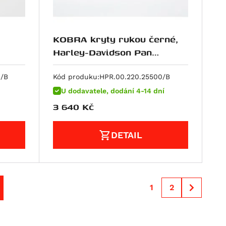
KOBRA kryty rukou černé,
Harley-Davidson Pan
America (21-).
019-)
/B
Kód produku:
HPR.00.220.25500/B
U dodavatele, dodání 4-14 dní
3 640
Kč
DETAIL
1
2