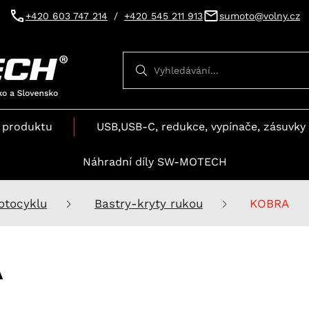
+420 603 747 214
/
+420 545 211 913
sumoto@volny.cz
Vyhledávání
Vyhledávání
 produktu
USB,USB-C, redukce, vypínače, zásuvky 
Náhradní díly SW-MOTECH
otocyklu
Bastry-kryty rukou
KOBRA
A