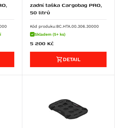
RO,
zadní taška Cargobag PRO,
50 litrů
0000
Kód produku:
BC.HTA.00.306.30000
í
Skladem (5+ ks)
5 200
Kč
DETAIL