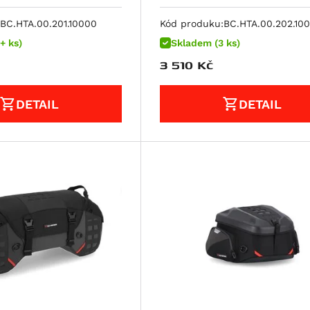
poruhový
BC.HTA.00.201.10000
Kód produku:
BC.HTA.00.202.10
+ ks)
Skladem (3 ks)
3 510
Kč
DETAIL
DETAIL