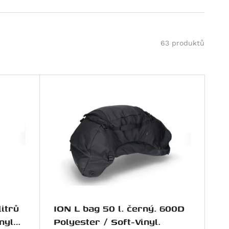
63 produktů
itrů
ION L bag 50 l. černý. 600D
nyl
Polyester / Soft-Vinyl.