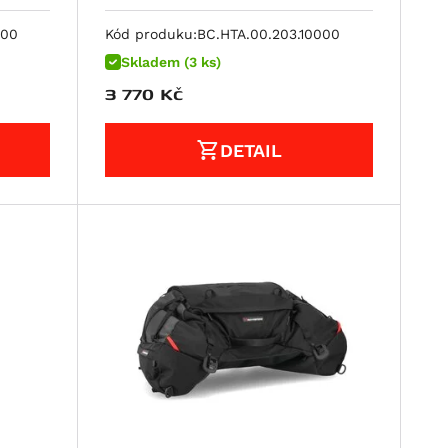
000
Kód produku:
BC.HTA.00.203.10000
Skladem (3 ks)
3 770
Kč
DETAIL