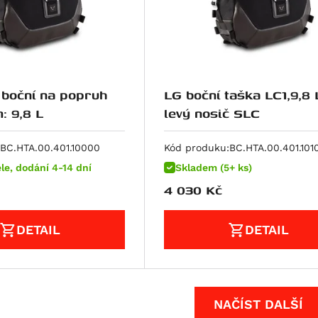
 boční na popruh
LG boční taška LC1,9,8 
: 9,8 L
levý nosič SLC
BC.HTA.00.401.10000
Kód produku:
BC.HTA.00.401.101
le, dodání 4-14 dní
Skladem (5+ ks)
4 030
Kč
DETAIL
DETAIL
NAČÍST DALŠÍ