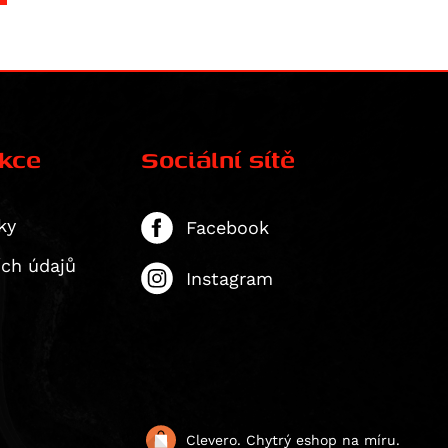
ekce
Sociální sítě
ky
Facebook
ích údajů
Instagram
Clevero.
Chytrý eshop na míru.