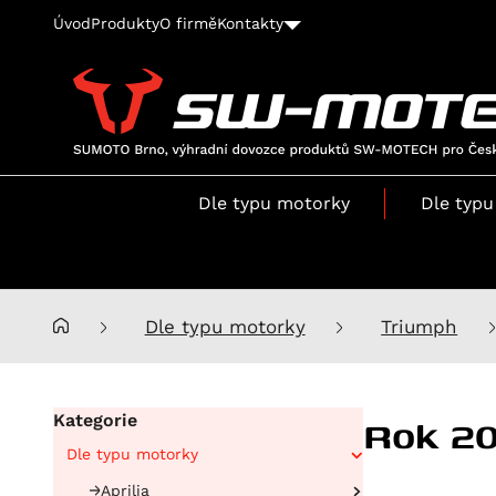
Úvod
Produkty
O firmě
Kontakty
SUMOTO
Brno,
výhradní
Dle typu motorky
Dle typu
dovozce
produktů
SW-
MOTECH
pro
Dle typu motorky
Triumph
Česko
a
Slovensko
Rok 2
Kategorie
Dle typu motorky
Aprilia