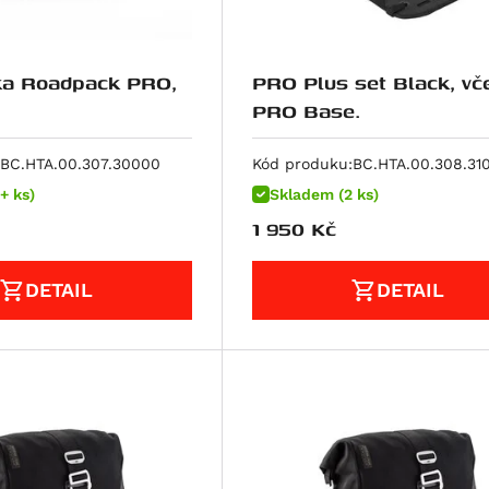
ka Roadpack PRO,
PRO Plus set Black, včetně
PRO Base.
BC.HTA.00.307.30000
Kód produku:
BC.HTA.00.308.31
+ ks)
Skladem (2 ks)
1 950
Kč
DETAIL
DETAIL