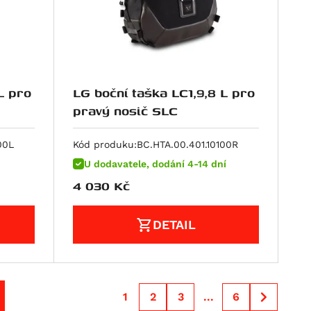
L pro
LG boční taška LC1,9,8 L pro
pravý nosič SLC
00L
Kód produku:
BC.HTA.00.401.10100R
U dodavatele, dodání 4-14 dní
4 030
Kč
DETAIL
1
2
3
...
6