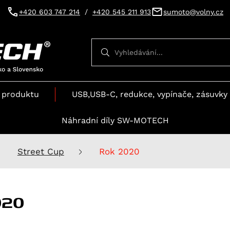
+420 603 747 214
/
+420 545 211 913
sumoto@volny.cz
Vyhledávání
Vyhledávání
 produktu
USB,USB-C, redukce, vypínače, zásuvky 
Náhradní díly SW-MOTECH
Street Cup
Rok 2020
020