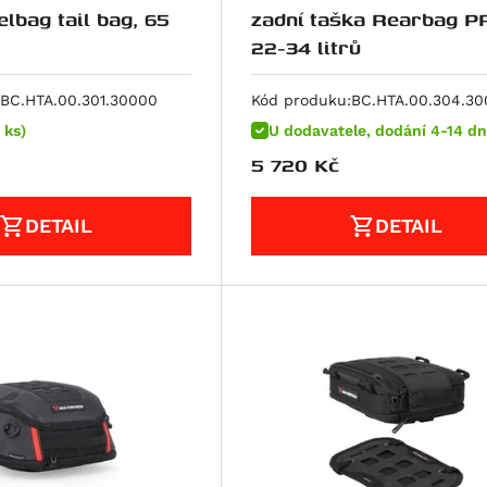
lbag tail bag, 65
zadní taška Rearbag P
22-34 litrů
BC.HTA.00.301.30000
Kód produku:
BC.HTA.00.304.3
 ks)
U dodavatele, dodání 4-14 dn
5 720
Kč
DETAIL
DETAIL