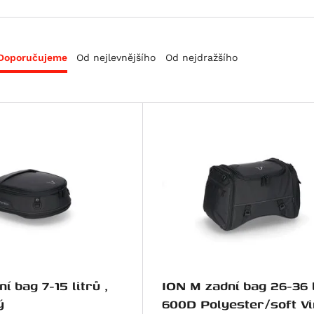
Doporučujeme
Od nejlevnějšího
Od nejdražšího
í bag 7-15 litrů ,
ION M zadní bag 26-36 l
ý
600D Polyester/soft Vi