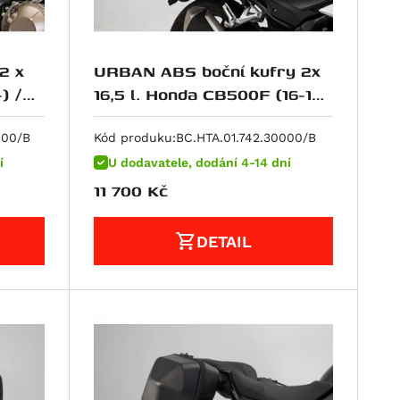
2 x
URBAN ABS boční kufry 2x
) /
16,5 l. Honda CB500F (16-18)
/ CBR500R (16-18).
000/B
Kód produku:
BC.HTA.01.742.30000/B
í
U dodavatele, dodání 4-14 dní
11 700
Kč
DETAIL