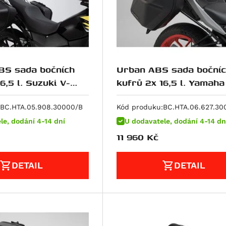
S sada bočních
Urban ABS sada boční
6,5 l. Suzuki V-
kufrů 2x 16,5 l. Yamah
 (18-).
03 (16-).
BC.HTA.05.908.30000/B
Kód produku:
BC.HTA.06.627.30
le, dodání 4-14 dní
U dodavatele, dodání 4-14 dn
11 960
Kč
DETAIL
DETAIL