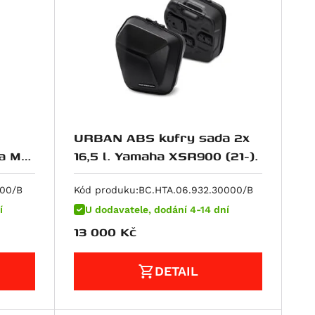
URBAN ABS kufry sada 2x
ha MT-
16,5 l. Yamaha XSR900 (21-).
100/B
Kód produku:
BC.HTA.06.932.30000/B
í
U dodavatele, dodání 4-14 dní
13 000
Kč
DETAIL