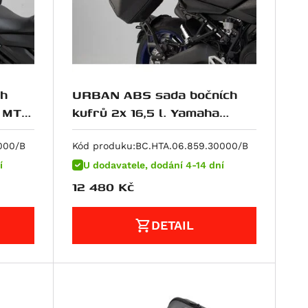
ch
URBAN ABS sada bočních
a MT-
kufrů 2x 16,5 l. Yamaha
Niken (18-).
000/B
Kód produku:
BC.HTA.06.859.30000/B
í
U dodavatele, dodání 4-14 dní
12 480
Kč
DETAIL