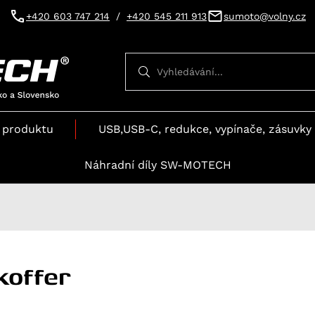
+420 603 747 214
/
+420 545 211 913
sumoto@volny.cz
Vyhledávání
Vyhledávání
 produktu
USB,USB-C, redukce, vypínače, zásuvky 
Náhradní díly SW-MOTECH
koffer