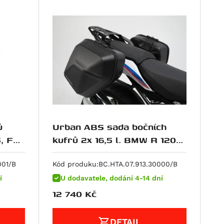
ů
Urban ABS sada bočních
, F
kufrů 2x 16,5 l. BMW R 1200
R (15-18), R 1250 R / RS (18-
001/B
Kód produku:
BC.HTA.07.913.30000/B
í
U dodavatele, dodání 4-14 dní
12 740
Kč
DETAIL