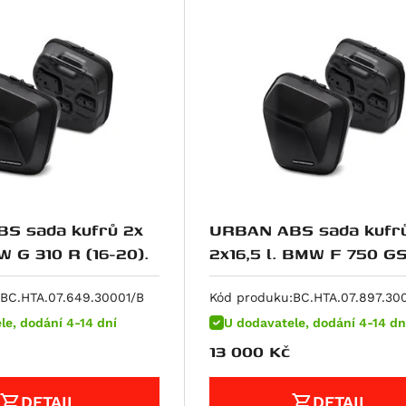
S sada kufrů 2x
URBAN ABS sada kufr
W G 310 R (16-20).
2x16,5 l. BMW F 750 GS
850 GS (17-).
BC.HTA.07.649.30001/B
Kód produku:
BC.HTA.07.897.30
le, dodání 4-14 dní
U dodavatele, dodání 4-14 dn
13 000
Kč
DETAIL
DETAIL