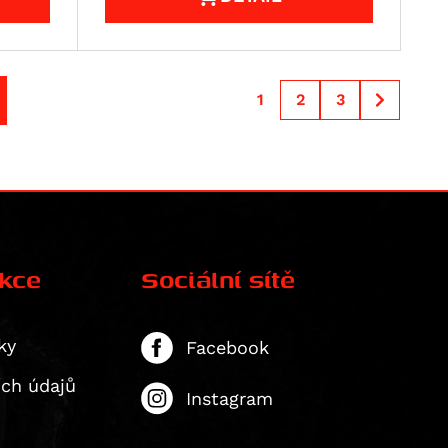
1
2
3
ekce
Sociální sítě
ky
Facebook
ích údajů
Instagram