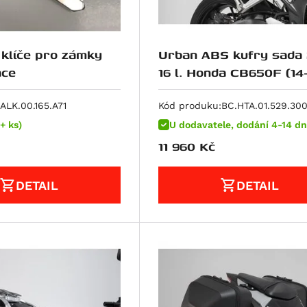
 klíče pro zámky
Urban ABS kufry sada 
ace
16 l. Honda CB650F (14-
CBR650F (16-).
ALK.00.165.A71
Kód produku:
BC.HTA.01.529.30
+ ks)
U dodavatele, dodání 4-14 dn
11 960
Kč
DETAIL
DETAIL