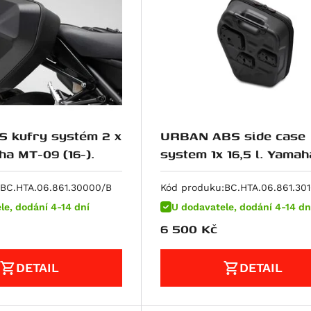
S kufry systém 2 x
URBAN ABS side case
ha MT-09 (16-).
system 1x 16,5 l. Yama
09SP (17-).
BC.HTA.06.861.30000/B
Kód produku:
BC.HTA.06.861.30
le, dodání 4-14 dní
U dodavatele, dodání 4-14 dn
6 500
Kč
DETAIL
DETAIL