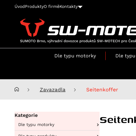
Úvod
Produkty
O firmě
Kontakty
SUMOTO
Brno,
výhradní
Dle typu motorky
Dle typu
dovozce
produktů
SW-
MOTECH
pro
Zavazadla
Seitenkoffer
Česko
a
Slovensko
Seiten
Kategorie
Dle typu motorky
Aprilia