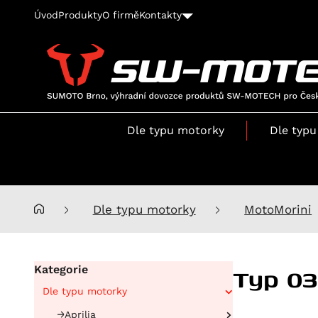
Úvod
Produkty
O firmě
Kontakty
SUMOTO
Brno,
výhradní
Dle typu motorky
Dle typu
dovozce
produktů
SW-
MOTECH
pro
Dle typu motorky
MotoMorini
Česko
a
Slovensko
Typ 03
Kategorie
Dle typu motorky
Aprilia