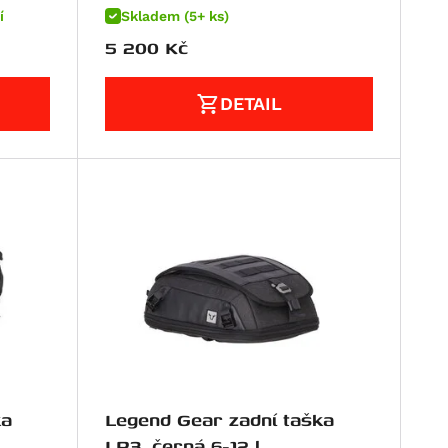
í
Skladem (5+ ks)
5 200
Kč
DETAIL
ka
Legend Gear zadní taška
LR3, černá 6-12 l.