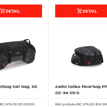
DETAIL
DETAIL
lbag tail bag, 65
zadní taška Rearbag P
22-34 litrů
BC.HTA.00.301.30000
Kód produku:
BC.HTA.00.304.3