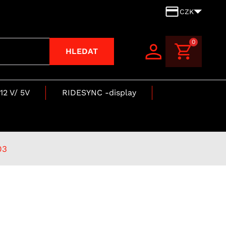
CZK
0
HLEDAT
12 V/ 5V
RIDESYNC -display
03