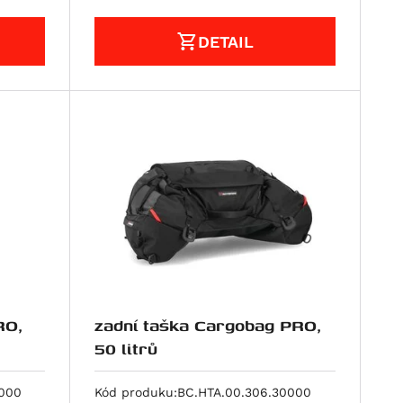
DETAIL
RO,
zadní taška Cargobag PRO,
50 litrů
0000
Kód produku:
BC.HTA.00.306.30000