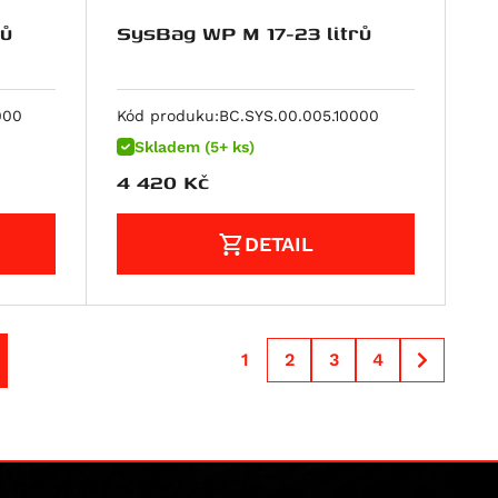
rů
SysBag WP M 17-23 litrů
000
Kód produku:
BC.SYS.00.005.10000
Skladem (5+ ks)
4 420
Kč
DETAIL
1
2
3
4