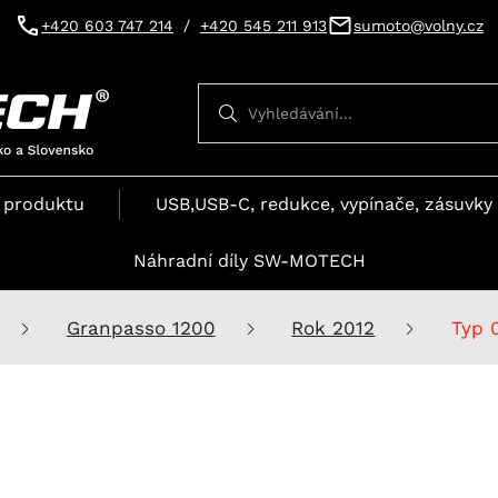
+420 603 747 214
/
+420 545 211 913
sumoto@volny.cz
Vyhledávání
Vyhledávání
 produktu
USB,USB-C, redukce, vypínače, zásuvky 
Náhradní díly SW-MOTECH
Granpasso 1200
Rok 2012
Typ 