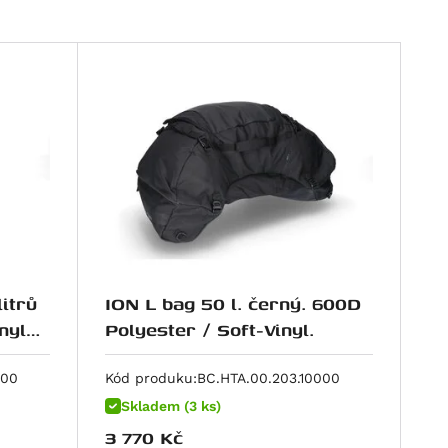
itrů
ION L bag 50 l. černý. 600D
nyl
Polyester / Soft-Vinyl.
000
Kód produku:
BC.HTA.00.203.10000
Skladem (3 ks)
3 770
Kč