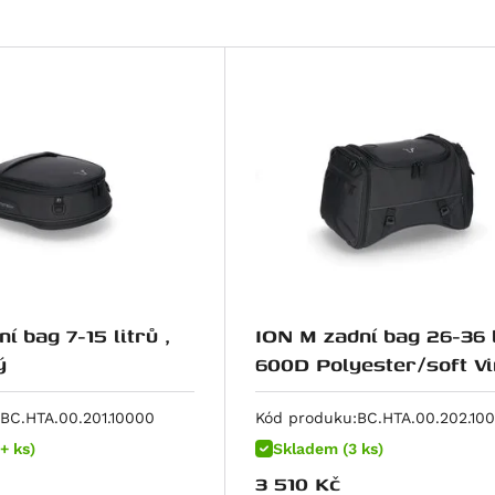
í bag 7-15 litrů ,
ION M zadní bag 26-36 l
ý
600D Polyester/soft Vi
poruhový
BC.HTA.00.201.10000
Kód produku:
BC.HTA.00.202.10
+ ks)
Skladem (3 ks)
3 510
Kč