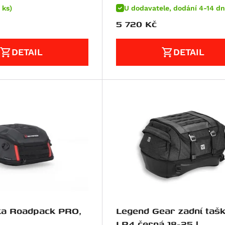
 ks)
U dodavatele, dodání 4-14 dn
5 720
Kč
DETAIL
DETAIL
ka Roadpack PRO,
Legend Gear zadní taš
LR4 černá 18-25 l.