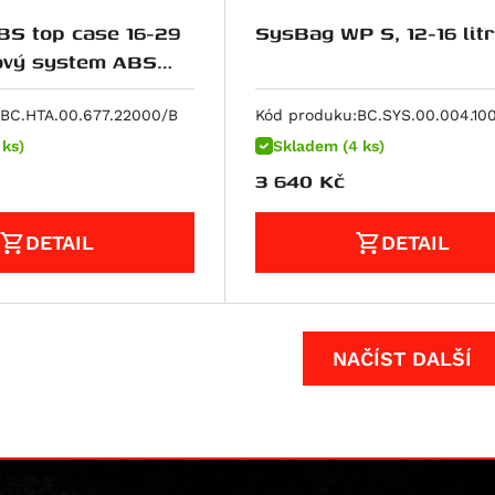
S top case 16-29
SysBag WP S, 12-16 lit
ná.
BC.HTA.00.677.22000/B
Kód produku:
BC.SYS.00.004.10
 ks)
Skladem (4 ks)
3 640
Kč
DETAIL
DETAIL
NAČÍST DALŠÍ