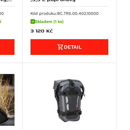
00
Kód produku:
BC.TRS.00.402.10000
í
Skladem (1 ks)
3 120
Kč
DETAIL