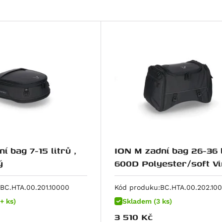
í bag 7-15 litrů ,
ION M zadní bag 26-36 l
ý
600D Polyester/soft Vi
poruhový
BC.HTA.00.201.10000
Kód produku:
BC.HTA.00.202.10
+ ks)
Skladem (3 ks)
3 510
Kč