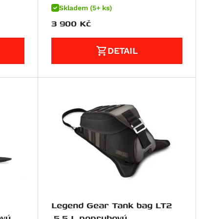
Skladem (5+ ks)
3 900
Kč
DETAIL
Legend Gear Tank bag LT2
vý,
,5,5 L popruhový