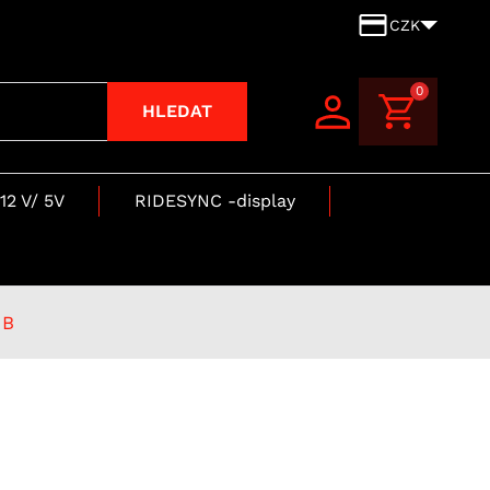
CZK
0
HLEDAT
12 V/ 5V
RIDESYNC -display
1B