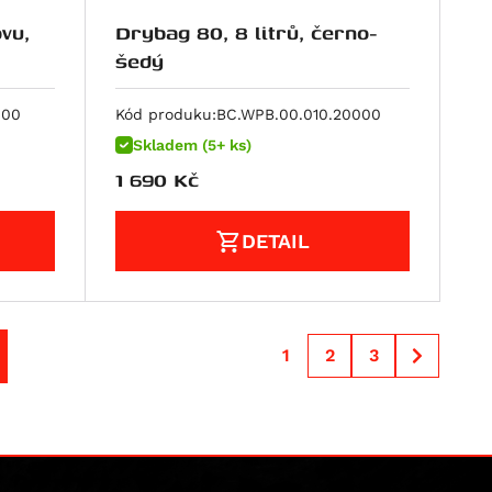
vu,
Drybag 80, 8 litrů, černo-
šedý
000
Kód produku:
BC.WPB.00.010.20000
Skladem (5+ ks)
1 690
Kč
DETAIL
1
2
3