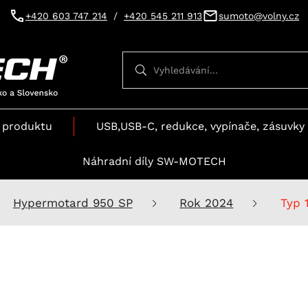
+420 603 747 214
/
+420 545 211 913
sumoto@volny.cz
Vyhledávání
Vyhledávání
 produktu
USB,USB-C, redukce, vypínače, zásuvky 
Náhradní díly SW-MOTECH
Hypermotard 950 SP
Rok 2024
Typ 