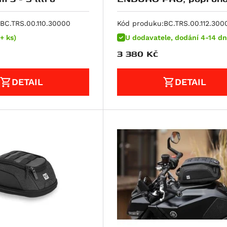
objem 12-15 litrů
BC.TRS.00.110.30000
Kód produku:
BC.TRS.00.112.300
+ ks)
U dodavatele, dodání 4-14 dn
3 380
Kč
DETAIL
DETAIL