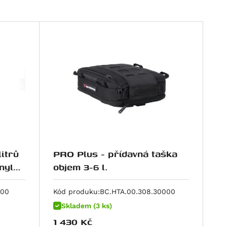
itrů
PRO Plus - přídavná taška
nyl
objem 3-6 l.
000
Kód produku:
BC.HTA.00.308.30000
Skladem (3 ks)
1 430
Kč