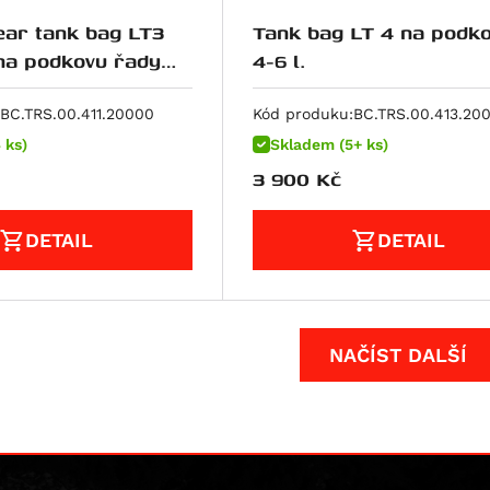
ar tank bag LT3
Tank bag LT 4 na podko
na podkovu řady
4-6 l.
ý 3-5L
BC.TRS.00.411.20000
Kód produku:
BC.TRS.00.413.20
 ks)
Skladem (5+ ks)
3 900
Kč
DETAIL
DETAIL
NAČÍST DALŠÍ