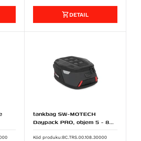
DETAIL
e
tankbag SW-MOTECH
Daypack PRO, objem 5 - 8
litrů
0000
Kód produku:
BC.TRS.00.108.30000