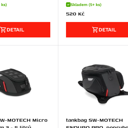
 ks)
Skladem (5+ ks)
520
Kč
DETAIL
DETAIL
SW-MOTECH Micro
tankbag SW-MOTECH
 3 - 5 litrů
ENDURO PRO, popruho