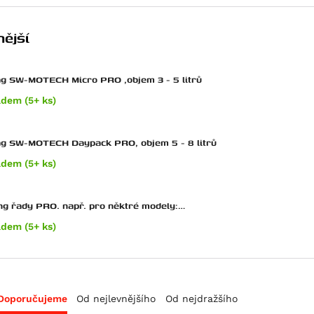
ější
g SW-MOTECH Micro PRO ,objem 3 - 5 litrů
adem (5+ ks)
ag SW-MOTECH Daypack PRO, objem 5 - 8 litrů
adem (5+ ks)
ng řady PRO. např. pro něktré modely:
TM,Ducati, Triumph
adem (5+ ks)
Doporučujeme
Od nejlevnějšího
Od nejdražšího