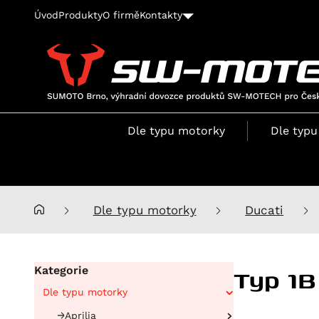
Úvod
Produkty
O firmě
Kontakty
SUMOTO
Brno,
výhradní
Dle typu motorky
Dle typu
dovozce
produktů
SW-
MOTECH
pro
Dle typu motorky
Ducati
Česko
a
Slovensko
Typ 1B
Kategorie
Dle typu motorky
Aprilia