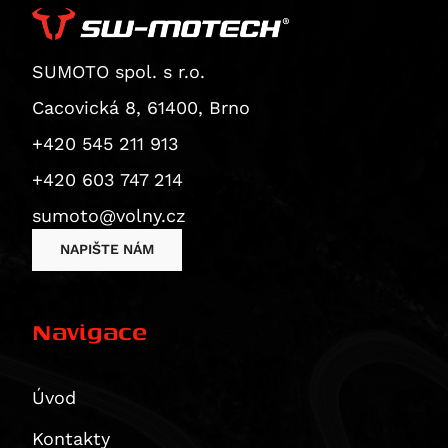
Superbike 1199 Panigale / S
Superbike 1199 Panigale S
Diavel
SUMOTO spol. s r.o.
Monster 1200 / S
Cacovická 8, 61400, Brno
Monster 1200 R
+420 545 211 913
Monster 1200 S
+420 603 747 214
Multistrada 1200
Multistrada 1200 Enduro
sumoto@volny.cz
Multistrada 1200 S
NAPIŠTE NÁM
Diavel 1260
Diavel 1260 S
Navigace
Multistrada 1260 / S / S D|Air / Pikes Peak
Multistrada 1260 Enduro
Multistrada 1260 Pikes Peak
Úvod
Multistrada 1260 S
Kontakty
Multistrada 1260 S D/Air