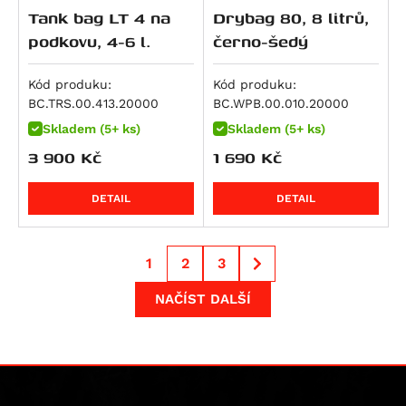
R 1300 GS Option 719 Tramuntana
Tank bag LT 4 na
Drybag 80, 8 litrů,
Streetfighter 1100 S
R 1300 GS Triple Black
podkovu, 4-6 l.
černo-šedý
Streetfighter V4S SP
R 1300 GS Trophy
Multistrada V4 RS
R 1300 R
Kód produku:
Kód produku:
Streetfighter V4
BC.TRS.00.413.20000
BC.WPB.00.010.20000
R 1300 RS
Streetfighter V4S
Skladem (5+ ks)
Skladem (5+ ks)
R 1300 RT
Diavel V4
3 900
Kč
1 690
Kč
R 18
Multistrada V4
R 18 B
DETAIL
DETAIL
Multistrada V4 Pikes Peak
Multistrada V4 Rally
Multistrada V4 S
1
2
3
Multistrada V4 S Grand Tour
NAČÍST DALŠÍ
Multistrada V4 S Sport
Superbike 1098 R
Superbike 1198
Superbike 1198 R