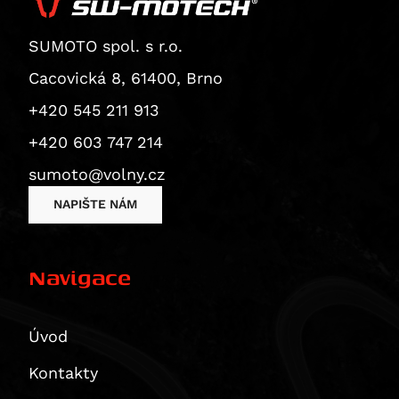
Superbike 1199 Panigale / S
Superbike 1199 Panigale S
SUMOTO spol. s r.o.
Diavel
Cacovická 8, 61400, Brno
Monster 1200 / S
+420 545 211 913
Monster 1200 R
Monster 1200 S
+420 603 747 214
Multistrada 1200
sumoto@volny.cz
Multistrada 1200 Enduro
NAPIŠTE NÁM
Multistrada 1200 S
Diavel 1260
Diavel 1260 S
Navigace
Multistrada 1260 / S / S D|Air / Pikes Peak
Multistrada 1260 Enduro
Úvod
Multistrada 1260 Pikes Peak
Multistrada 1260 S
Kontakty
Multistrada 1260 S D/Air