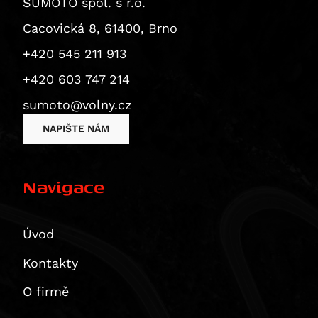
SUMOTO spol. s r.o.
Superbike 1199 Panigale / S
Cacovická 8, 61400, Brno
Superbike 1199 Panigale S
Diavel
+420 545 211 913
Monster 1200 / S
+420 603 747 214
Monster 1200 R
sumoto@volny.cz
Monster 1200 S
NAPIŠTE NÁM
Multistrada 1200
Multistrada 1200 Enduro
Multistrada 1200 S
Navigace
Diavel 1260
Diavel 1260 S
Úvod
Multistrada 1260 / S / S D|Air / Pikes Peak
Multistrada 1260 Enduro
Kontakty
Multistrada 1260 Pikes Peak
O firmě
Multistrada 1260 S
Multistrada 1260 S D/Air