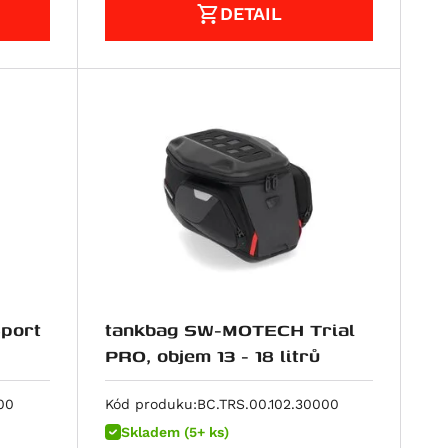
DETAIL
port
tankbag SW-MOTECH Trial
PRO, objem 13 - 18 litrů
00
Kód produku:
BC.TRS.00.102.30000
Skladem (5+ ks)