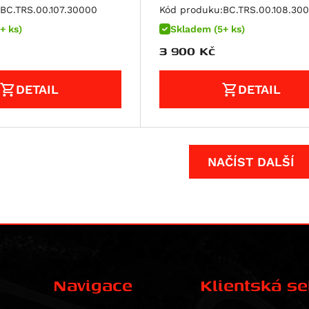
BC.TRS.00.107.30000
Kód produku:
BC.TRS.00.108.30
+ ks)
Skladem (5+ ks)
3 900
Kč
DETAIL
DETAIL
NAČÍST DALŠÍ
Navigace
Klientská s