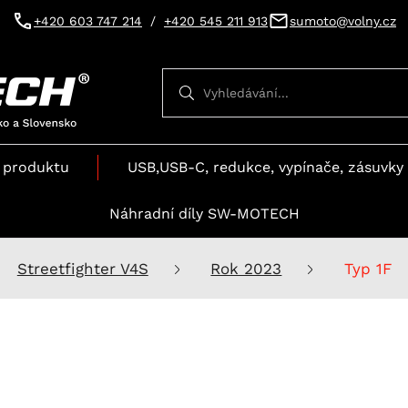
+420 603 747 214
/
+420 545 211 913
sumoto@volny.cz
Vyhledávání
Vyhledávání
 produktu
USB,USB-C, redukce, vypínače, zásuvky 
Náhradní díly SW-MOTECH
Streetfighter V4S
Rok 2023
Typ 1F