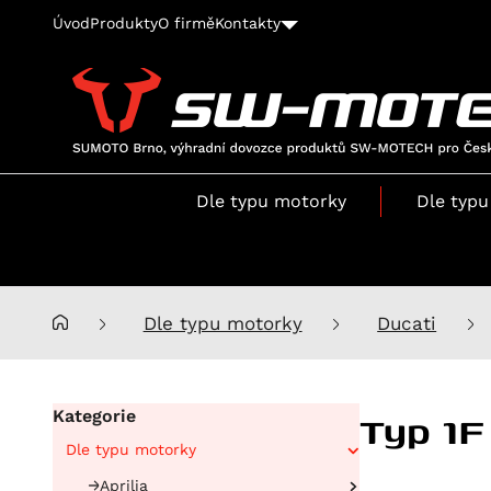
Úvod
Produkty
O firmě
Kontakty
SUMOTO
Brno,
výhradní
Dle typu motorky
Dle typu
dovozce
produktů
SW-
MOTECH
pro
Dle typu motorky
Ducati
Česko
a
Slovensko
Typ 1F
Kategorie
Dle typu motorky
Aprilia