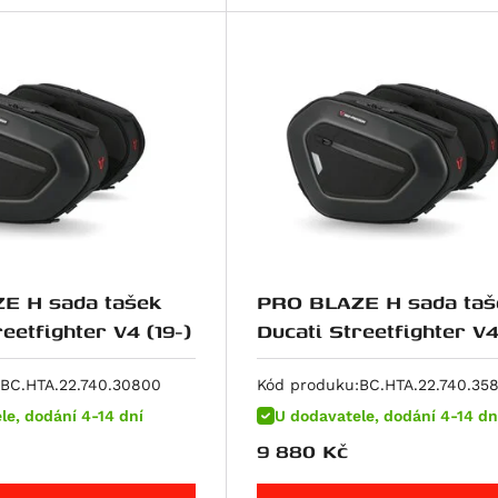
E H sada tašek
PRO BLAZE H sada taš
eetfighter V4 (19-)
Ducati Streetfighter V4
FA (19-25) ,1F ,4F, 7F (
25).
BC.HTA.22.740.30800
Kód produku:
BC.HTA.22.740.35
le, dodání 4-14 dní
U dodavatele, dodání 4-14 dn
9 880
Kč