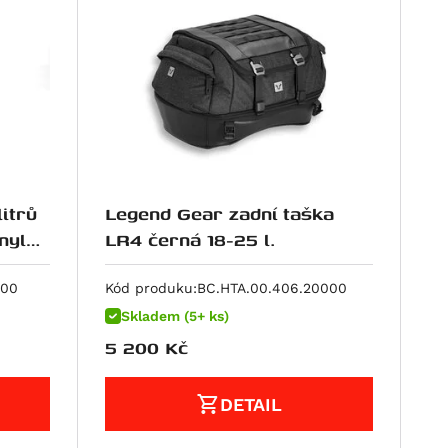
itrů
Legend Gear zadní taška
nyl
LR4 černá 18-25 l.
000
Kód produku:
BC.HTA.00.406.20000
Skladem (5+ ks)
5 200
Kč
DETAIL