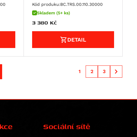
000
Kód produku:
BC.TRS.00.110.30000
Skladem (5+ ks)
3 380
Kč
DETAIL
1
2
3
ekce
Sociální sítě