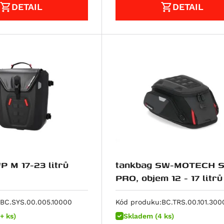
DETAIL
DETAIL
 M 17-23 litrů
tankbag SW-MOTECH S
PRO, objem 12 - 17 litrů
BC.SYS.00.005.10000
Kód produku:
BC.TRS.00.101.300
+ ks)
Skladem (4 ks)