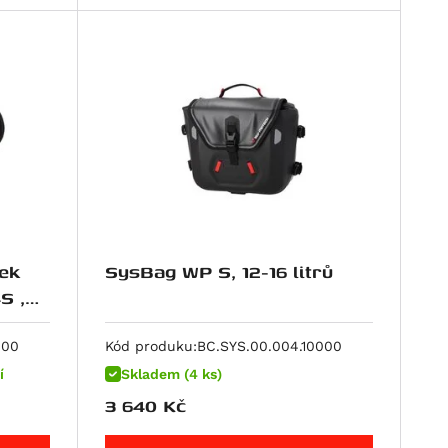
ek
SysBag WP S, 12-16 litrů
S ,
25-
800
Kód produku:
BC.SYS.00.004.10000
í
Skladem (4 ks)
3 640
Kč