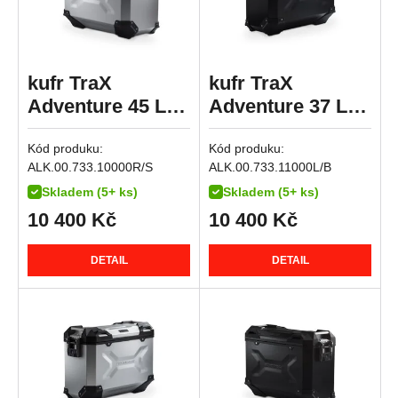
R 1250 GS Adventure
R 1250 GS Style Rallye
R 1250 R
kufr TraX
kufr TraX
R 1250 RS
Adventure 45 L
Adventure 37 L
R 1250 RT
stříbrný,pravý
černý,levý
K 1300 GT
Kód produku:
Kód produku:
K 1300 R
ALK.00.733.10000R/S
ALK.00.733.11000L/B
Skladem (5+ ks)
Skladem (5+ ks)
K 1300 S
10 400
Kč
10 400
Kč
R 1300 GS
R 1300 GS Adventure
DETAIL
DETAIL
R 1300 GS Adventure Option 719 Karakorum
R 1300 GS Adventure Triple Black
R 1300 GS Adventure Trophy
R 1300 GS Option 719 Biscaya
R 1300 GS Option 719 Tramuntana