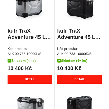
R 12
R 12 G/S
R 12 nineT
R 12 S
kufr TraX
kufr TraX
R 1200 GS
Adventure 45 L
Adventure 45 L
R 1200 GS Adventure
stříbrný,levý
černý,pravý
Kód produku:
Kód produku:
R 1200 GS LC
ALK.00.733.10000L/S
ALK.00.733.10000R/B
R 1200 GS LC Adventure
Skladem (4 ks)
Skladem (5+ ks)
R 1200 GS LC Rallye
10 400
Kč
10 400
Kč
R 1200 R
R 1200 RS
DETAIL
DETAIL
R 1200 RT
R 1200 S
R 1200 ST
R 1250 GS