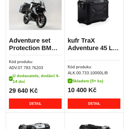
R 1150 RS
R 1150 RT
HP2 Enduro
HP2 Megamoto
R nineT
Adventure set
kufr TraX
R nineT Pure
Protection BMW
Adventure 45 L
R nineT Racer
R 1200 GS LC /
černý,levý
R nineT Scrambler
Kód produku:
Rallye (16-18).
Kód produku:
ADV.07.783.76203
R nineT Urban G/S
ALK.00.733.10000L/B
U dodavatele, dodání 4-
R nineT Urban G/S Edition 40 Years
Skladem (5+ ks)
14 dní
R nineT Urban G/S Option 719
10 400
Kč
29 640
Kč
R nineT-5
K 1200 GT
DETAIL
DETAIL
K 1200 R
K 1200 R Sport
K 1200 S