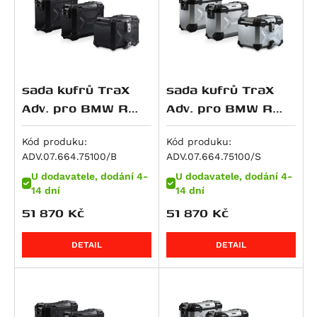
R 12
R 12 G/S
R 12 nineT
R 12 S
sada kufrů TraX
sada kufrů TraX
R 1200 GS
Adv. pro BMW R
Adv. pro BMW R
R 1200 GS Adventure
1200 GS LC (13-) /
1200 GS LC (13-) /
R 1250 GS (18-).pro
R 1250 GS (18-).pro
Kód produku:
Kód produku:
R 1200 GS LC
ADV.07.664.75100/B
ADV.07.664.75100/S
moto bez orig.top
moto bez orig. top
R 1200 GS LC Adventure
U dodavatele, dodání 4-
U dodavatele, dodání 4-
no
n
R 1200 GS LC Rallye
14 dní
14 dní
R 1200 R
51 870
Kč
51 870
Kč
R 1200 RS
R 1200 RT
DETAIL
DETAIL
R 1200 S
R 1200 ST
R 1250 GS