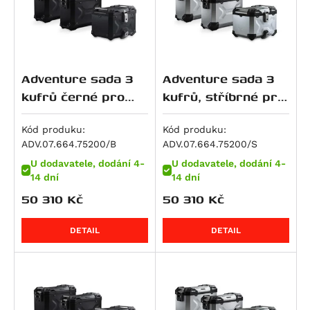
R 1250 GS Adventure
R 1250 GS Style Rallye
R 1250 R
R 1250 RS
Adventure sada 3
Adventure sada 3
R 1250 RT
kufrů černé pro
kufrů, stříbrné pro
K 1300 GT
BMW R 1200 GS LC
BMW R 1200 GS LC
Adv/1250 GS Adv.
Adv/1250 GS Adv.
Kód produku:
Kód produku:
K 1300 R
ADV.07.664.75200/B
ADV.07.664.75200/S
K 1300 S
U dodavatele, dodání 4-
U dodavatele, dodání 4-
R 1300 GS
14 dní
14 dní
R 1300 GS Adventure
50 310
Kč
50 310
Kč
R 1300 GS Adventure Option 719 Karakorum
R 1300 GS Adventure Triple Black
DETAIL
DETAIL
R 1300 GS Adventure Trophy
R 1300 GS Option 719 Biscaya
R 1300 GS Option 719 Tramuntana