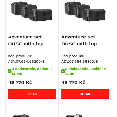
R 1150 RS
R 1150 RT
HP2 Enduro
HP2 Megamoto
R nineT
Adventure set
Adventure set
R nineT Pure
DUSC with top
DUSC with top
R nineT Racer
case XL Black.
case XL Black.
BMW R 1200 GS LC
BMW R 1250
R nineT Scrambler
Kód produku:
Kód produku:
ADV.07.664.66200/B
ADV.07.664.66300/B
Adv / R 1250 GS
GS/Adv (21-). With
R nineT Urban G/S
U dodavatele, dodání 4-
U dodavatele, dodání 4-
Adv.
Rally sea
R nineT Urban G/S Edition 40 Years
14 dní
14 dní
R nineT Urban G/S Option 719
42 770
Kč
42 770
Kč
R nineT-5
K 1200 GT
DETAIL
DETAIL
K 1200 R
K 1200 R Sport
K 1200 S