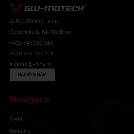
Superbike 1199 Panigale / S
Superbike 1199 Panigale S
Diavel
SUMOTO spol. s r.o.
Monster 1200 / S
Cacovická 8, 61400, Brno
Monster 1200 R
+420 545 211 913
Monster 1200 S
+420 603 747 214
Multistrada 1200
Multistrada 1200 Enduro
sumoto@volny.cz
Multistrada 1200 S
NAPIŠTE NÁM
Diavel 1260
Diavel 1260 S
Navigace
Multistrada 1260 / S / S D|Air / Pikes Peak
Multistrada 1260 Enduro
Multistrada 1260 Pikes Peak
Úvod
Multistrada 1260 S
Kontakty
Multistrada 1260 S D/Air