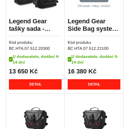
R 1250 GS Adventure
R 1250 GS Style Rallye
Legend Gear
Legend Gear
R 1250 R
tašky sada -
Side Bag system
R 1250 RS
Black Edition
V-LOC 11/16 l.
R 1250 RT
Kód produku:
Kód produku:
BMW (14-), Pure /
BMW R nineT
K 1300 GT
BC.HTA.07.512.20300
BC.HTA.07.512.22100
GS / Racer (16-).
Racer (16-20).
K 1300 R
U dodavatele, dodání 4-
U dodavatele, dodání 4-
14 dní
14 dní
K 1300 S
13 650
Kč
16 380
Kč
R 1300 GS
R 1300 GS Adventure
DETAIL
DETAIL
R 1300 GS Adventure Option 719 Karakorum
R 1300 GS Adventure Triple Black
R 1300 GS Adventure Trophy
R 1300 GS Option 719 Biscaya
R 1300 GS Option 719 Tramuntana