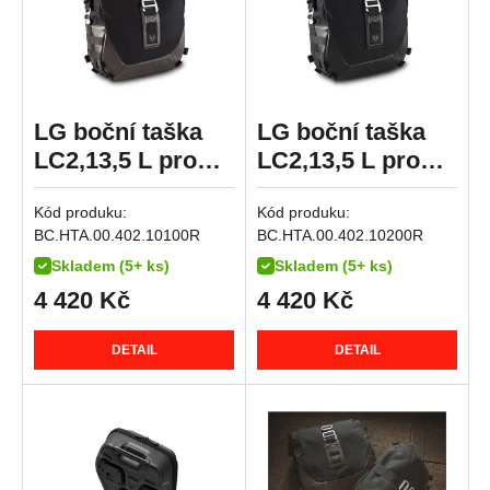
R 1150 RS
R 1150 RT
HP2 Enduro
HP2 Megamoto
LG boční taška
LG boční taška
R nineT
LC2,13,5 L pro
LC2,13,5 L pro
R nineT Pure
pravý nosič SLC
pravý nosič SLC-
R nineT Racer
Kód produku:
Kód produku:
černá
R nineT Scrambler
BC.HTA.00.402.10100R
BC.HTA.00.402.10200R
R nineT Urban G/S
Skladem (5+ ks)
Skladem (5+ ks)
4 420
Kč
4 420
Kč
R nineT Urban G/S Edition 40 Years
R nineT Urban G/S Option 719
DETAIL
DETAIL
R nineT-5
K 1200 GT
K 1200 R
K 1200 R Sport
K 1200 S