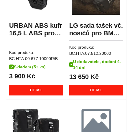
R 12
R 12 G/S
URBAN ABS kufr
LG sada tašek vč.
R 12 nineT
16,5 l. ABS pro
nosičů pro BMW
R 12 S
SLC boční nosič
R nine T (14-)
R 1200 GS
Kód produku:
pravý
R 1200 GS Adventure
Kód produku:
BC.HTA.07.512.20000
BC.HTA.00.677.10000R/B
R 1200 GS LC
U dodavatele, dodání 4-
Skladem (5+ ks)
14 dní
R 1200 GS LC Adventure
3 900
Kč
13 650
Kč
R 1200 GS LC Rallye
R 1200 R
DETAIL
DETAIL
R 1200 RS
R 1200 RT
R 1200 S
R 1200 ST
R 1250 GS