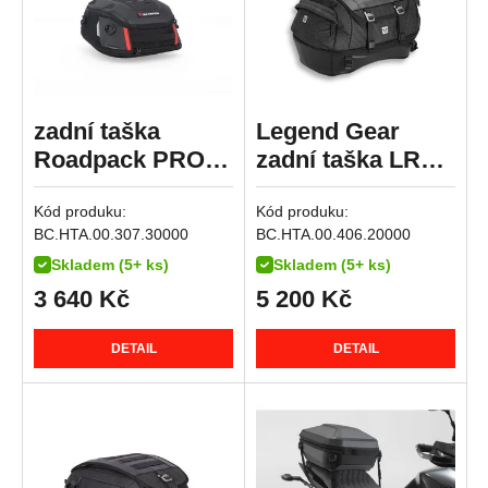
R 1150 RS
R 1150 RT
HP2 Enduro
HP2 Megamoto
zadní taška
Legend Gear
R nineT
Roadpack PRO,
zadní taška LR4
R nineT Pure
8-14 litrů
černá 18-25 l.
R nineT Racer
Kód produku:
Kód produku:
R nineT Scrambler
BC.HTA.00.307.30000
BC.HTA.00.406.20000
R nineT Urban G/S
Skladem (5+ ks)
Skladem (5+ ks)
3 640
Kč
5 200
Kč
R nineT Urban G/S Edition 40 Years
R nineT Urban G/S Option 719
DETAIL
DETAIL
R nineT-5
K 1200 GT
K 1200 R
K 1200 R Sport
K 1200 S