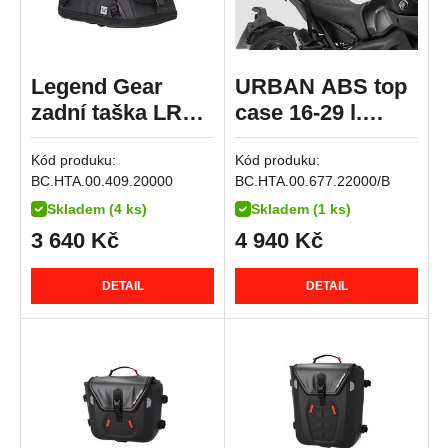
R 12
R 12 G/S
Legend Gear
URBAN ABS top
R 12 nineT
zadní taška LR3,
case 16-29 l.
R 12 S
černá 6-12 l.
popruhový
R 1200 GS
Kód produku:
Kód produku:
system ABS
R 1200 GS Adventure
BC.HTA.00.409.20000
BC.HTA.00.677.22000/B
plast. Černá.
R 1200 GS LC
Skladem (4 ks)
Skladem (1 ks)
R 1200 GS LC Adventure
3 640
Kč
4 940
Kč
R 1200 GS LC Rallye
DETAIL
DETAIL
R 1200 R
R 1200 RS
R 1200 RT
R 1200 S
R 1200 ST
R 1250 GS