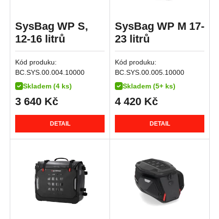
R 1250 GS Adventure
R 1250 GS Style Rallye
SysBag WP S,
SysBag WP M 17-
R 1250 R
12-16 litrů
23 litrů
R 1250 RS
Kód produku:
Kód produku:
R 1250 RT
BC.SYS.00.004.10000
BC.SYS.00.005.10000
K 1300 GT
Skladem (4 ks)
Skladem (5+ ks)
K 1300 R
3 640
Kč
4 420
Kč
K 1300 S
R 1300 GS
DETAIL
DETAIL
R 1300 GS Adventure
R 1300 GS Adventure Option 719 Karakorum
R 1300 GS Adventure Triple Black
R 1300 GS Adventure Trophy
R 1300 GS Option 719 Biscaya
R 1300 GS Option 719 Tramuntana