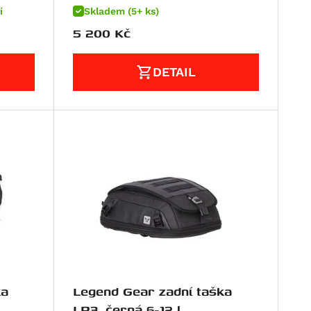
í
Skladem (5+ ks)
5 200
Kč
DETAIL
ka
Legend Gear zadní taška
LR3, černá 6-12 l.