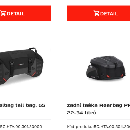
DETAIL
DETAIL
lbag tail bag, 65
zadní taška Rearbag P
22-34 litrů
BC.HTA.00.301.30000
Kód produku:
BC.HTA.00.304.3