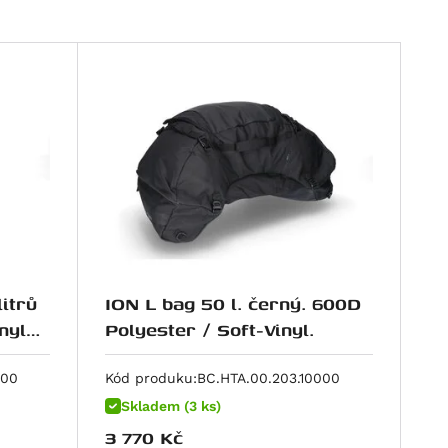
itrů
ION L bag 50 l. černý. 600D
nyl
Polyester / Soft-Vinyl.
000
Kód produku:
BC.HTA.00.203.10000
Skladem (3 ks)
3 770
Kč