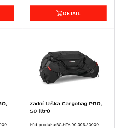
DETAIL
RO,
zadní taška Cargobag PRO,
50 litrů
0000
Kód produku:
BC.HTA.00.306.30000