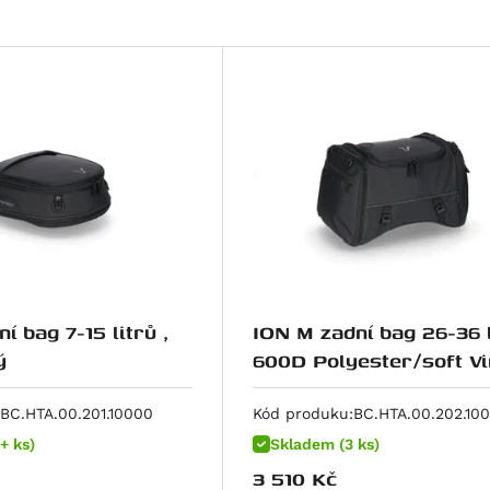
í bag 7-15 litrů ,
ION M zadní bag 26-36 l
ý
600D Polyester/soft Vi
poruhový
BC.HTA.00.201.10000
Kód produku:
BC.HTA.00.202.10
+ ks)
Skladem (3 ks)
3 510
Kč