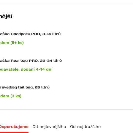
ější
taška Roadpack PRO, 8-14 litrů
adem (5+ ks)
zadní taška Rearbag PRO, 22-34 litrů
odavatele, dodání 4-14 dní
avelbag tail bag, 65 litrů
adem (3 ks)
Doporučujeme
Od nejlevnějšího
Od nejdražšího