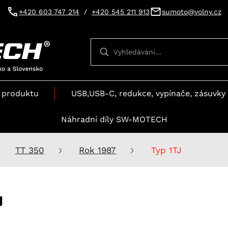
+420 603 747 214
/
+420 545 211 913
sumoto@volny.cz
Vyhledávání
Vyhledávání
 produktu
USB,USB-C, redukce, vypínače, zásuvky 
Náhradní díly SW-MOTECH
TT 350
Rok 1987
Typ 1TJ
J