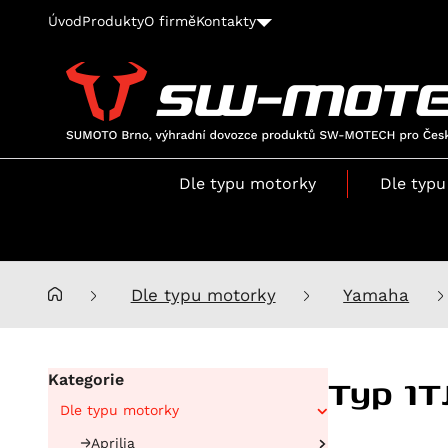
Úvod
Produkty
O firmě
Kontakty
SUMOTO
Brno,
výhradní
Dle typu motorky
Dle typu
dovozce
produktů
SW-
MOTECH
pro
Dle typu motorky
Yamaha
Česko
a
Slovensko
Typ 1T
Kategorie
Dle typu motorky
Aprilia