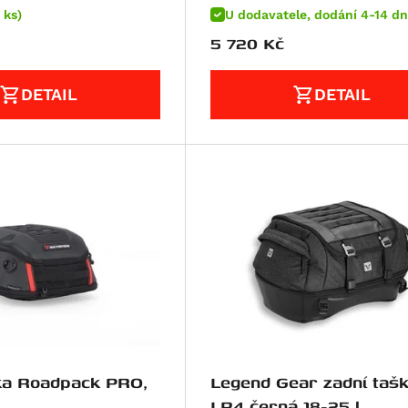
 ks)
U dodavatele, dodání 4-14 dn
5 720
Kč
DETAIL
DETAIL
ka Roadpack PRO,
Legend Gear zadní taš
LR4 černá 18-25 l.