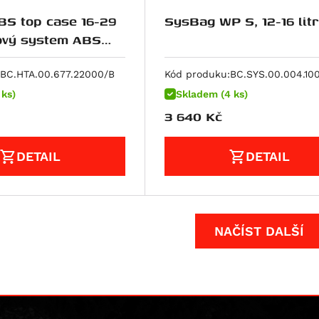
S top case 16-29
SysBag WP S, 12-16 lit
ná.
BC.HTA.00.677.22000/B
Kód produku:
BC.SYS.00.004.10
 ks)
Skladem (4 ks)
3 640
Kč
DETAIL
DETAIL
NAČÍST DALŠÍ