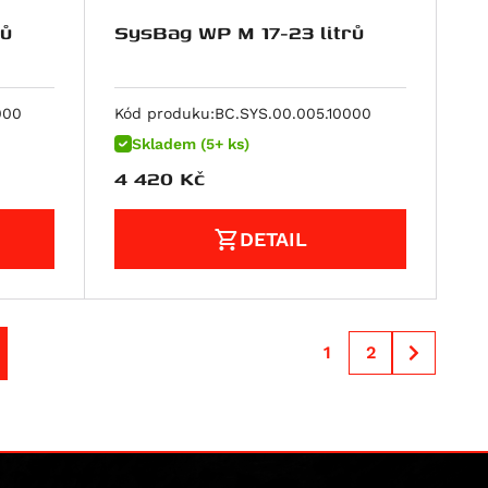
rů
SysBag WP M 17-23 litrů
000
Kód produku:
BC.SYS.00.005.10000
Skladem (5+ ks)
4 420
Kč
DETAIL
1
2