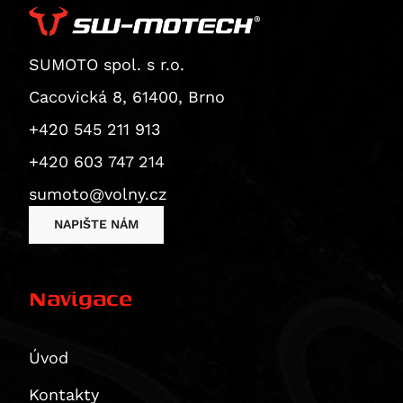
Superbike 1199 Panigale / S
Superbike 1199 Panigale S
Diavel
SUMOTO spol. s r.o.
Monster 1200 / S
Cacovická 8, 61400, Brno
Monster 1200 R
+420 545 211 913
Monster 1200 S
+420 603 747 214
Multistrada 1200
Multistrada 1200 Enduro
sumoto@volny.cz
Multistrada 1200 S
NAPIŠTE NÁM
Diavel 1260
Diavel 1260 S
Navigace
Multistrada 1260 / S / S D|Air / Pikes Peak
Multistrada 1260 Enduro
Multistrada 1260 Pikes Peak
Úvod
Multistrada 1260 S
Kontakty
Multistrada 1260 S D/Air