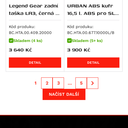
R 1300 GS Option 719 Tramuntana
Legend Gear zadní
URBAN ABS kufr
Streetfighter 1100 S
R 1300 GS Triple Black
taška LR3, černá 6-
16,5 l. ABS pro SLC
Streetfighter V4S SP
R 1300 GS Trophy
12 l.
boční nosič vlevo.
Multistrada V4 RS
R 1300 R
Kód produku:
Kód produku:
Streetfighter V4
BC.HTA.00.409.20000
BC.HTA.00.677.10000L/B
R 1300 RS
Streetfighter V4S
Skladem (4 ks)
Skladem (5+ ks)
R 1300 RT
Diavel V4
3 640
Kč
3 900
Kč
R 18
Multistrada V4
R 18 B
DETAIL
DETAIL
Multistrada V4 Pikes Peak
Multistrada V4 Rally
Multistrada V4 S
1
2
3
...
5
Multistrada V4 S Grand Tour
NAČÍST DALŠÍ
Multistrada V4 S Sport
Superbike 1098 R
Superbike 1198
Superbike 1198 R