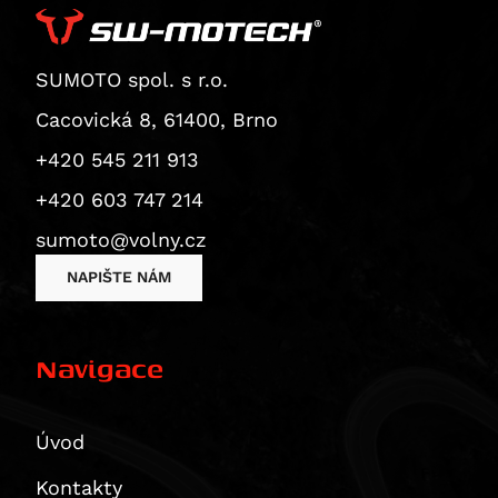
Superbike 1199 Panigale / S
Superbike 1199 Panigale S
Diavel
SUMOTO spol. s r.o.
Monster 1200 / S
Cacovická 8, 61400, Brno
Monster 1200 R
+420 545 211 913
Monster 1200 S
+420 603 747 214
Multistrada 1200
Multistrada 1200 Enduro
sumoto@volny.cz
Multistrada 1200 S
NAPIŠTE NÁM
Diavel 1260
Diavel 1260 S
Navigace
Multistrada 1260 / S / S D|Air / Pikes Peak
Multistrada 1260 Enduro
Multistrada 1260 Pikes Peak
Úvod
Multistrada 1260 S
Kontakty
Multistrada 1260 S D/Air