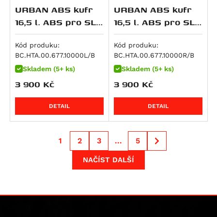
R 1300 GS Option 719 Tramuntana
URBAN ABS kufr
URBAN ABS kufr
Streetfighter 1100 S
R 1300 GS Triple Black
16,5 l. ABS pro SLC
16,5 l. ABS pro SLC
Streetfighter V4S SP
R 1300 GS Trophy
boční nosič vlevo.
boční nosič pravý
Multistrada V4 RS
R 1300 R
Kód produku:
Kód produku:
Streetfighter V4
BC.HTA.00.677.10000L/B
BC.HTA.00.677.10000R/B
R 1300 RS
Streetfighter V4S
Skladem (5+ ks)
Skladem (5+ ks)
R 1300 RT
Diavel V4
3 900
Kč
3 900
Kč
R 18
Multistrada V4
R 18 B
DETAIL
DETAIL
Multistrada V4 Pikes Peak
Multistrada V4 Rally
Multistrada V4 S
1
2
3
...
5
Multistrada V4 S Grand Tour
NAČÍST DALŠÍ
Multistrada V4 S Sport
Superbike 1098 R
Superbike 1198
Superbike 1198 R