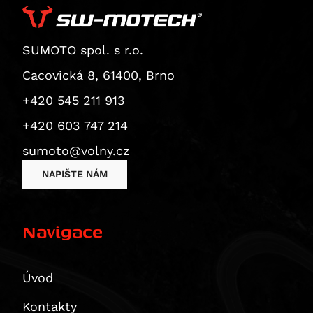
Superbike 1199 Panigale / S
Superbike 1199 Panigale S
Diavel
SUMOTO spol. s r.o.
Monster 1200 / S
Cacovická 8, 61400, Brno
Monster 1200 R
+420 545 211 913
Monster 1200 S
+420 603 747 214
Multistrada 1200
Multistrada 1200 Enduro
sumoto@volny.cz
Multistrada 1200 S
NAPIŠTE NÁM
Diavel 1260
Diavel 1260 S
Navigace
Multistrada 1260 / S / S D|Air / Pikes Peak
Multistrada 1260 Enduro
Multistrada 1260 Pikes Peak
Úvod
Multistrada 1260 S
Kontakty
Multistrada 1260 S D/Air