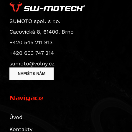
Superbike 1199 Panigale / S
Superbike 1199 Panigale S
Diavel
SUMOTO spol. s r.o.
Monster 1200 / S
Cacovická 8, 61400, Brno
Monster 1200 R
+420 545 211 913
Monster 1200 S
+420 603 747 214
Multistrada 1200
Multistrada 1200 Enduro
sumoto@volny.cz
Multistrada 1200 S
NAPIŠTE NÁM
Diavel 1260
Diavel 1260 S
Navigace
Multistrada 1260 / S / S D|Air / Pikes Peak
Multistrada 1260 Enduro
Multistrada 1260 Pikes Peak
Úvod
Multistrada 1260 S
Kontakty
Multistrada 1260 S D/Air