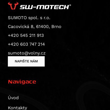
Superbike 1199 Panigale / S
Superbike 1199 Panigale S
Diavel
SUMOTO spol. s r.o.
Monster 1200 / S
Cacovická 8, 61400, Brno
Monster 1200 R
+420 545 211 913
Monster 1200 S
+420 603 747 214
Multistrada 1200
Multistrada 1200 Enduro
sumoto@volny.cz
Multistrada 1200 S
NAPIŠTE NÁM
Diavel 1260
Diavel 1260 S
Navigace
Multistrada 1260 / S / S D|Air / Pikes Peak
Multistrada 1260 Enduro
Multistrada 1260 Pikes Peak
Úvod
Multistrada 1260 S
Kontakty
Multistrada 1260 S D/Air