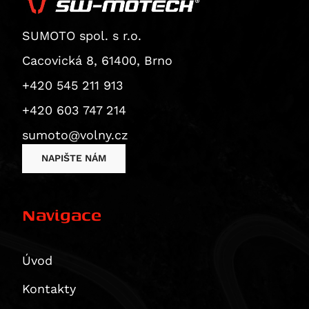
Superbike 1199 Panigale / S
Superbike 1199 Panigale S
SUMOTO spol. s r.o.
Diavel
Cacovická 8, 61400, Brno
Monster 1200 / S
+420 545 211 913
Monster 1200 R
Monster 1200 S
+420 603 747 214
Multistrada 1200
sumoto@volny.cz
Multistrada 1200 Enduro
NAPIŠTE NÁM
Multistrada 1200 S
Diavel 1260
Diavel 1260 S
Navigace
Multistrada 1260 / S / S D|Air / Pikes Peak
Multistrada 1260 Enduro
Úvod
Multistrada 1260 Pikes Peak
Multistrada 1260 S
Kontakty
Multistrada 1260 S D/Air