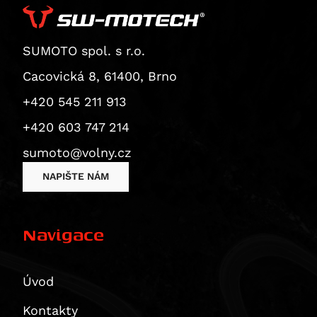
Superbike 1199 Panigale / S
Superbike 1199 Panigale S
Diavel
SUMOTO spol. s r.o.
Monster 1200 / S
Cacovická 8, 61400, Brno
Monster 1200 R
+420 545 211 913
Monster 1200 S
+420 603 747 214
Multistrada 1200
Multistrada 1200 Enduro
sumoto@volny.cz
Multistrada 1200 S
NAPIŠTE NÁM
Diavel 1260
Diavel 1260 S
Navigace
Multistrada 1260 / S / S D|Air / Pikes Peak
Multistrada 1260 Enduro
Multistrada 1260 Pikes Peak
Úvod
Multistrada 1260 S
Kontakty
Multistrada 1260 S D/Air