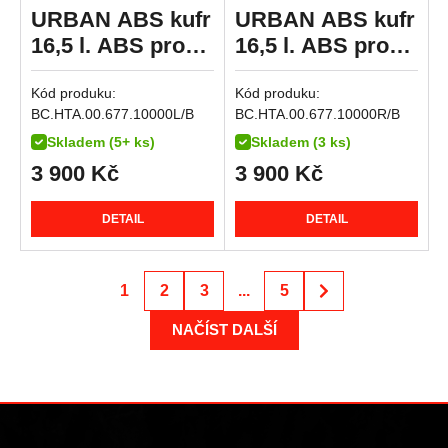
R 1300 GS Option 719 Tramuntana
URBAN ABS kufr
URBAN ABS kufr
Streetfighter 1100 S
R 1300 GS Triple Black
16,5 l. ABS pro
16,5 l. ABS pro
Streetfighter V4S SP
R 1300 GS Trophy
SLC boční nosič
SLC boční nosič
Multistrada V4 RS
R 1300 R
Kód produku:
Kód produku:
vlevo.
pravý
Streetfighter V4
BC.HTA.00.677.10000L/B
BC.HTA.00.677.10000R/B
R 1300 RS
Streetfighter V4S
Skladem (5+ ks)
Skladem (3 ks)
R 1300 RT
Diavel V4
3 900
Kč
3 900
Kč
R 18
Multistrada V4
R 18 B
DETAIL
DETAIL
Multistrada V4 Pikes Peak
Multistrada V4 Rally
Multistrada V4 S
1
2
3
...
5
Multistrada V4 S Grand Tour
NAČÍST DALŠÍ
Multistrada V4 S Sport
Superbike 1098 R
Superbike 1198
Superbike 1198 R