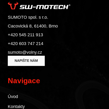
Superbike 1199 Panigale / S
Superbike 1199 Panigale S
Diavel
SUMOTO spol. s r.o.
Monster 1200 / S
Cacovická 8, 61400, Brno
Monster 1200 R
+420 545 211 913
Monster 1200 S
+420 603 747 214
Multistrada 1200
Multistrada 1200 Enduro
sumoto@volny.cz
Multistrada 1200 S
NAPIŠTE NÁM
Diavel 1260
Diavel 1260 S
Navigace
Multistrada 1260 / S / S D|Air / Pikes Peak
Multistrada 1260 Enduro
Multistrada 1260 Pikes Peak
Úvod
Multistrada 1260 S
Kontakty
Multistrada 1260 S D/Air