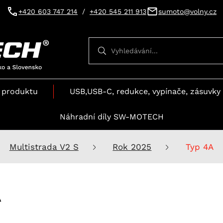
+420 603 747 214
/
+420 545 211 913
sumoto@volny.cz
Vyhledávání
Vyhledávání
 produktu
USB,USB-C, redukce, vypínače, zásuvky 
Náhradní díly SW-MOTECH
Multistrada V2 S
Rok 2025
Typ 4A
A