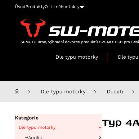
Úvod
Produkty
O firmě
Kontakty
SUMOTO
Brno,
výhradní
Dle typu motorky
Dle typu
dovozce
produktů
SW-
MOTECH
pro
Dle typu motorky
Ducati
Česko
a
Slovensko
Typ 4
Kategorie
Dle typu motorky
Aprilia