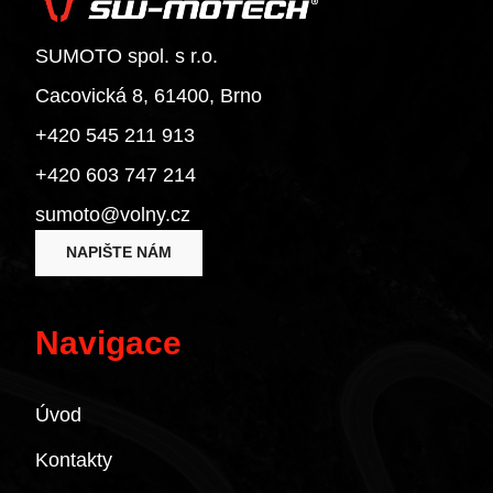
Superbike 1199 Panigale / S
Superbike 1199 Panigale S
SUMOTO spol. s r.o.
Diavel
Cacovická 8, 61400, Brno
Monster 1200 / S
+420 545 211 913
Monster 1200 R
Monster 1200 S
+420 603 747 214
Multistrada 1200
sumoto@volny.cz
Multistrada 1200 Enduro
NAPIŠTE NÁM
Multistrada 1200 S
Diavel 1260
Diavel 1260 S
Navigace
Multistrada 1260 / S / S D|Air / Pikes Peak
Multistrada 1260 Enduro
Úvod
Multistrada 1260 Pikes Peak
Multistrada 1260 S
Kontakty
Multistrada 1260 S D/Air