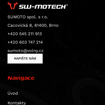
Superbike 1199 Panigale / S
Superbike 1199 Panigale S
Diavel
SUMOTO spol. s r.o.
Monster 1200 / S
Cacovická 8, 61400, Brno
Monster 1200 R
+420 545 211 913
Monster 1200 S
+420 603 747 214
Multistrada 1200
Multistrada 1200 Enduro
sumoto@volny.cz
Multistrada 1200 S
NAPIŠTE NÁM
Diavel 1260
Diavel 1260 S
Navigace
Multistrada 1260 / S / S D|Air / Pikes Peak
Multistrada 1260 Enduro
Multistrada 1260 Pikes Peak
Úvod
Multistrada 1260 S
Kontakty
Multistrada 1260 S D/Air