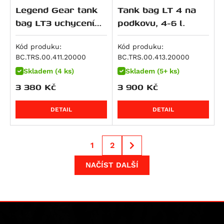
R 1300 GS Option 719 Tramuntana
Legend Gear tank
Tank bag LT 4 na
Streetfighter 1100 S
R 1300 GS Triple Black
bag LT3 uchycení
podkovu, 4-6 l.
Streetfighter V4S SP
R 1300 GS Trophy
na podkovu řady
Multistrada V4 RS
R 1300 R
PRO černý 3-5L
Kód produku:
Kód produku:
Streetfighter V4
BC.TRS.00.411.20000
BC.TRS.00.413.20000
R 1300 RS
Streetfighter V4S
Skladem (4 ks)
Skladem (5+ ks)
R 1300 RT
Diavel V4
3 380
Kč
3 900
Kč
R 18
Multistrada V4
R 18 B
DETAIL
DETAIL
Multistrada V4 Pikes Peak
Multistrada V4 Rally
Multistrada V4 S
1
2
Multistrada V4 S Grand Tour
NAČÍST DALŠÍ
Multistrada V4 S Sport
Superbike 1098 R
Superbike 1198
Superbike 1198 R