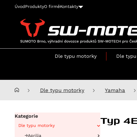
Úvod
Produkty
O firmě
Kontakty
SUMOTO
Brno,
výhradní
Dle typu motorky
Dle typu
dovozce
produktů
SW-
MOTECH
pro
Dle typu motorky
Yamaha
Česko
a
Slovensko
Typ 4
Kategorie
Dle typu motorky
Aprilia