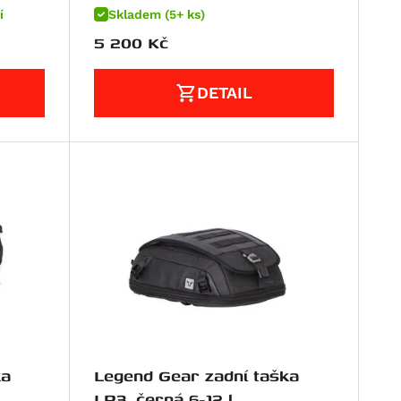
í
Skladem (5+ ks)
5 200
Kč
DETAIL
ka
Legend Gear zadní taška
LR3, černá 6-12 l.