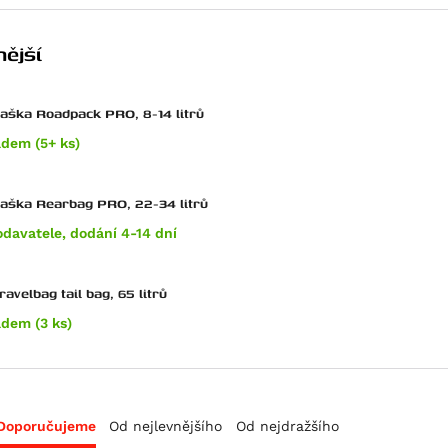
ější
taška Roadpack PRO, 8-14 litrů
adem (5+ ks)
zadní taška Rearbag PRO, 22-34 litrů
odavatele, dodání 4-14 dní
avelbag tail bag, 65 litrů
adem (3 ks)
Doporučujeme
Od nejlevnějšího
Od nejdražšího