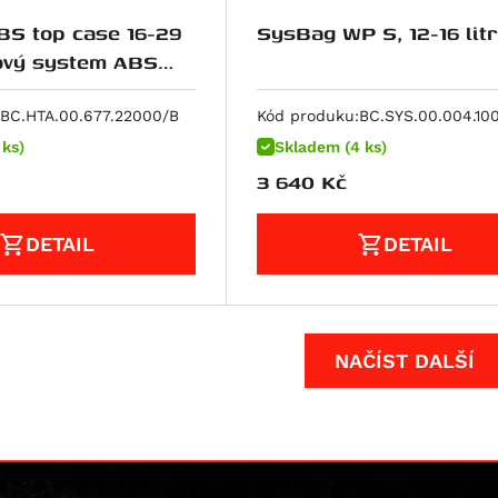
S top case 16-29
SysBag WP S, 12-16 lit
ná.
BC.HTA.00.677.22000/B
Kód produku:
BC.SYS.00.004.10
 ks)
Skladem (4 ks)
3 640
Kč
DETAIL
DETAIL
NAČÍST DALŠÍ