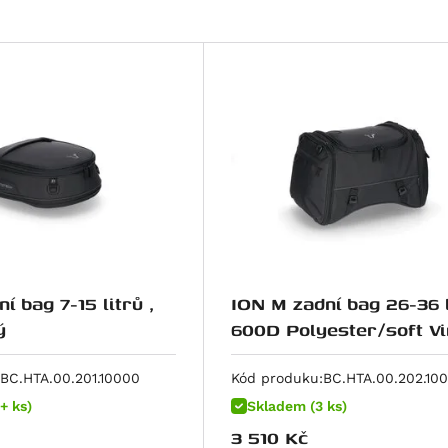
í bag 7-15 litrů ,
ION M zadní bag 26-36 l
ý
600D Polyester/soft Vi
poruhový
BC.HTA.00.201.10000
Kód produku:
BC.HTA.00.202.10
+ ks)
Skladem (3 ks)
3 510
Kč