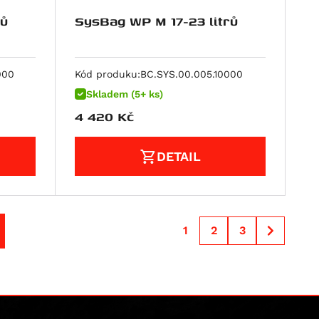
rů
SysBag WP M 17-23 litrů
000
Kód produku:
BC.SYS.00.005.10000
Skladem (5+ ks)
4 420
Kč
DETAIL
1
2
3