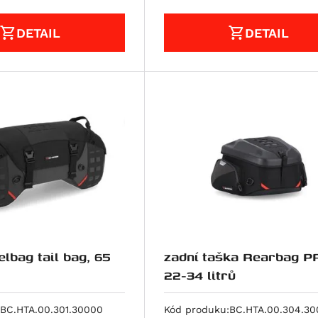
DETAIL
DETAIL
lbag tail bag, 65
zadní taška Rearbag P
22-34 litrů
BC.HTA.00.301.30000
Kód produku:
BC.HTA.00.304.3