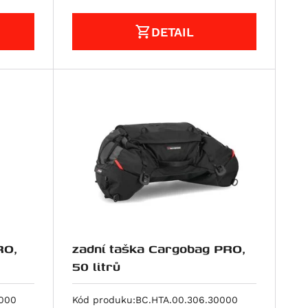
DETAIL
RO,
zadní taška Cargobag PRO,
50 litrů
0000
Kód produku:
BC.HTA.00.306.30000