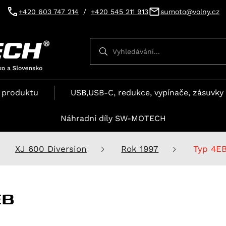
+420 603 747 214
/
+420 545 211 913
sumoto@volny.cz
Vyhledávání
Vyhledávání
 produktu
USB,USB-C, redukce, vypínače, zásuvky 
Náhradní díly SW-MOTECH
XJ 600 Diversion
Rok 1997
Typ 4E
EB