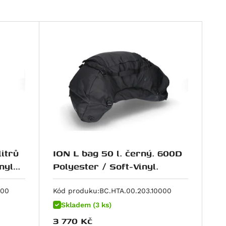
itrů
ION L bag 50 l. černý. 600D
nyl
Polyester / Soft-Vinyl.
000
Kód produku:
BC.HTA.00.203.10000
Skladem (3 ks)
3 770
Kč