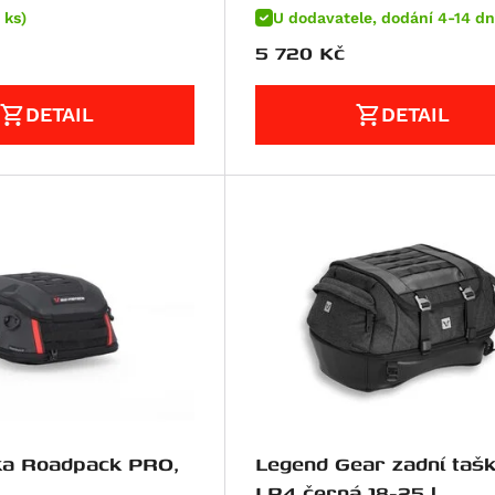
 ks)
U dodavatele, dodání 4-14 dn
5 720
Kč
DETAIL
DETAIL
ka Roadpack PRO,
Legend Gear zadní taš
LR4 černá 18-25 l.