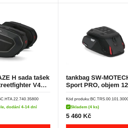
ZE H sada tašek
tankbag SW-MOTEC
reetfighter V4S ,
Sport PRO, objem 12 
) ,1F ,4F, 7F (25-
litrů
BC.HTA.22.740.35800
Kód produku:
BC.TRS.00.101.300
le, dodání 4-14 dní
Skladem (4 ks)
5 460
Kč