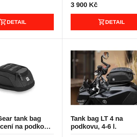
3 900
Kč
DETAIL
DETAIL
ear tank bag
Tank bag LT 4 na
cení na podkovu
podkovu, 4-6 l.
 černý 3-5L