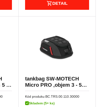
DETAIL
H
tankbag SW-MOTECH
5 -
Micro PRO ,objem 3 - 5
litrů
00
Kód produku:
BC.TRS.00.110.30000
Skladem (5+ ks)