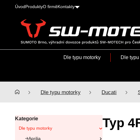
Úvod
Produkty
O firmě
Kontakty
SUMOTO
Brno,
výhradní
Dle typu motorky
Dle typu
dovozce
produktů
SW-
MOTECH
pro
Dle typu motorky
Ducati
Česko
a
Slovensko
Typ 4
Kategorie
Dle typu motorky
Aprilia