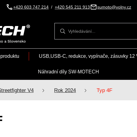
+420 603 747 214
/
+420 545 211 913
sumoto@volny.cz
Vyhledávání
Vyhledávání
 produktu
USB,USB-C, redukce, vypínače, zásuvky 12 
Náhradní díly SW-MOTECH
Streetfighter V4
Rok 2024
Typ 4F
F