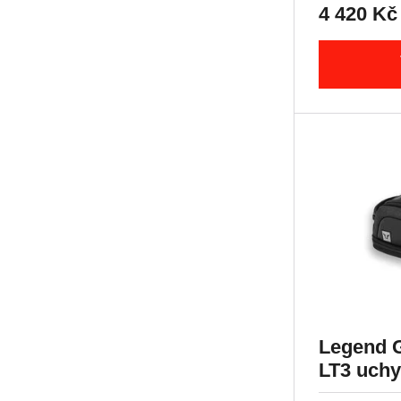
4 420
Kč
R nineT-5
Hyperstrada 939
K 1200 GT
Hypermotard 950 / SP
K 1200 R
Hypermotard 950 SP
K 1200 R Sport
Multistrada 950
K 1200 S
Multistrada 950 S
R 12
959 Panigale
R 12 G/S
M 992 S2R Monster
R 12 nineT
M 996 S4R Monster
R 12 S
Superbike 996
R 1200 GS
M 998 S4RS Monster
R 1200 GS Adventure
1000 DS Multistrada
R 1200 GS LC
1000 DS Multistrada S
R 1200 GS LC Adventure
M 1000 i.E Monster
Legend G
R 1200 GS LC Rallye
Superbike 1098
LT3 uchy
R 1200 R
Hypermotard 1100 / S
řady PRO