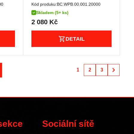
00
Kód produku:
BC.WPB.00.001.20000
Skladem (5+ ks)
2 080
Kč
DETAIL
1
2
3
 sekce
Sociální sítě