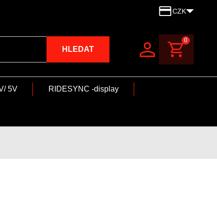
CZK
0
HLEDAT
V/ 5V
RIDESYNC -display