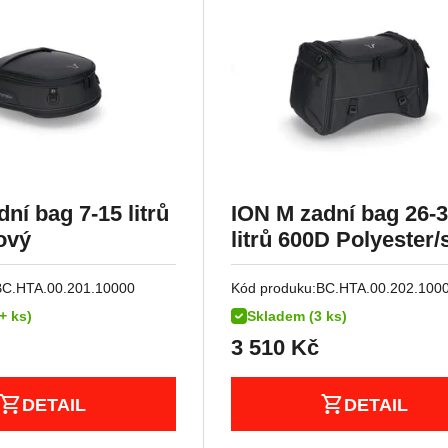
ní bag 7-15 litrů
ION M zadní bag 26-
ový
litrů 600D Polyester/
Vinyl poruhový
BC.HTA.00.201.10000
Kód produku:
BC.HTA.00.202.100
+ ks)
Skladem (3 ks)
3 510
Kč
DETAIL
DETAIL