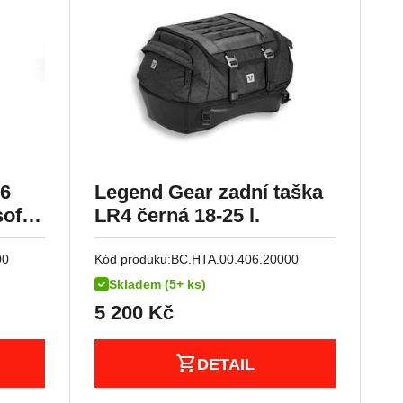
36
Legend Gear zadní taška
soft
LR4 černá 18-25 l.
00
Kód produku:
BC.HTA.00.406.20000
Skladem (5+ ks)
5 200
Kč
DETAIL