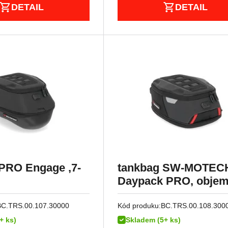
DETAIL
DETAIL
PRO Engage ,7-
tankbag SW-MOTEC
Daypack PRO, objem 
8 litrů
BC.TRS.00.107.30000
Kód produku:
BC.TRS.00.108.300
+ ks)
Skladem (5+ ks)