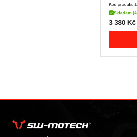
R 1200 RS
Hypermotard 1100 EVO / SP
Kód produku:
R 1200 RT
Hypermotard 1100 EVO SP
Skladem (4
R 1200 S
Hypermotard 1100 S
3 380
Kč
R 1200 ST
Monster 1100 / S
R 1250 GS
Monster 1100 EVO
R 1250 GS Adventure
Monster 1100 S
R 1250 GS Style Rallye
Multistrada 1100 DS
R 1250 R
Panigale V4
R 1250 RS
Panigale V4 R
R 1250 RT
Panigale V4 S
K 1300 GT
Panigale V4 SP2
K 1300 R
Panigale V4 Speciale
K 1300 S
Scrambler 1100
R 1300 GS
Scrambler 1100 Pro
R 1300 GS Adventure
Scrambler 1100 Special
R 1300 GS Adventure Option
Scrambler 1100 Sport