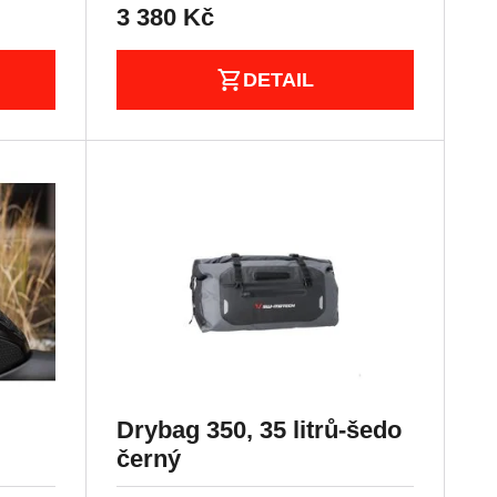
3 380
Kč
DETAIL
Drybag 350, 35 litrů-šedo
černý