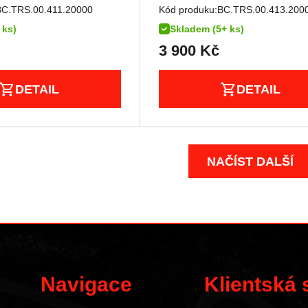
BC.TRS.00.411.20000
Kód produku:
BC.TRS.00.413.200
 ks)
Skladem (5+ ks)
3 900
Kč
DETAIL
DETAIL
NAČÍST DALŠÍ
Navigace
Klientská