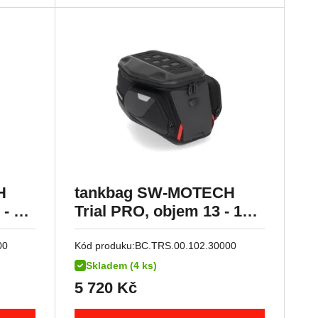
H
tankbag SW-MOTECH
- 17
Trial PRO, objem 13 - 18
litrů
00
Kód produku:
BC.TRS.00.102.30000
Skladem (4 ks)
5 720
Kč