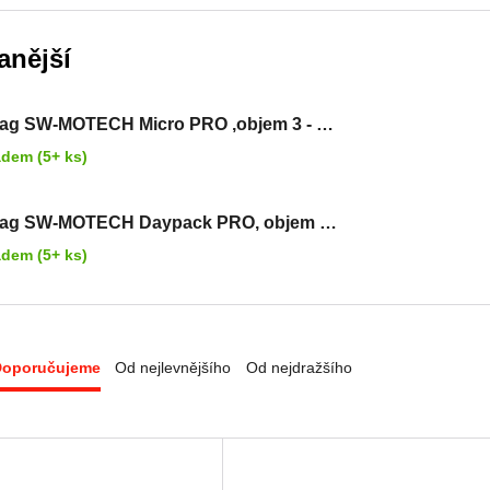
anější
ag SW-MOTECH Micro PRO ,objem 3 - 5
adem (5+ ks)
bag SW-MOTECH Daypack PRO, objem 5
rů
adem (5+ ks)
Doporučujeme
Od nejlevnějšího
Od nejdražšího